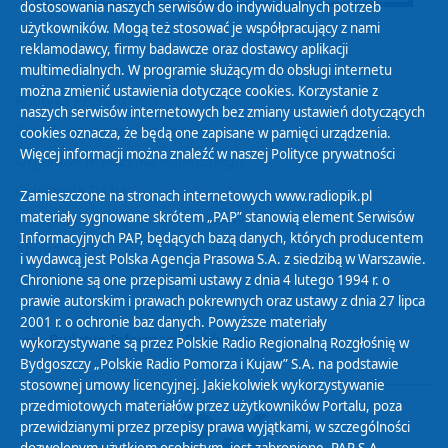
dostosowania naszych serwisów do indywidualnych potrzeb
użytkowników. Mogą też stosować je współpracujący z nami
reklamodawcy, firmy badawcze oraz dostawcy aplikacji
multimedialnych. W programie służącym do obsługi internetu
można zmienić ustawienia dotyczące cookies. Korzystanie z
Polityka Prywatności
naszych serwisów internetowych bez zmiany ustawień dotyczących
Zasady korzystania z Serwisu
cookies oznacza, że będą one zapisane w pamięci urządzenia.
Więcej informacji można znaleźć w naszej
Polityce prywatności
Organizacje Pożytku Publicznego
Cyfryzacja DAB+
Zamieszczone na stronach internetowych www.radiopik.pl
materiały sygnowane skrótem „PAP” stanowią element Serwisów
Polityka ochrony danych osobowych
Informacyjnych PAP, będących bazą danych, których producentem
Abonament
i wydawcą jest Polska Agencja Prasowa S.A. z siedzibą w Warszawie.
Zamówienia publiczne
Chronione są one przepisami ustawy z dnia 4 lutego 1994 r. o
prawie autorskim i prawach pokrewnych oraz ustawy z dnia 27 lipca
2001 r. o ochronie baz danych. Powyższe materiały
Biuletyn Informacji Publicznej
wykorzystywane są przez Polskie Radio Regionalną Rozgłośnię w
Bydgoszczy „Polskie Radio Pomorza i Kujaw” S.A. na podstawie
stosownej umowy licencyjnej. Jakiekolwiek wykorzystywanie
przedmiotowych materiałów przez użytkowników Portalu, poza
przewidzianymi przez przepisy prawa wyjątkami, w szczególności