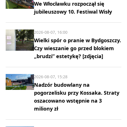
We Włocławku rozpoczął się
jubileuszowy 10. Festiwal Wisły
2026-08-07, 16:00
Wielki spór o pranie w Bydgoszczy.
Czy wieszanie go przed blokiem
„brudzi” estetykę? [zdjęcia]
2026-08-07, 15:28
Nadzór budowlany na
pogorzelisku przy Kossaka. Straty
oszacowano wstępnie na 3
miliony zł