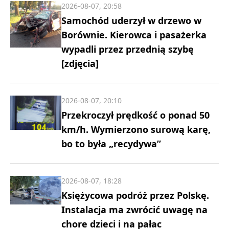
2026-08-07, 20:58
Samochód uderzył w drzewo w
Borównie. Kierowca i pasażerka
wypadli przez przednią szybę
[zdjęcia]
2026-08-07, 20:10
Przekroczył prędkość o ponad 50
km/h. Wymierzono surową karę,
bo to była „recydywa”
2026-08-07, 18:28
Księżycowa podróż przez Polskę.
Instalacja ma zwrócić uwagę na
chore dzieci i na pałac