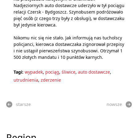
Nadjeziornych auto dostawcze uderzyło w tył pociągu
relacji Czersk - Bydgoszcz. Szynobusem podróżowało
pięć osób (z czego trzy były z obsługi), w dostawczaku
był jedynie kierowca.
Nikomu nic się nie stało. Jak informują nas tucholscy
policjanci, kierowca dostawczaka zignorował przepisy
i nie ustąpił pierwszeństwa szynobusowi. Otrzymał 1
500 złotych mandatu i 10 punktów karnych.
Tagi:
wypadek
,
pociąg
,
śliwice
,
auto dostawcze
,
utrudnienia
,
zderzenie
starsze
nowsze
Region