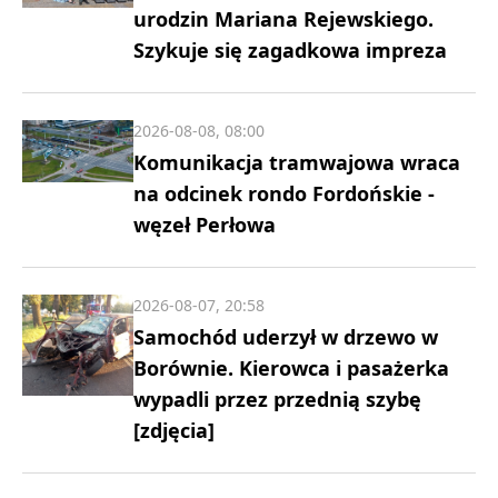
urodzin Mariana Rejewskiego.
Szykuje się zagadkowa impreza
2026-08-08, 08:00
Komunikacja tramwajowa wraca
na odcinek rondo Fordońskie -
węzeł Perłowa
2026-08-07, 20:58
Samochód uderzył w drzewo w
Borównie. Kierowca i pasażerka
wypadli przez przednią szybę
[zdjęcia]