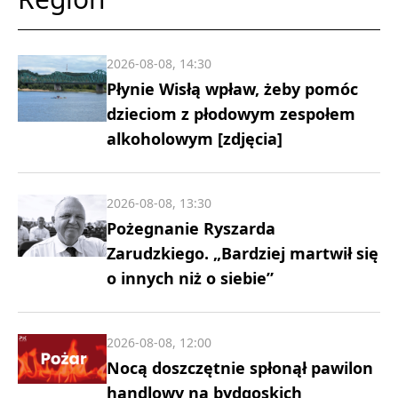
2026-08-08, 14:30
Płynie Wisłą wpław, żeby pomóc
dzieciom z płodowym zespołem
alkoholowym [zdjęcia]
2026-08-08, 13:30
Pożegnanie Ryszarda
Zarudzkiego. „Bardziej martwił się
o innych niż o siebie”
2026-08-08, 12:00
Nocą doszczętnie spłonął pawilon
handlowy na bydgoskich