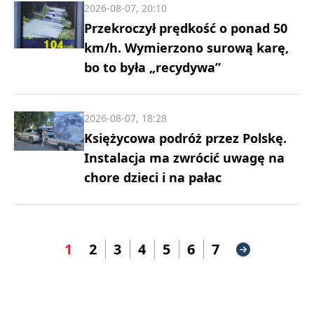
2026-08-07, 20:10
Przekroczył prędkość o ponad 50
km/h. Wymierzono surową karę,
bo to była „recydywa”
2026-08-07, 18:28
Księżycowa podróż przez Polskę.
Instalacja ma zwrócić uwagę na
chore dzieci i na pałac
1
2
3
4
5
6
7