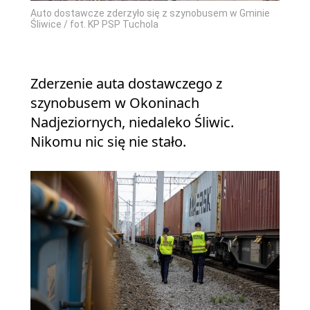
Auto dostawcze zderzyło się z szynobusem w Gminie
Śliwice / fot. KP PSP Tuchola
Zderzenie auta dostawczego z
szynobusem w Okoninach
Nadjeziornych, niedaleko Śliwic.
Nikomu nic się nie stało.