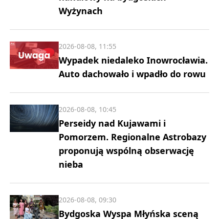
Wyżynach
2026-08-08, 11:55
Wypadek niedaleko Inowrocławia.
Auto dachowało i wpadło do rowu
2026-08-08, 10:45
Perseidy nad Kujawami i
Pomorzem. Regionalne Astrobazy
proponują wspólną obserwację
nieba
2026-08-08, 09:30
Bydgoska Wyspa Młyńska sceną