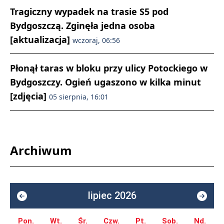
Tragiczny wypadek na trasie S5 pod
Bydgoszczą. Zginęła jedna osoba
[aktualizacja]
wczoraj, 06:56
Płonął taras w bloku przy ulicy Potockiego w
Bydgoszczy. Ogień ugaszono w kilka minut
[zdjęcia]
05 sierpnia, 16:01
Archiwum
lipiec 2026
Pon.
Wt.
Śr.
Czw.
Pt.
Sob.
Nd.