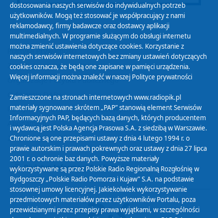
dostosowania naszych serwisów do indywidualnych potrzeb
użytkowników. Mogą też stosować je współpracujący z nami
reklamodawcy, firmy badawcze oraz dostawcy aplikacji
multimedialnych. W programie służącym do obsługi internetu
można zmienić ustawienia dotyczące cookies. Korzystanie z
Polityka Prywatności
naszych serwisów internetowych bez zmiany ustawień dotyczących
Zasady korzystania z Serwisu
cookies oznacza, że będą one zapisane w pamięci urządzenia.
Więcej informacji można znaleźć w naszej
Polityce prywatności
Organizacje Pożytku Publicznego
Cyfryzacja DAB+
Zamieszczone na stronach internetowych www.radiopik.pl
materiały sygnowane skrótem „PAP” stanowią element Serwisów
Polityka ochrony danych osobowych
Informacyjnych PAP, będących bazą danych, których producentem
Abonament
i wydawcą jest Polska Agencja Prasowa S.A. z siedzibą w Warszawie.
Zamówienia publiczne
Chronione są one przepisami ustawy z dnia 4 lutego 1994 r. o
prawie autorskim i prawach pokrewnych oraz ustawy z dnia 27 lipca
2001 r. o ochronie baz danych. Powyższe materiały
Biuletyn Informacji Publicznej
wykorzystywane są przez Polskie Radio Regionalną Rozgłośnię w
Bydgoszczy „Polskie Radio Pomorza i Kujaw” S.A. na podstawie
stosownej umowy licencyjnej. Jakiekolwiek wykorzystywanie
przedmiotowych materiałów przez użytkowników Portalu, poza
przewidzianymi przez przepisy prawa wyjątkami, w szczególności