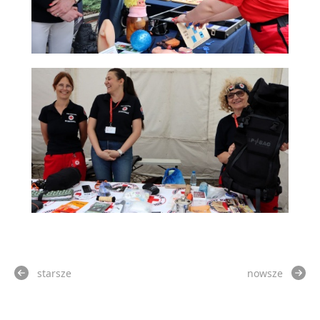
starsze
nowsze