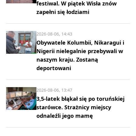
festiwal. W piątek Wisła znów
zapełni się łodziami
2026-08-06, 14:43
Obywatele Kolumbii, Nikaragui i
Nigerii nielegalnie przebywali w
naszym kraju. Zostaną
deportowani
2026-08-06, 13:47
3,5-latek błąkał się po toruńskiej
starówce. Strażnicy miejscy
odnaleźli jego mamę