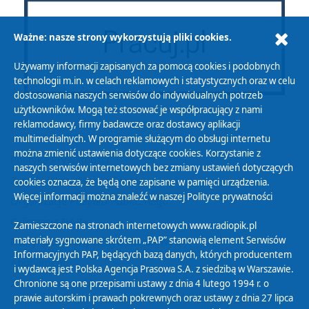
Ważne: nasze strony wykorzystują pliki cookies.
Używamy informacji zapisanych za pomocą cookies i podobnych
technologii m.in. w celach reklamowych i statystycznych oraz w celu
dostosowania naszych serwisów do indywidualnych potrzeb
użytkowników. Mogą też stosować je współpracujący z nami
reklamodawcy, firmy badawcze oraz dostawcy aplikacji
multimedialnych. W programie służącym do obsługi internetu
można zmienić ustawienia dotyczące cookies. Korzystanie z
Polityka Prywatności
naszych serwisów internetowych bez zmiany ustawień dotyczących
Zasady korzystania z Serwisu
cookies oznacza, że będą one zapisane w pamięci urządzenia.
Więcej informacji można znaleźć w naszej
Polityce prywatności
Organizacje Pożytku Publicznego
Cyfryzacja DAB+
Zamieszczone na stronach internetowych www.radiopik.pl
materiały sygnowane skrótem „PAP” stanowią element Serwisów
Polityka ochrony danych osobowych
Informacyjnych PAP, będących bazą danych, których producentem
Abonament
i wydawcą jest Polska Agencja Prasowa S.A. z siedzibą w Warszawie.
Zamówienia publiczne
Chronione są one przepisami ustawy z dnia 4 lutego 1994 r. o
prawie autorskim i prawach pokrewnych oraz ustawy z dnia 27 lipca