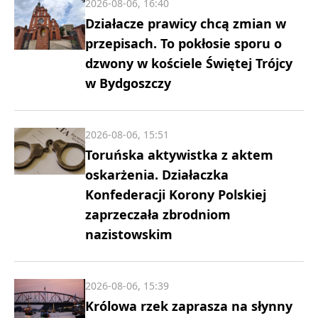
2026-08-06, 16:40
Działacze prawicy chcą zmian w
przepisach. To pokłosie sporu o
dzwony w kościele Świętej Trójcy
w Bydgoszczy
2026-08-06, 15:51
Toruńska aktywistka z aktem
oskarżenia. Działaczka
Konfederacji Korony Polskiej
zaprzeczała zbrodniom
nazistowskim
2026-08-06, 15:39
Królowa rzek zaprasza na słynny