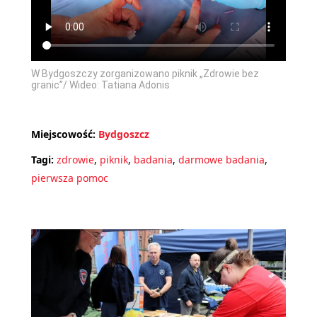
W Bydgoszczy zorganizowano piknik „Zdrowie bez
granic”/ Wideo: Tatiana Adonis
Miejscowość:
Bydgoszcz
Tagi:
zdrowie
,
piknik
,
badania
,
darmowe badania
,
pierwsza pomoc