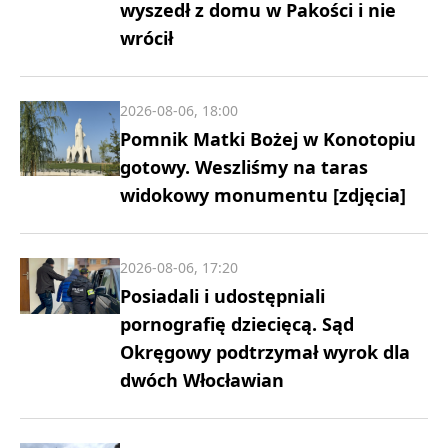
wyszedł z domu w Pakości i nie
wrócił
2026-08-06, 18:00
Pomnik Matki Bożej w Konotopiu
gotowy. Weszliśmy na taras
widokowy monumentu [zdjęcia]
2026-08-06, 17:20
Posiadali i udostępniali
pornografię dziecięcą. Sąd
Okręgowy podtrzymał wyrok dla
dwóch Włocławian