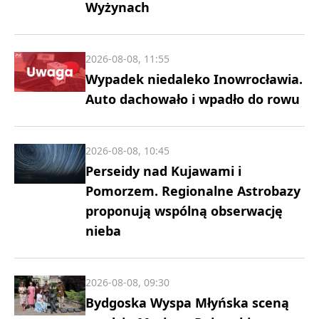
Wyżynach
2026-08-08, 11:55
Wypadek niedaleko Inowrocławia.
Auto dachowało i wpadło do rowu
2026-08-08, 10:45
Perseidy nad Kujawami i
Pomorzem. Regionalne Astrobazy
proponują wspólną obserwację
nieba
2026-08-08, 09:30
Bydgoska Wyspa Młyńska sceną