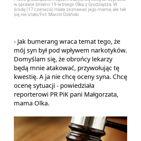
w sprawie śmierci 19-letniego Olka z Grudziądza. W
środę (17 czerwca) miała zeznawać jego mama, ale tak
się nie stało/Fot. Marcin Doliński
- Jak bumerang wraca temat tego, że
mój syn był pod wpływem narkotyków.
Domyślam się, że obrońcy lekarzy
będą mnie atakować, przywołując tę
kwestię. A ja nie chcę oceny syna. Chcę
ocenę sytuacji - powiedziała
reporterowi PR PiK pani Małgorzata,
mama Olka.