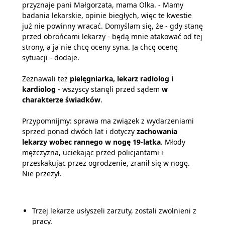
przyznaje pani Małgorzata, mama Olka. - Mamy
badania lekarskie, opinie biegłych, więc te kwestie
już nie powinny wracać. Domyślam się, że - gdy stanę
przed obrońcami lekarzy - będą mnie atakować od tej
strony, a ja nie chcę oceny syna. Ja chcę ocenę
sytuacji - dodaje.
Zeznawali też
pielęgniarka, lekarz radiolog i
kardiolog
- wszyscy stanęli przed sądem
w
charakterze świadków
.
Przypomnijmy: sprawa ma związek z wydarzeniami
sprzed ponad dwóch lat i dotyczy
zachowania
lekarzy wobec rannego w nogę 19-latka
. Młody
mężczyzna, uciekając przed policjantami i
przeskakując przez ogrodzenie, zranił się w nogę.
Nie przeżył.
Trzej lekarze usłyszeli zarzuty, zostali zwolnieni z
pracy.