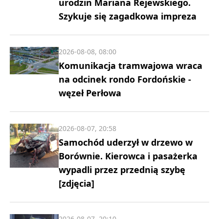
urodzin Mariana Rejewskiego.
Szykuje się zagadkowa impreza
2026-08-08, 08:00
Komunikacja tramwajowa wraca
na odcinek rondo Fordońskie -
węzeł Perłowa
2026-08-07, 20:58
Samochód uderzył w drzewo w
Borównie. Kierowca i pasażerka
wypadli przez przednią szybę
[zdjęcia]
2026-08-07, 20:10