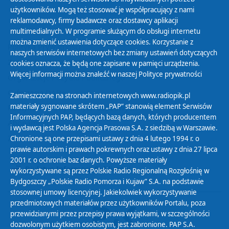
użytkowników. Mogą też stosować je współpracujący z nami
reklamodawcy, firmy badawcze oraz dostawcy aplikacji
multimedialnych. W programie służącym do obsługi internetu
można zmienić ustawienia dotyczące cookies. Korzystanie z
Polityka Prywatności
naszych serwisów internetowych bez zmiany ustawień dotyczących
Zasady korzystania z Serwisu
cookies oznacza, że będą one zapisane w pamięci urządzenia.
Więcej informacji można znaleźć w naszej
Polityce prywatności
Organizacje Pożytku Publicznego
Cyfryzacja DAB+
Zamieszczone na stronach internetowych www.radiopik.pl
materiały sygnowane skrótem „PAP” stanowią element Serwisów
Polityka ochrony danych osobowych
Informacyjnych PAP, będących bazą danych, których producentem
Abonament
i wydawcą jest Polska Agencja Prasowa S.A. z siedzibą w Warszawie.
Zamówienia publiczne
Chronione są one przepisami ustawy z dnia 4 lutego 1994 r. o
prawie autorskim i prawach pokrewnych oraz ustawy z dnia 27 lipca
2001 r. o ochronie baz danych. Powyższe materiały
Biuletyn Informacji Publicznej
wykorzystywane są przez Polskie Radio Regionalną Rozgłośnię w
Bydgoszczy „Polskie Radio Pomorza i Kujaw” S.A. na podstawie
stosownej umowy licencyjnej. Jakiekolwiek wykorzystywanie
przedmiotowych materiałów przez użytkowników Portalu, poza
przewidzianymi przez przepisy prawa wyjątkami, w szczególności
dozwolonym użytkiem osobistym, jest zabronione. PAP S.A.