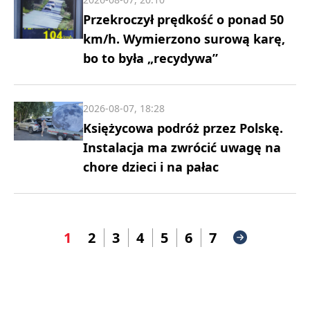
Przekroczył prędkość o ponad 50
km/h. Wymierzono surową karę,
bo to była „recydywa”
2026-08-07, 18:28
Księżycowa podróż przez Polskę.
Instalacja ma zwrócić uwagę na
chore dzieci i na pałac
1
2
3
4
5
6
7