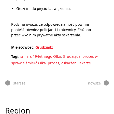
Grozi im do pięciu lat więzienia.
Rodzina uważa, że odpowiedzialność powinni
ponieść również policjanci i ratownicy
. Złożono
przeciwko nim prywatne akty oskarżenia.
Miejscowość:
Grudziądz
Tagi:
śmierć 19-letniego Olka
,
Grudziądz
,
proces w
sprawie śmierć Olka
,
proces
,
oskarżeni lekarze
starsze
nowsze
Region