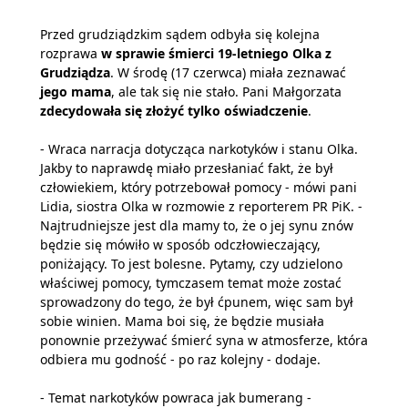
Przed grudziądzkim sądem odbyła się kolejna
rozprawa
w sprawie śmierci 19-letniego Olka z
Grudziądza
. W środę (17 czerwca) miała zeznawać
jego mama
, ale tak się nie stało. Pani Małgorzata
zdecydowała się złożyć tylko oświadczenie
.
- Wraca narracja dotycząca narkotyków i stanu Olka.
Jakby to naprawdę miało przesłaniać fakt, że był
człowiekiem, który potrzebował pomocy - mówi pani
Lidia, siostra Olka w rozmowie z reporterem PR PiK. -
Najtrudniejsze jest dla mamy to, że o jej synu znów
będzie się mówiło w sposób odczłowieczający,
poniżający. To jest bolesne. Pytamy, czy udzielono
właściwej pomocy, tymczasem temat może zostać
sprowadzony do tego, że był ćpunem, więc sam był
sobie winien. Mama boi się, że będzie musiała
ponownie przeżywać śmierć syna w atmosferze, która
odbiera mu godność - po raz kolejny - dodaje.
- Temat narkotyków powraca jak bumerang -