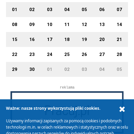
01
02
03
04
05
06
07
08
09
10
11
12
13
14
15
16
17
18
19
20
21
22
23
24
25
26
27
28
29
30
01
02
03
04
05
reklama
Ważne: nasze strony wykorzystują pliki cookies.
Używamy informacji zapisanych za pomocą cookies i podobnych
technologii m.in. w celach reklamowych i statystycznych oraz w celu
dostosowania naszych serwisów do indywidualnych potrzeb