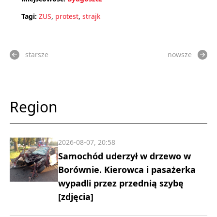
Tagi:
ZUS
,
protest
,
strajk
starsze
nowsze
Region
2026-08-07, 20:58
Samochód uderzył w drzewo w
Borównie. Kierowca i pasażerka
wypadli przez przednią szybę
[zdjęcia]