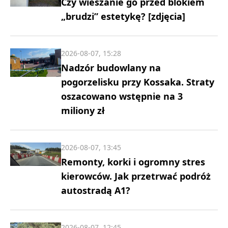
Czy wieszanie go przed blokiem
„brudzi” estetykę? [zdjęcia]
2026-08-07, 15:28
Nadzór budowlany na
pogorzelisku przy Kossaka. Straty
oszacowano wstępnie na 3
miliony zł
2026-08-07, 13:45
Remonty, korki i ogromny stres
kierowców. Jak przetrwać podróż
autostradą A1?
2026-08-07, 12:45