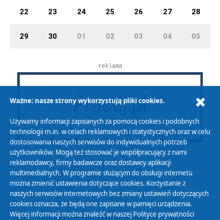
22
23
24
25
26
27
28
29
30
01
02
03
04
05
reklama
Ważne: nasze strony wykorzystują pliki cookies.
Używamy informacji zapisanych za pomocą cookies i podobnych
technologii m.in. w celach reklamowych i statystycznych oraz w celu
dostosowania naszych serwisów do indywidualnych potrzeb
użytkowników. Mogą też stosować je współpracujący z nami
reklamodawcy, firmy badawcze oraz dostawcy aplikacji
multimedialnych. W programie służącym do obsługi internetu
można zmienić ustawienia dotyczące cookies. Korzystanie z
Polityka Prywatności
naszych serwisów internetowych bez zmiany ustawień dotyczących
Zasady korzystania z Serwisu
cookies oznacza, że będą one zapisane w pamięci urządzenia.
Więcej informacji można znaleźć w naszej
Polityce prywatności
Organizacje Pożytku Publicznego