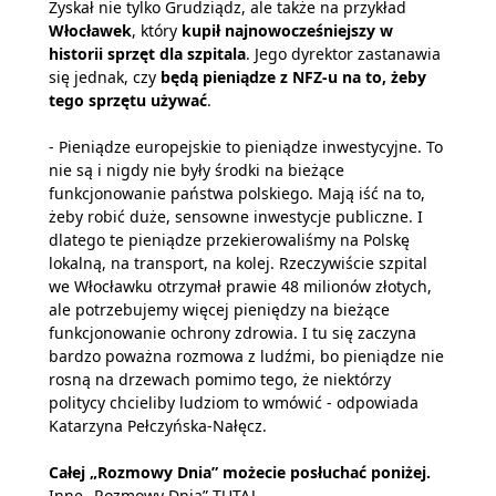
Zyskał nie tylko Grudziądz, ale także na przykład
Włocławek
, który
kupił najnowocześniejszy w
historii sprzęt dla szpitala
. Jego dyrektor zastanawia
się jednak, czy
będą pieniądze z NFZ-u na to, żeby
tego sprzętu używać
.
- Pieniądze europejskie to pieniądze inwestycyjne. To
nie są i nigdy nie były środki na bieżące
funkcjonowanie państwa polskiego. Mają iść na to,
żeby robić duże, sensowne inwestycje publiczne. I
dlatego te pieniądze przekierowaliśmy na Polskę
lokalną, na transport, na kolej. Rzeczywiście szpital
we Włocławku otrzymał prawie 48 milionów złotych,
ale potrzebujemy więcej pieniędzy na bieżące
funkcjonowanie ochrony zdrowia. I tu się zaczyna
bardzo poważna rozmowa z ludźmi, bo pieniądze nie
rosną na drzewach pomimo tego, że niektórzy
politycy chcieliby ludziom to wmówić - odpowiada
Katarzyna Pełczyńska-Nałęcz.
Całej „Rozmowy Dnia” możecie posłuchać poniżej.
Inne „Rozmowy Dnia”
TUTAJ
.