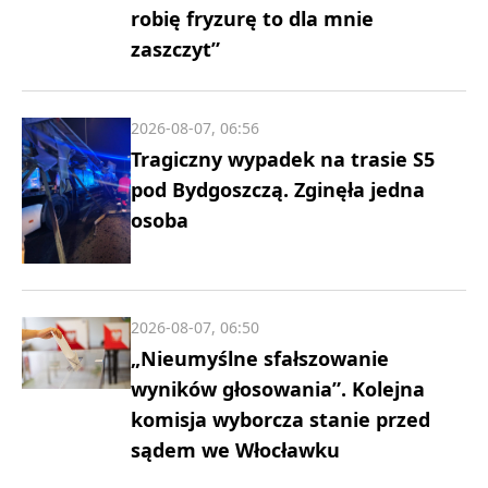
robię fryzurę to dla mnie
zaszczyt”
2026-08-07, 06:56
Tragiczny wypadek na trasie S5
pod Bydgoszczą. Zginęła jedna
osoba
2026-08-07, 06:50
„Nieumyślne sfałszowanie
wyników głosowania”. Kolejna
komisja wyborcza stanie przed
sądem we Włocławku