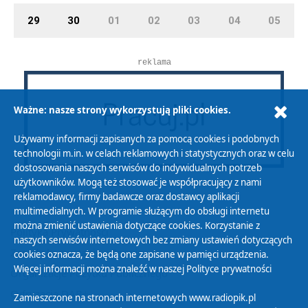
29
30
01
02
03
04
05
reklama
Ważne: nasze strony wykorzystują pliki cookies.
Używamy informacji zapisanych za pomocą cookies i podobnych
technologii m.in. w celach reklamowych i statystycznych oraz w celu
dostosowania naszych serwisów do indywidualnych potrzeb
użytkowników. Mogą też stosować je współpracujący z nami
reklamodawcy, firmy badawcze oraz dostawcy aplikacji
multimedialnych. W programie służącym do obsługi internetu
można zmienić ustawienia dotyczące cookies. Korzystanie z
Polityka Prywatności
naszych serwisów internetowych bez zmiany ustawień dotyczących
Zasady korzystania z Serwisu
cookies oznacza, że będą one zapisane w pamięci urządzenia.
Więcej informacji można znaleźć w naszej
Polityce prywatności
Organizacje Pożytku Publicznego
Cyfryzacja DAB+
Zamieszczone na stronach internetowych www.radiopik.pl