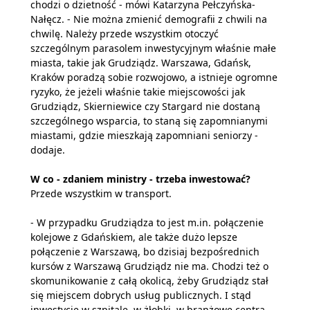
chodzi o dzietność - mówi Katarzyna Pełczyńska-
Nałęcz. - Nie można zmienić demografii z chwili na
chwilę. Należy przede wszystkim otoczyć
szczególnym parasolem inwestycyjnym właśnie małe
miasta, takie jak Grudziądz. Warszawa, Gdańsk,
Kraków poradzą sobie rozwojowo, a istnieje ogromne
ryzyko, że jeżeli właśnie takie miejscowości jak
Grudziądz, Skierniewice czy Stargard nie dostaną
szczególnego wsparcia, to staną się zapomnianymi
miastami, gdzie mieszkają zapomniani seniorzy -
dodaje.
W co - zdaniem ministry - trzeba inwestować?
Przede wszystkim w transport.
- W przypadku Grudziądza to jest m.in. połączenie
kolejowe z Gdańskiem, ale także dużo lepsze
połączenie z Warszawą, bo dzisiaj bezpośrednich
kursów z Warszawą Grudziądz nie ma. Chodzi też o
skomunikowanie z całą okolicą, żeby Grudziądz stał
się miejscem dobrych usług publicznych. I stąd
inwestycje w szpitale, w żłobki, w branżowe centra