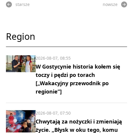
starsze
nowsze
Region
2026-08-07, 08:55
W Gostycynie historia kołem się
toczy i pędzi po torach
[„Wakacyjny przewodnik po
regionie”]
2026-08-07, 07:50
Chwytają za nożyczki i zmieniają
życie. „Błysk w oku tego, komu