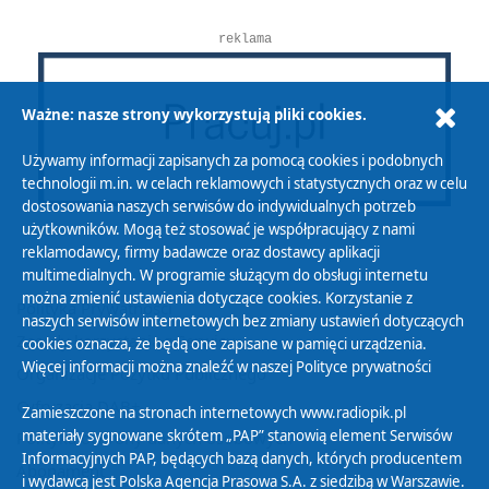
reklama
Ważne: nasze strony wykorzystują pliki cookies.
Używamy informacji zapisanych za pomocą cookies i podobnych
technologii m.in. w celach reklamowych i statystycznych oraz w celu
dostosowania naszych serwisów do indywidualnych potrzeb
użytkowników. Mogą też stosować je współpracujący z nami
reklamodawcy, firmy badawcze oraz dostawcy aplikacji
multimedialnych. W programie służącym do obsługi internetu
można zmienić ustawienia dotyczące cookies. Korzystanie z
Polityka Prywatności
naszych serwisów internetowych bez zmiany ustawień dotyczących
Zasady korzystania z Serwisu
cookies oznacza, że będą one zapisane w pamięci urządzenia.
Więcej informacji można znaleźć w naszej
Polityce prywatności
Organizacje Pożytku Publicznego
Cyfryzacja DAB+
Zamieszczone na stronach internetowych www.radiopik.pl
materiały sygnowane skrótem „PAP” stanowią element Serwisów
Polityka ochrony danych osobowych
Informacyjnych PAP, będących bazą danych, których producentem
Abonament
i wydawcą jest Polska Agencja Prasowa S.A. z siedzibą w Warszawie.