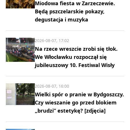
Miodowa fiesta w Zarzeczewie.
Będą pszczelarskie pokazy,
degustacja i muzyka
2026-08-07, 17:02
Na rzece wreszcie zrobi się tłok.
We Włocławku rozpoczął się
jubileuszowy 10. Festiwal Wisły
2026-08-07, 16:00
Wielki spór o pranie w Bydgoszczy.
Czy wieszanie go przed blokiem
„brudzi” estetykę? [zdjęcia]