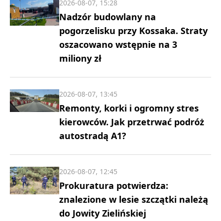
2026-08-07, 15:28
Nadzór budowlany na
pogorzelisku przy Kossaka. Straty
oszacowano wstępnie na 3
miliony zł
2026-08-07, 13:45
Remonty, korki i ogromny stres
kierowców. Jak przetrwać podróż
autostradą A1?
2026-08-07, 12:45
Prokuratura potwierdza:
znalezione w lesie szczątki należą
do Jowity Zielińskiej