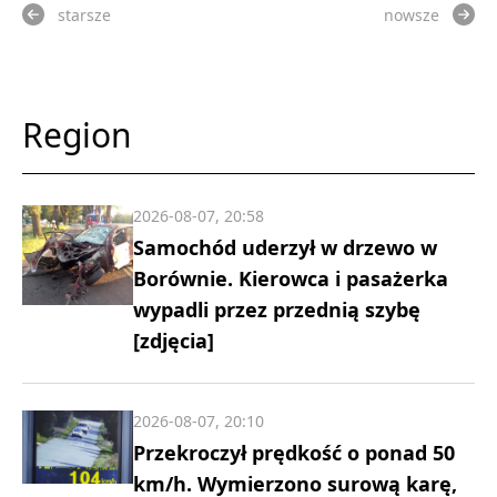
starsze
nowsze
Region
2026-08-07, 20:58
Samochód uderzył w drzewo w
Borównie. Kierowca i pasażerka
wypadli przez przednią szybę
[zdjęcia]
2026-08-07, 20:10
Przekroczył prędkość o ponad 50
km/h. Wymierzono surową karę,