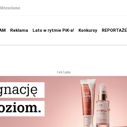
 Oktawiana
AM
Reklama
Lato w rytmie PiK-a!
Konkursy
REPORTAŻE
reklama