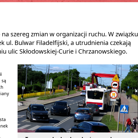
na szereg zmian w organizacji ruchu. W związku
ul. Bulwar Filadelfijski, a utrudnienia czekają
iu ulic Skłodowskiej-Curie i Chrzanowskiego.
i
 są
ch
miany
sta
unek