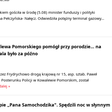
m gościła w środę (5.08) minister funduszy i polityki
na Pełczyńska- Nałęcz. Odwiedziła potężny terminal gazowy…
alewa Pomorskiego pomógł przy porodzie... na
ala było za późno
zez Frydrychowo drogą krajową nr 15, asp. sztab. Paweł
k Posterunku Policji w Kowalewie Pomorskim, został
dalej »
pie „Pana Samochodzika". Spędzili noc w słynnym