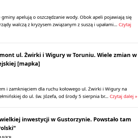
gminy apelują o oszczędzanie wody. Obok apeli pojawiają się
orządy walczą z kryzysem związanym z suszą i upałami…
Czytaj
emont ul. Żwirki i Wigury w Toruniu. Wiele zmian w
jskiej [mapka]
m i zamknięciem dla ruchu kołowego ul. Żwirki i Wigury na
łmińskiej do ul. św. Józefa, od środy 5 sierpnia br…
Czytaj dalej »
 wielkiej inwestycji w Gustorzynie. Powstało tam
olski"
AP/KB