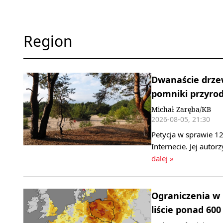
Region
Dwanaście drzew
pomniki przyrody
Michał Zaręba/KB
2026-08-05, 21:30
Petycja w sprawie 1
Internecie. Jej autor
dalej »
Ograniczenia w
liście ponad 60