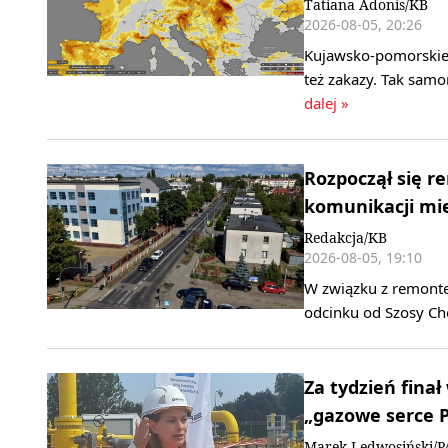
Tatiana Adonis/KB
2026-08-05, 20:26
Kujawsko-pomorskie 
też zakazy. Tak sam
dalej »
Rozpoczął się r
komunikacji mie
Redakcja/KB
2026-08-05, 19:10
W związku z remonte
odcinku od Szosy Che
Za tydzień finał
„gazowe serce P
Marek Ledwosiński/P