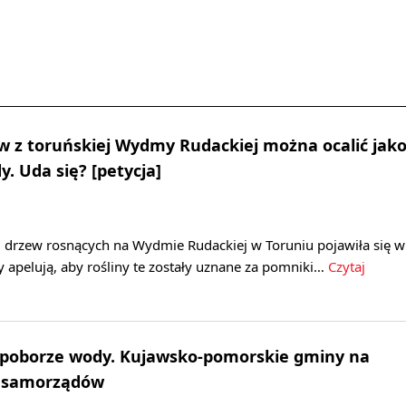
 z toruńskiej Wydmy Rudackiej można ocalić jak
. Uda się? [petycja]
2 drzew rosnących na Wydmie Rudackiej w Toruniu pojawiła się w
zy apelują, aby rośliny te zostały uznane za pomniki…
Czytaj
 poborze wody. Kujawsko-pomorskie gminy na
0 samorządów