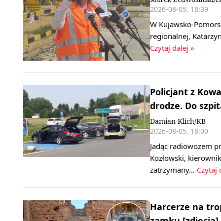
2026-08-05, 18:39
W Kujawsko-Pomorskie
regionalnej, Katarzy
Czytaj dalej »
Policjant z Kow
drodze. Do szpit
Damian Klich/KB
2026-08-05, 18:00
Jadąc radiowozem pr
Kozłowski, kierowni
zatrzymany…
Czytaj 
Harcerze na tro
zamku [zdjęcia]