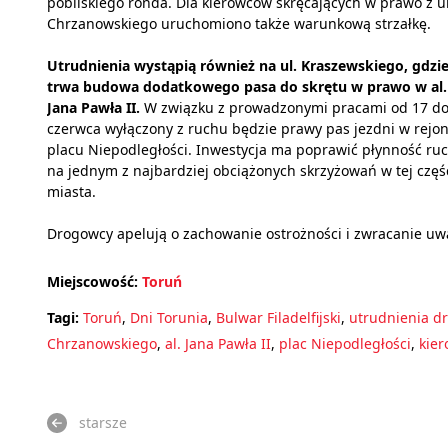
pobliskiego ronda. Dla kierowców skręcających w prawo z ul
Chrzanowskiego uruchomiono także warunkową strzałkę.
Utrudnienia wystąpią również na ul. Kraszewskiego, gdzi
trwa budowa dodatkowego pasa do skrętu w prawo w al.
Jana Pawła II.
W związku z prowadzonymi pracami od 17 do
czerwca wyłączony z ruchu będzie prawy pas jezdni w rejon
placu Niepodległości. Inwestycja ma poprawić płynność ru
na jednym z najbardziej obciążonych skrzyżowań w tej częś
miasta.
Drogowcy apelują o zachowanie ostrożności i zwracanie u
Miejscowość:
Toruń
Tagi:
Toruń
,
Dni Torunia
,
Bulwar Filadelfijski
,
utrudnienia d
Chrzanowskiego
,
al. Jana Pawła II
,
plac Niepodległości
,
kier
starsze