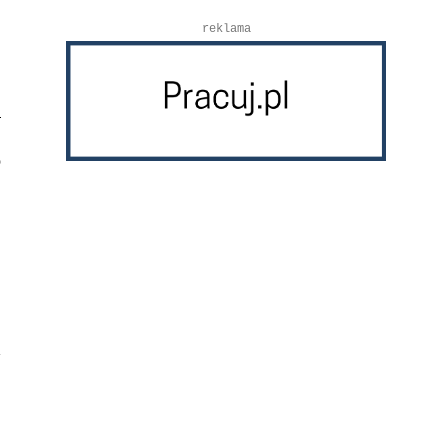
reklama
o