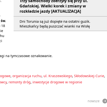
Trzy samochody zderzyły się przy ul.
.
Gdańskiej. Wielki korek i zmiany w
rozkładzie jazdy [AKTUALIZACJA]
e
 św.
Dni Torunia są już dopięte na ostatni guzik.
 18
Mieszkańcy będą puszczać wianki na Wisłę
ie
chu
ci
wagi na tymczasowe oznakowanie.
rogowe
,
organizacja ruchu
,
ul. Kraszewskiego
,
Skłodowskiej-Curie
,
owcy
,
remonty dróg
,
inwestycje drogowe w regionie
nowsze