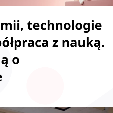
mii, technologie
półpraca z nauką.
ą o
e