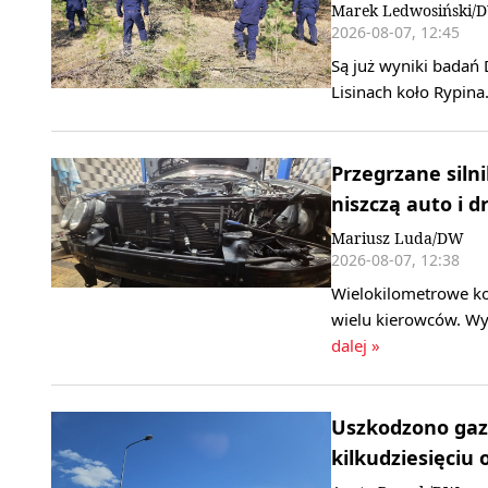
Marek Ledwosiński/
2026-08-07, 12:45
Są już wyniki badań 
Lisinach koło Rypina
Przegrzane silni
niszczą auto i d
Mariusz Luda/DW
2026-08-07, 12:38
Wielokilometrowe ko
wielu kierowców. Wy
dalej »
Uszkodzono gaz
kilkudziesięciu 