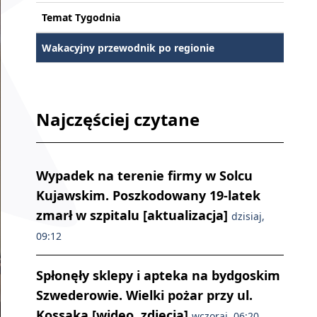
Temat Tygodnia
Wakacyjny przewodnik po regionie
Najczęściej czytane
Wypadek na terenie firmy w Solcu
Kujawskim. Poszkodowany 19-latek
zmarł w szpitalu [aktualizacja]
dzisiaj,
09:12
Spłonęły sklepy i apteka na bydgoskim
Szwederowie. Wielki pożar przy ul.
Kossaka [wideo, zdjęcia]
wczoraj, 06:20