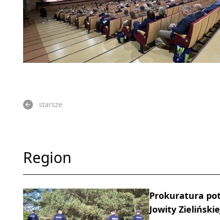
starsze
Region
Prokuratura pot
Jowity Zielińskie