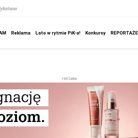
Sykstusa
AM
Reklama
Lato w rytmie PiK-a!
Konkursy
REPORTAŻE
reklama