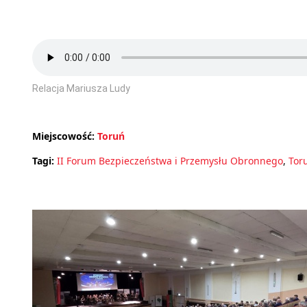
Relacja Mariusza Ludy
Miejscowość:
Toruń
Tagi:
II Forum Bezpieczeństwa i Przemysłu Obronnego
,
Tor