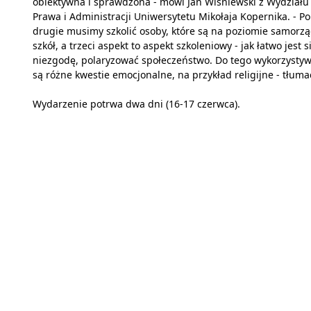
obiektywna i sprawdzona - mówi Jan Wiśniewski z Wydziału
Prawa i Administracji Uniwersytetu Mikołaja Kopernika. - Po
drugie musimy szkolić osoby, które są na poziomie samorzą
szkół, a trzeci aspekt to aspekt szkoleniowy - jak łatwo jest s
niezgodę, polaryzować społeczeństwo. Do tego wykorzysty
są różne kwestie emocjonalne, na przykład religijne - tłuma
Wydarzenie potrwa dwa dni (16-17 czerwca).