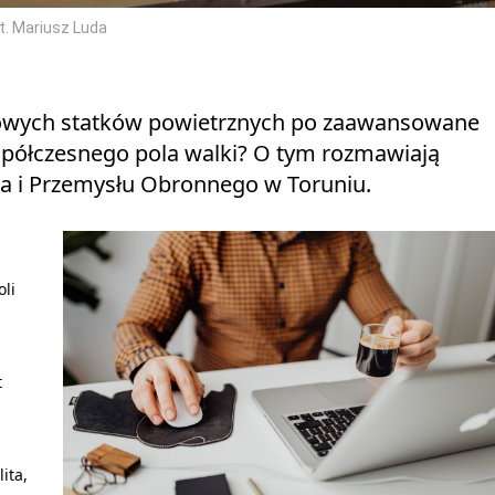
t. Mariusz Luda
gowych statków powietrznych po zaawansowane
spółczesnego pola walki? O tym rozmawiają
a i Przemysłu Obronnego w Toruniu.
,
li
t
ita,