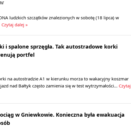
DW
DNA ludzkich szczątków znalezionych w sobotę (18 lipca) w
.
Czytaj dalej »
ki i spalone sprzęgła. Tak autostradowe korki
renują portfel
rki na autostradzie A1 w kierunku morza to wakacyjny koszmar
jazd nad Bałtyk często zamienia się w test wytrzymałości…
Czytaj
ociąg w Gniewkowie. Konieczna była ewakuacja
osób