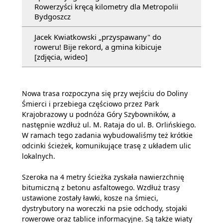
Rowerzyści kręcą kilometry dla Metropolii
Bydgoszcz
Jacek Kwiatkowski „przyspawany" do
roweru! Bije rekord, a gmina kibicuje
[zdjęcia, wideo]
Nowa trasa rozpoczyna się przy wejściu do Doliny
Śmierci i przebiega częściowo przez Park
Krajobrazowy u podnóża Góry Szybowników, a
następnie wzdłuż ul. M. Rataja do ul. B. Orlińskiego.
W ramach tego zadania wybudowaliśmy też krótkie
odcinki ścieżek, komunikujące trasę z układem ulic
lokalnych.
Szeroka na 4 metry ścieżka zyskała nawierzchnię
bitumiczną z betonu asfaltowego. Wzdłuż trasy
ustawione zostały ławki, kosze na śmieci,
dystrybutory na woreczki na psie odchody, stojaki
rowerowe oraz tablice informacyjne. Są także wiaty