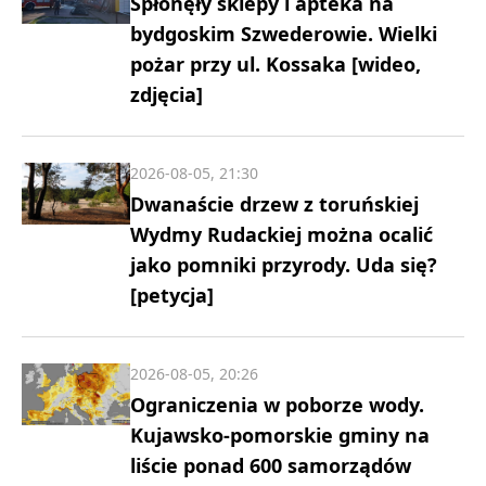
Spłonęły sklepy i apteka na
bydgoskim Szwederowie. Wielki
pożar przy ul. Kossaka [wideo,
zdjęcia]
2026-08-05, 21:30
Dwanaście drzew z toruńskiej
Wydmy Rudackiej można ocalić
jako pomniki przyrody. Uda się?
[petycja]
2026-08-05, 20:26
Ograniczenia w poborze wody.
Kujawsko-pomorskie gminy na
liście ponad 600 samorządów