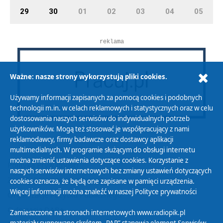
29
30
01
02
03
04
05
reklama
Ważne: nasze strony wykorzystują pliki cookies.
Używamy informacji zapisanych za pomocą cookies i podobnych
technologii m.in. w celach reklamowych i statystycznych oraz w celu
dostosowania naszych serwisów do indywidualnych potrzeb
użytkowników. Mogą też stosować je współpracujący z nami
reklamodawcy, firmy badawcze oraz dostawcy aplikacji
multimedialnych. W programie służącym do obsługi internetu
można zmienić ustawienia dotyczące cookies. Korzystanie z
Polityka Prywatności
naszych serwisów internetowych bez zmiany ustawień dotyczących
Zasady korzystania z Serwisu
cookies oznacza, że będą one zapisane w pamięci urządzenia.
Więcej informacji można znaleźć w naszej
Polityce prywatności
Organizacje Pożytku Publicznego
Cyfryzacja DAB+
Zamieszczone na stronach internetowych www.radiopik.pl