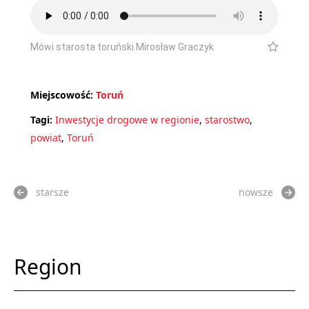
Mówi starosta toruński Mirosław Graczyk
Miejscowość:
Toruń
Tagi:
Inwestycje drogowe w regionie
,
starostwo
,
powiat
,
Toruń
starsze
nowsze
Region