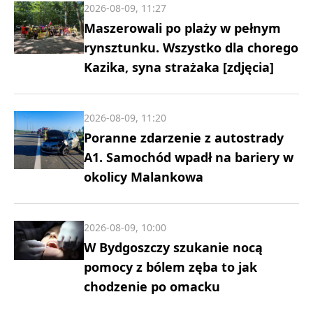
2026-08-09, 11:27
Maszerowali po plaży w pełnym
rynsztunku. Wszystko dla chorego
Kazika, syna strażaka [zdjęcia]
2026-08-09, 11:20
Poranne zdarzenie z autostrady
A1. Samochód wpadł na bariery w
okolicy Malankowa
2026-08-09, 10:00
W Bydgoszczy szukanie nocą
pomocy z bólem zęba to jak
chodzenie po omacku