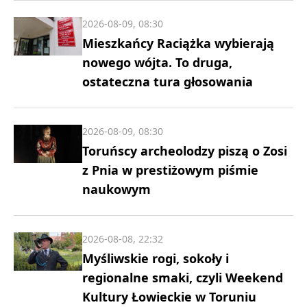
2026-08-09, 08:30
Mieszkańcy Raciążka wybierają
nowego wójta. To druga,
ostateczna tura głosowania
2026-08-09, 08:30
Toruńscy archeolodzy piszą o Zosi
z Pnia w prestiżowym piśmie
naukowym
2026-08-08, 22:32
Myśliwskie rogi, sokoły i
regionalne smaki, czyli Weekend
Kultury Łowieckie w Toruniu