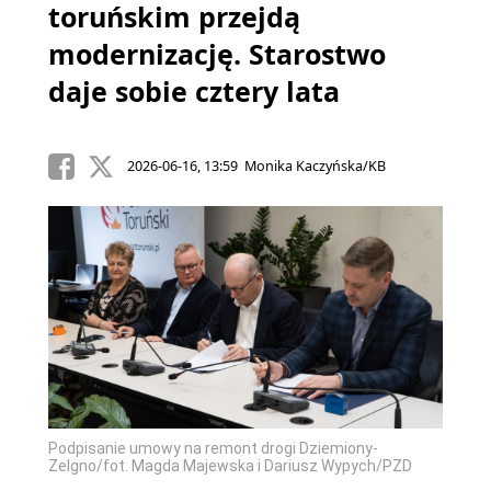
toruńskim przejdą
modernizację. Starostwo
daje sobie cztery lata
2026-06-16, 13:59 Monika Kaczyńska/KB
Podpisanie umowy na remont drogi Dziemiony-
Zelgno/fot. Magda Majewska i Dariusz Wypych/PZD