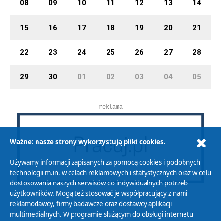
08
09
10
11
12
13
14
15
16
17
18
19
20
21
22
23
24
25
26
27
28
29
30
01
02
03
04
05
reklama
Ważne: nasze strony wykorzystują pliki cookies.
Używamy informacji zapisanych za pomocą cookies i podobnych
technologii m.in. w celach reklamowych i statystycznych oraz w celu
dostosowania naszych serwisów do indywidualnych potrzeb
użytkowników. Mogą też stosować je współpracujący z nami
reklamodawcy, firmy badawcze oraz dostawcy aplikacji
multimedialnych. W programie służącym do obsługi internetu