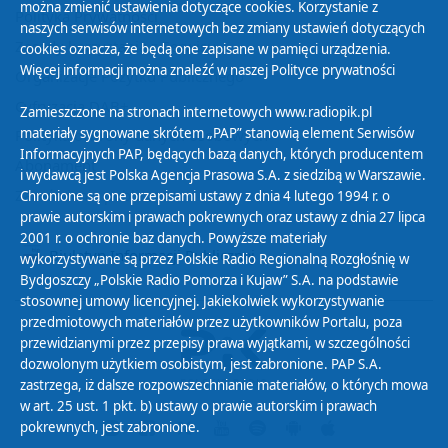
można zmienić ustawienia dotyczące cookies. Korzystanie z
Polityka Prywatności
naszych serwisów internetowych bez zmiany ustawień dotyczących
Zasady korzystania z Serwisu
cookies oznacza, że będą one zapisane w pamięci urządzenia.
Więcej informacji można znaleźć w naszej
Polityce prywatności
Organizacje Pożytku Publicznego
Cyfryzacja DAB+
Zamieszczone na stronach internetowych www.radiopik.pl
materiały sygnowane skrótem „PAP” stanowią element Serwisów
Polityka ochrony danych osobowych
Informacyjnych PAP, będących bazą danych, których producentem
Abonament
i wydawcą jest Polska Agencja Prasowa S.A. z siedzibą w Warszawie.
Zamówienia publiczne
Chronione są one przepisami ustawy z dnia 4 lutego 1994 r. o
prawie autorskim i prawach pokrewnych oraz ustawy z dnia 27 lipca
2001 r. o ochronie baz danych. Powyższe materiały
Biuletyn Informacji Publicznej
wykorzystywane są przez Polskie Radio Regionalną Rozgłośnię w
Bydgoszczy „Polskie Radio Pomorza i Kujaw” S.A. na podstawie
stosownej umowy licencyjnej. Jakiekolwiek wykorzystywanie
przedmiotowych materiałów przez użytkowników Portalu, poza
przewidzianymi przez przepisy prawa wyjątkami, w szczególności
dozwolonym użytkiem osobistym, jest zabronione. PAP S.A.
zastrzega, iż dalsze rozpowszechnianie materiałów, o których mowa
w art. 25 ust. 1 pkt. b) ustawy o prawie autorskim i prawach
pokrewnych, jest zabronione.