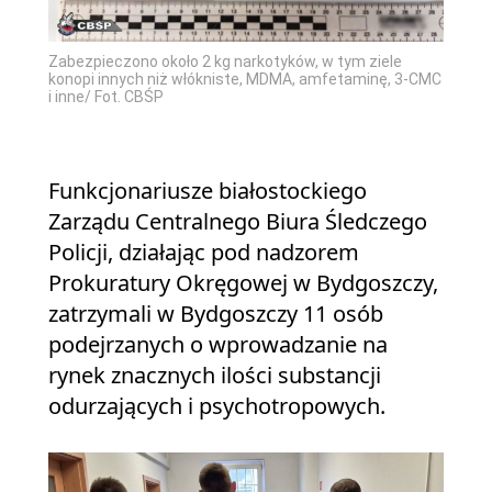
Zabezpieczono około 2 kg narkotyków, w tym ziele
konopi innych niż włókniste, MDMA, amfetaminę, 3-CMC
i inne/ Fot. CBŚP
Funkcjonariusze białostockiego
Zarządu Centralnego Biura Śledczego
Policji, działając pod nadzorem
Prokuratury Okręgowej w Bydgoszczy,
zatrzymali w Bydgoszczy 11 osób
podejrzanych o wprowadzanie na
rynek znacznych ilości substancji
odurzających i psychotropowych.