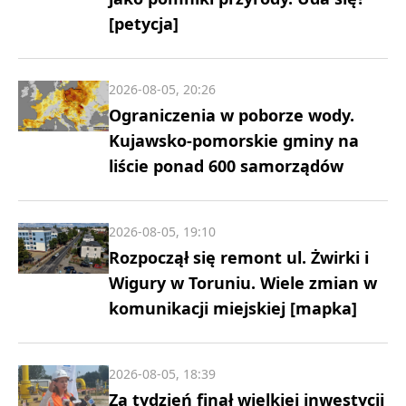
[petycja]
2026-08-05, 20:26
Ograniczenia w poborze wody.
Kujawsko-pomorskie gminy na
liście ponad 600 samorządów
2026-08-05, 19:10
Rozpoczął się remont ul. Żwirki i
Wigury w Toruniu. Wiele zmian w
komunikacji miejskiej [mapka]
2026-08-05, 18:39
Za tydzień finał wielkiej inwestycji