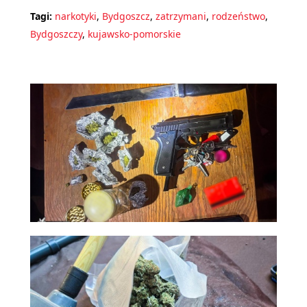
Tagi:
narkotyki
,
Bydgoszcz
,
zatrzymani
,
rodzeństwo
,
Bydgoszczy
,
kujawsko-pomorskie