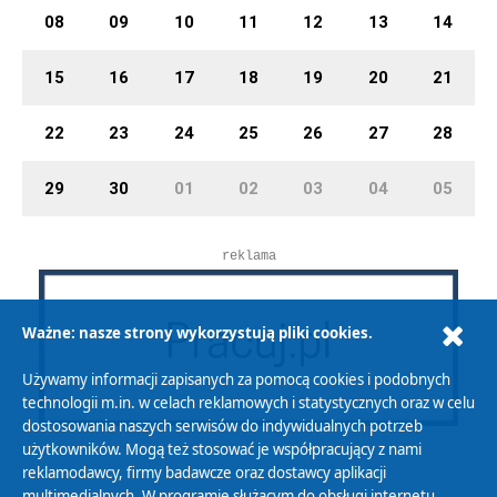
08
09
10
11
12
13
14
15
16
17
18
19
20
21
22
23
24
25
26
27
28
29
30
01
02
03
04
05
reklama
Ważne: nasze strony wykorzystują pliki cookies.
Używamy informacji zapisanych za pomocą cookies i podobnych
technologii m.in. w celach reklamowych i statystycznych oraz w celu
dostosowania naszych serwisów do indywidualnych potrzeb
użytkowników. Mogą też stosować je współpracujący z nami
reklamodawcy, firmy badawcze oraz dostawcy aplikacji
multimedialnych. W programie służącym do obsługi internetu