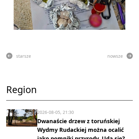
starsze
nowsze
Region
2026-08-05, 21:30
Dwanaście drzew z toruńskiej
Wydmy Rudackiej można ocalić
jako pomniki przyrody. Uda się?