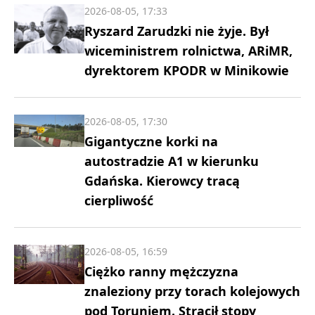
2026-08-05, 17:33
Ryszard Zarudzki nie żyje. Był
wiceministrem rolnictwa, ARiMR,
dyrektorem KPODR w Minikowie
2026-08-05, 17:30
Gigantyczne korki na
autostradzie A1 w kierunku
Gdańska. Kierowcy tracą
cierpliwość
2026-08-05, 16:59
Ciężko ranny mężczyzna
znaleziony przy torach kolejowych
pod Toruniem. Stracił stopy