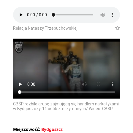
Relacja Nataszy Trzebuchowskiej
CBŚP rozbiło grupę zajmującą się handlem narkotykami
w Bydgoszczy. 11 osób zatrzymanych/ Wideo: CBŚP
Miejscowość:
Bydgoszcz