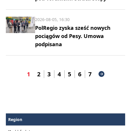
2026-08-05, 16:30
PolRegio zyska sześć nowych
pociągów od Pesy. Umowa
podpisana
1
2
3
4
5
6
7
Region