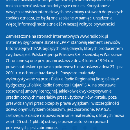
można zmienić ustawienia dotyczące cookies. Korzystanie z
Polityka Prywatności
naszych serwisów internetowych bez zmiany ustawień dotyczących
Zasady korzystania z Serwisu
cookies oznacza, że będą one zapisane w pamięci urządzenia.
Więcej informacji można znaleźć w naszej
Polityce prywatności
Organizacje Pożytku Publicznego
Cyfryzacja DAB+
Zamieszczone na stronach internetowych www.radiopik.pl
materiały sygnowane skrótem „PAP” stanowią element Serwisów
Polityka ochrony danych osobowych
Informacyjnych PAP, będących bazą danych, których producentem
Abonament
i wydawcą jest Polska Agencja Prasowa S.A. z siedzibą w Warszawie.
Zamówienia publiczne
Chronione są one przepisami ustawy z dnia 4 lutego 1994 r. o
prawie autorskim i prawach pokrewnych oraz ustawy z dnia 27 lipca
2001 r. o ochronie baz danych. Powyższe materiały
Biuletyn Informacji Publicznej
wykorzystywane są przez Polskie Radio Regionalną Rozgłośnię w
Bydgoszczy „Polskie Radio Pomorza i Kujaw” S.A. na podstawie
stosownej umowy licencyjnej. Jakiekolwiek wykorzystywanie
przedmiotowych materiałów przez użytkowników Portalu, poza
przewidzianymi przez przepisy prawa wyjątkami, w szczególności
dozwolonym użytkiem osobistym, jest zabronione. PAP S.A.
zastrzega, iż dalsze rozpowszechnianie materiałów, o których mowa
w art. 25 ust. 1 pkt. b) ustawy o prawie autorskim i prawach
pokrewnych, jest zabronione.