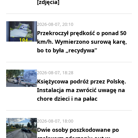
[zdjęcia]
2026-08-07, 20:10
Przekroczył prędkość o ponad 50
km/h. Wymierzono surową karę,
bo to była „recydywa”
2026-08-07, 18:28
Księżycowa podróż przez Polskę.
Instalacja ma zwrócić uwagę na
chore dzieci i na pałac
2026-08-07, 18:00
Dwie osoby poszkodowane po