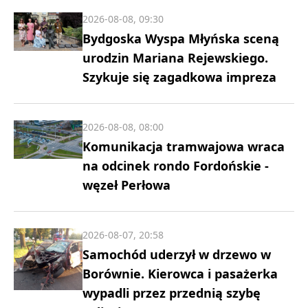
2026-08-08, 09:30
Bydgoska Wyspa Młyńska sceną
urodzin Mariana Rejewskiego.
Szykuje się zagadkowa impreza
2026-08-08, 08:00
Komunikacja tramwajowa wraca
na odcinek rondo Fordońskie -
węzeł Perłowa
2026-08-07, 20:58
Samochód uderzył w drzewo w
Borównie. Kierowca i pasażerka
wypadli przez przednią szybę