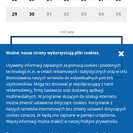
29
30
01
02
03
04
05
reklama
Ważne: nasze strony wykorzystują pliki cookies.
Używamy informacji zapisanych za pomocą cookies i podobnych
technologii m.in. w celach reklamowych i statystycznych oraz w celu
dostosowania naszych serwisów do indywidualnych potrzeb
użytkowników. Mogą też stosować je współpracujący z nami
reklamodawcy, firmy badawcze oraz dostawcy aplikacji
multimedialnych. W programie służącym do obsługi internetu
można zmienić ustawienia dotyczące cookies. Korzystanie z
Polityka Prywatności
naszych serwisów internetowych bez zmiany ustawień dotyczących
Zasady korzystania z Serwisu
cookies oznacza, że będą one zapisane w pamięci urządzenia.
Więcej informacji można znaleźć w naszej
Polityce prywatności
Organizacje Pożytku Publicznego
Cyfryzacja DAB+