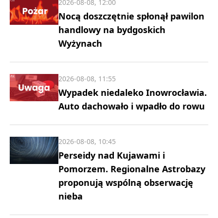
2026-08-08, 12:00
Nocą doszczętnie spłonął pawilon
handlowy na bydgoskich
Wyżynach
2026-08-08, 11:55
Wypadek niedaleko Inowrocławia.
Auto dachowało i wpadło do rowu
2026-08-08, 10:45
Perseidy nad Kujawami i
Pomorzem. Regionalne Astrobazy
proponują wspólną obserwację
nieba