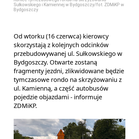
Sułkowskiego i Kamiennej w Bydgoszczy/fot. ZDMiKP w
Bydgoszczy
Od wtorku (16 czerwca) kierowcy
skorzystają z kolejnych odcinków
przebudowywanej ul. Sułkowskiego w
Bydgoszczy. Otwarte zostaną
fragmenty jezdni, zlikwidowane będzie
tymczasowe rondo na skrzyżowaniu z
ul. Kamienną, a część autobusów
pojedzie objazdami - informuje
ZDMiKP.