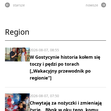
starsze
nowsze
Region
2026-08-07, 08:55
W Gostycynie historia kołem się
toczy i pędzi po torach
[„Wakacyjny przewodnik po
regionie”]
2026-08-07, 07:50
Chwytają za nożyczki i zmieniają
życie. „Błysk w oku tego, komu