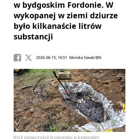
w bydgoskim Fordonie. W
wykopanej w ziemi dziurze
było kilkanaście litrów
substancji
2026-06-15, 16:51 Monika Siwak/BN
Ktoś zanieczyścił środowisko w bydgoskim