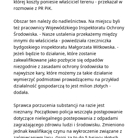
której koszty poniesie właściciel terenu - przekazał w
rozmowie z PR PiK.
Obszar ten należy do nadleśnictwa. Na miejscu byli
też pracownicy Wojewódzkiego Inspektoratu Ochrony
Środowiska. - Nasze ustalenia przekażemy między
innymi do właściciela - powiedziała rzeczniczka
bydgoskiego inspektoratu Małgorzata Witkowska. -
Jeżeli będzie to działanie, które zostanie
zakwalifikowane jako pozbycie się odpadów
niezgodnie z zasadami ochrony środowiska to
najwyższe kary, które możemy za takie działanie
wymierzyć podmiotowi prowadzącemu na przykład
działalność gospodarczą to jest milion złotych -
dodała.
Sprawca porzucenia substancji na razie jest
nieznany. Początkowo policja wszczęła postępowanie
dotyczące nielegalnego postepowania z odpadami
zagrażającego zdrowiu ludzi i środowisku. Zmieniono
jednak kwalifikację czynu na wykroczenie związane z
zaśmiecaniem lasu. Grozi za to do 5 tysięcy złotych