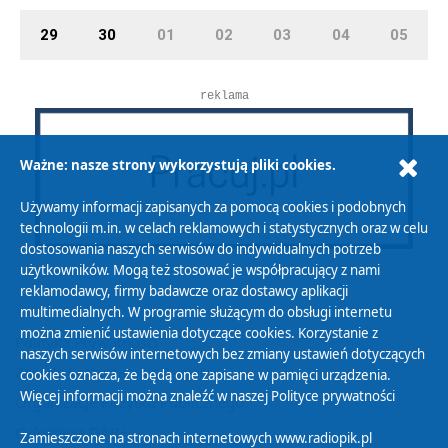
29
30
01
02
03
04
05
reklama
Ważne: nasze strony wykorzystują pliki cookies.
Używamy informacji zapisanych za pomocą cookies i podobnych
technologii m.in. w celach reklamowych i statystycznych oraz w celu
dostosowania naszych serwisów do indywidualnych potrzeb
użytkowników. Mogą też stosować je współpracujący z nami
reklamodawcy, firmy badawcze oraz dostawcy aplikacji
multimedialnych. W programie służącym do obsługi internetu
można zmienić ustawienia dotyczące cookies. Korzystanie z
Polityka Prywatności
naszych serwisów internetowych bez zmiany ustawień dotyczących
Zasady korzystania z Serwisu
cookies oznacza, że będą one zapisane w pamięci urządzenia.
Więcej informacji można znaleźć w naszej
Polityce prywatności
Organizacje Pożytku Publicznego
Cyfryzacja DAB+
Zamieszczone na stronach internetowych www.radiopik.pl