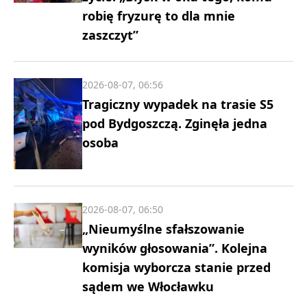
robię fryzurę to dla mnie
zaszczyt”
2026-08-07, 06:56
Tragiczny wypadek na trasie S5
pod Bydgoszczą. Zginęła jedna
osoba
2026-08-07, 06:50
„Nieumyślne sfałszowanie
wyników głosowania”. Kolejna
komisja wyborcza stanie przed
sądem we Włocławku