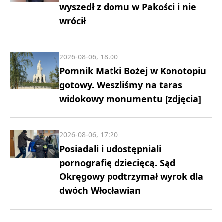
wyszedł z domu w Pakości i nie
wrócił
2026-08-06, 18:00
Pomnik Matki Bożej w Konotopiu
gotowy. Weszliśmy na taras
widokowy monumentu [zdjęcia]
2026-08-06, 17:20
Posiadali i udostępniali
pornografię dziecięcą. Sąd
Okręgowy podtrzymał wyrok dla
dwóch Włocławian