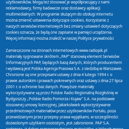
użytkowników. Mogą też stosować je współpracujący z nami
reklamodawcy, firmy badawcze oraz dostawcy aplikacji
multimedialnych. W programie służącym do obsługi internetu
można zmienić ustawienia dotyczące cookies. Korzystanie z
Polityka Prywatności
naszych serwisów internetowych bez zmiany ustawień dotyczących
Zasady korzystania z Serwisu
cookies oznacza, że będą one zapisane w pamięci urządzenia.
Więcej informacji można znaleźć w naszej
Polityce prywatności
Organizacje Pożytku Publicznego
Cyfryzacja DAB+
Zamieszczone na stronach internetowych www.radiopik.pl
materiały sygnowane skrótem „PAP” stanowią element Serwisów
Polityka ochrony danych osobowych
Informacyjnych PAP, będących bazą danych, których producentem
Abonament
i wydawcą jest Polska Agencja Prasowa S.A. z siedzibą w Warszawie.
Zamówienia publiczne
Chronione są one przepisami ustawy z dnia 4 lutego 1994 r. o
prawie autorskim i prawach pokrewnych oraz ustawy z dnia 27 lipca
2001 r. o ochronie baz danych. Powyższe materiały
Biuletyn Informacji Publicznej
wykorzystywane są przez Polskie Radio Regionalną Rozgłośnię w
Bydgoszczy „Polskie Radio Pomorza i Kujaw” S.A. na podstawie
stosownej umowy licencyjnej. Jakiekolwiek wykorzystywanie
przedmiotowych materiałów przez użytkowników Portalu, poza
przewidzianymi przez przepisy prawa wyjątkami, w szczególności
dozwolonym użytkiem osobistym, jest zabronione. PAP S.A.