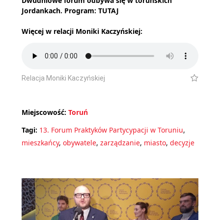
Dwudniowe forum odbywa się w toruńskich
Jordankach. Program:
TUTAJ
Więcej w relacji Moniki Kaczyńskiej:
Relacja Moniki Kaczyńskiej
Miejscowość:
Toruń
Tagi:
13. Forum Praktyków Partycypacji w Toruniu
,
mieszkańcy
,
obywatele
,
zarządzanie
,
miasto
,
decyzje