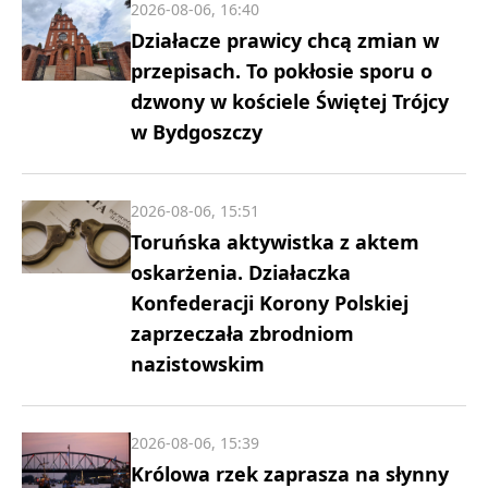
2026-08-06, 16:40
Działacze prawicy chcą zmian w
przepisach. To pokłosie sporu o
dzwony w kościele Świętej Trójcy
w Bydgoszczy
2026-08-06, 15:51
Toruńska aktywistka z aktem
oskarżenia. Działaczka
Konfederacji Korony Polskiej
zaprzeczała zbrodniom
nazistowskim
2026-08-06, 15:39
Królowa rzek zaprasza na słynny