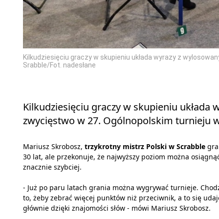
Kilkudziesięciu graczy w skupieniu układa wyrazy z wylosowany
Srabble/Fot. nadesłane
Kilkudziesięciu graczy w skupieniu układa w
zwycięstwo w 27. Ogólnopolskim turnieju w
Mariusz Skrobosz,
trzykrotny mistrz Polski w Scrabble
gra
30 lat, ale przekonuje, że najwyższy poziom można osiągną
znacznie szybciej.
- Już po paru latach grania można wygrywać turnieje. Chodz
to, żeby zebrać więcej punktów niż przeciwnik, a to się udaj
głównie dzięki znajomości słów - mówi Mariusz Skrobosz.