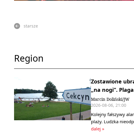
starsze
Region
Zostawione ubra
„na nogi”. Plag
Marcin Doliński/JW
2026-08-06, 21:00
Kolejny fałszywy al
plaży. Ludzka nieod
dalej »