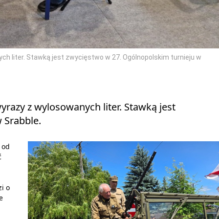
ch liter. Stawką jest zwycięstwo w 27. Ogólnopolskim turnieju w
yrazy z wylosowanych liter. Stawką jest
 Srabble.
 od
ć
i o
e