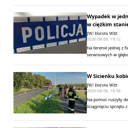
Wypadek w jedn
w ciężkim stani
JW/ Dorota Witt
2026-08-06, 19:12
Na terenie jednej z
serwisowych w głębo
W Sicienku kobi
JW/ Dorota Witt
2026-08-06, 18:58
Na pomoc ruszyły dw
ściągnięciu sprzętu 