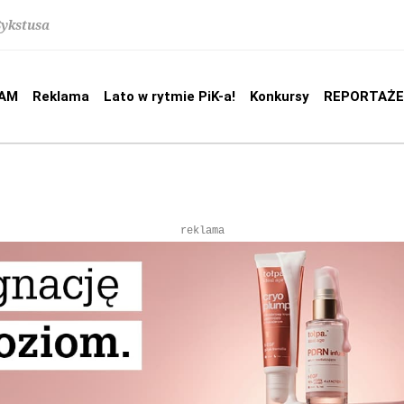
Sykstusa
AM
Reklama
Lato w rytmie PiK-a!
Konkursy
REPORTAŻE
reklama