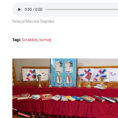
Relacja Marcina Glapiaka
Tagi:
Scrabble
,
turniej