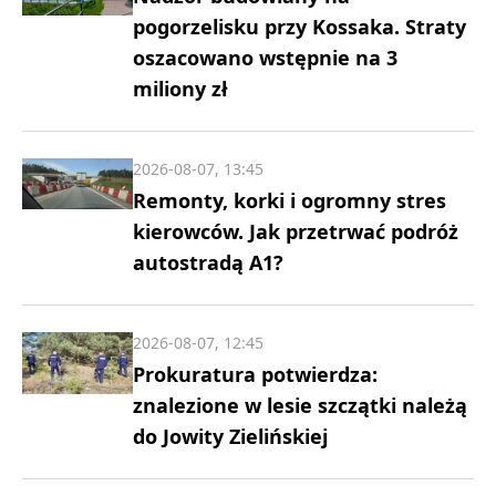
pogorzelisku przy Kossaka. Straty
oszacowano wstępnie na 3
miliony zł
2026-08-07, 13:45
Remonty, korki i ogromny stres
kierowców. Jak przetrwać podróż
autostradą A1?
2026-08-07, 12:45
Prokuratura potwierdza:
znalezione w lesie szczątki należą
do Jowity Zielińskiej