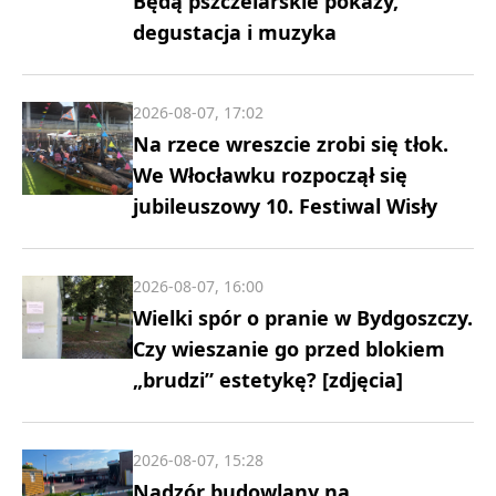
Będą pszczelarskie pokazy,
degustacja i muzyka
2026-08-07, 17:02
Na rzece wreszcie zrobi się tłok.
We Włocławku rozpoczął się
jubileuszowy 10. Festiwal Wisły
2026-08-07, 16:00
Wielki spór o pranie w Bydgoszczy.
Czy wieszanie go przed blokiem
„brudzi” estetykę? [zdjęcia]
2026-08-07, 15:28
Nadzór budowlany na