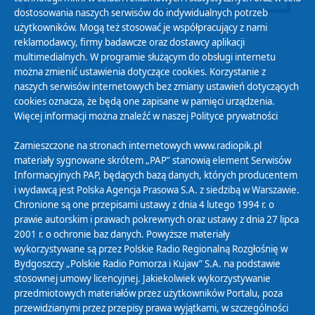
dostosowania naszych serwisów do indywidualnych potrzeb
użytkowników. Mogą też stosować je współpracujący z nami
reklamodawcy, firmy badawcze oraz dostawcy aplikacji
multimedialnych. W programie służącym do obsługi internetu
można zmienić ustawienia dotyczące cookies. Korzystanie z
Polityka Prywatności
naszych serwisów internetowych bez zmiany ustawień dotyczących
Zasady korzystania z Serwisu
cookies oznacza, że będą one zapisane w pamięci urządzenia.
Więcej informacji można znaleźć w naszej
Polityce prywatności
Organizacje Pożytku Publicznego
Cyfryzacja DAB+
Zamieszczone na stronach internetowych www.radiopik.pl
materiały sygnowane skrótem „PAP” stanowią element Serwisów
Polityka ochrony danych osobowych
Informacyjnych PAP, będących bazą danych, których producentem
Abonament
i wydawcą jest Polska Agencja Prasowa S.A. z siedzibą w Warszawie.
Zamówienia publiczne
Chronione są one przepisami ustawy z dnia 4 lutego 1994 r. o
prawie autorskim i prawach pokrewnych oraz ustawy z dnia 27 lipca
2001 r. o ochronie baz danych. Powyższe materiały
Biuletyn Informacji Publicznej
wykorzystywane są przez Polskie Radio Regionalną Rozgłośnię w
Bydgoszczy „Polskie Radio Pomorza i Kujaw” S.A. na podstawie
stosownej umowy licencyjnej. Jakiekolwiek wykorzystywanie
przedmiotowych materiałów przez użytkowników Portalu, poza
przewidzianymi przez przepisy prawa wyjątkami, w szczególności