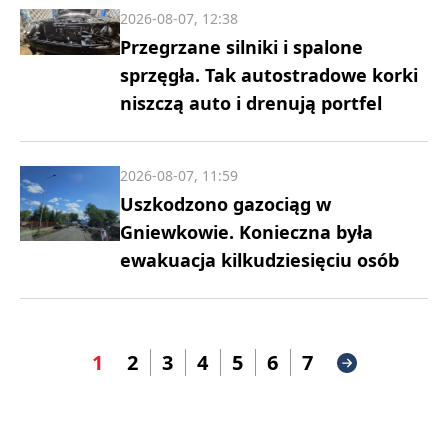
2026-08-07, 12:38
Przegrzane silniki i spalone
sprzęgła. Tak autostradowe korki
niszczą auto i drenują portfel
2026-08-07, 11:59
Uszkodzono gazociąg w
Gniewkowie. Konieczna była
ewakuacja kilkudziesięciu osób
1
2
3
4
5
6
7