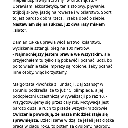
Niepełnosprawnym „To my” w Grudziądzu. -
Uprawiam lekkoatletykę, tenis stołowy, pływanie,
trójbój siłowy, jazdę na rowerze i wioślarstwo. Sport
to jest bardzo dobra rzecz. Trzeba dbać o siebie.
Nastawiam się na sukces, już dwa razy miałem
„złoto”.
Damian Całka uprawia wioślarstwo, kolarstwo,
wyciskanie sztangi, bieg na 100 metrów.
-
Najmocniejszy jestem prawie we wszystkim
, ale
przyjechałem tu tylko się pobawić i poznać ludzi, bo
po to właśnie takie imprezy są robione, żeby poznać
inne osoby, więc korzystamy.
Małgorzata Piwońska z Fundacji „Daj Szansę” w
Toruniu podkreśla, że to już 15. olimpiada, a jej
podopieczni uczestniczą w rywalizacji po raz 10. -
Przygotowujemy się przez cały rok. Motywacja jest
bardzo duża, a ruch to przede wszystkim zdrowie.
Ćwiczenia powodują, że nasza młodzież staje się
sprawniejsza
. Dzieci same widzą, że jeżeli jest ciężka
praca w ciągu roku, to potem są dyplomy, nagrody,