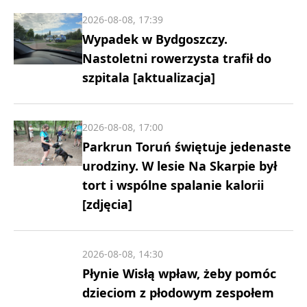
2026-08-08, 17:39
Wypadek w Bydgoszczy.
Nastoletni rowerzysta trafił do
szpitala [aktualizacja]
2026-08-08, 17:00
Parkrun Toruń świętuje jedenaste
urodziny. W lesie Na Skarpie był
tort i wspólne spalanie kalorii
[zdjęcia]
2026-08-08, 14:30
Płynie Wisłą wpław, żeby pomóc
dzieciom z płodowym zespołem