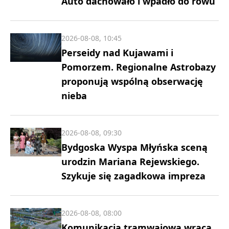
Auto dachowało i wpadło do rowu
2026-08-08, 10:45
Perseidy nad Kujawami i
Pomorzem. Regionalne Astrobazy
proponują wspólną obserwację
nieba
2026-08-08, 09:30
Bydgoska Wyspa Młyńska sceną
urodzin Mariana Rejewskiego.
Szykuje się zagadkowa impreza
2026-08-08, 08:00
Komunikacja tramwajowa wraca