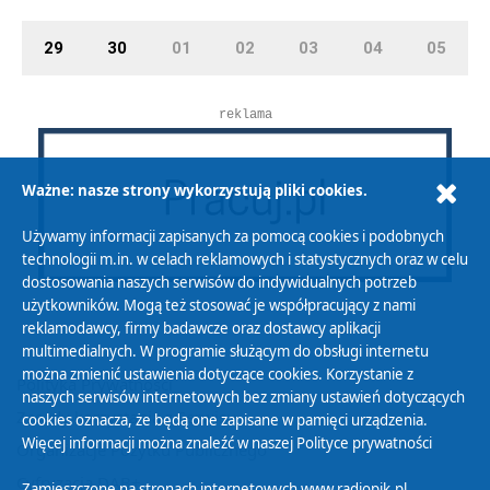
29
30
01
02
03
04
05
reklama
Ważne: nasze strony wykorzystują pliki cookies.
Używamy informacji zapisanych za pomocą cookies i podobnych
technologii m.in. w celach reklamowych i statystycznych oraz w celu
dostosowania naszych serwisów do indywidualnych potrzeb
użytkowników. Mogą też stosować je współpracujący z nami
reklamodawcy, firmy badawcze oraz dostawcy aplikacji
multimedialnych. W programie służącym do obsługi internetu
można zmienić ustawienia dotyczące cookies. Korzystanie z
Polityka Prywatności
naszych serwisów internetowych bez zmiany ustawień dotyczących
Zasady korzystania z Serwisu
cookies oznacza, że będą one zapisane w pamięci urządzenia.
Więcej informacji można znaleźć w naszej
Polityce prywatności
Organizacje Pożytku Publicznego
Cyfryzacja DAB+
Zamieszczone na stronach internetowych www.radiopik.pl