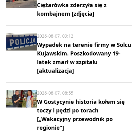
Ciężarówka zderzyła się z
kombajnem [zdjęcia]
2026-08-07, 09:12
Wypadek na terenie firmy w Solcu
Kujawskim. Poszkodowany 19-
latek zmarł w szpitalu
[aktualizacja]
2026-08-07, 08:55
W Gostycynie historia kołem się
toczy i pędzi po torach
[„Wakacyjny przewodnik po
regionie”]