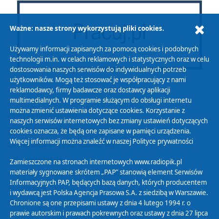
Ważne: nasze strony wykorzystują pliki cookies.
Używamy informacji zapisanych za pomocą cookies i podobnych
technologii m.in. w celach reklamowych i statystycznych oraz w celu
dostosowania naszych serwisów do indywidualnych potrzeb
użytkowników. Mogą też stosować je współpracujący z nami
reklamodawcy, firmy badawcze oraz dostawcy aplikacji
multimedialnych. W programie służącym do obsługi internetu
można zmienić ustawienia dotyczące cookies. Korzystanie z
Polityka Prywatności
naszych serwisów internetowych bez zmiany ustawień dotyczących
Zasady korzystania z Serwisu
cookies oznacza, że będą one zapisane w pamięci urządzenia.
Więcej informacji można znaleźć w naszej
Polityce prywatności
Organizacje Pożytku Publicznego
Cyfryzacja DAB+
Zamieszczone na stronach internetowych www.radiopik.pl
materiały sygnowane skrótem „PAP” stanowią element Serwisów
Polityka ochrony danych osobowych
Informacyjnych PAP, będących bazą danych, których producentem
Abonament
i wydawcą jest Polska Agencja Prasowa S.A. z siedzibą w Warszawie.
Zamówienia publiczne
Chronione są one przepisami ustawy z dnia 4 lutego 1994 r. o
prawie autorskim i prawach pokrewnych oraz ustawy z dnia 27 lipca