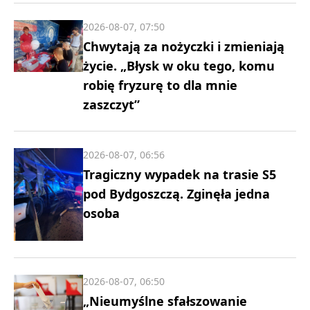
2026-08-07, 07:50
Chwytają za nożyczki i zmieniają
życie. „Błysk w oku tego, komu
robię fryzurę to dla mnie
zaszczyt”
2026-08-07, 06:56
Tragiczny wypadek na trasie S5
pod Bydgoszczą. Zginęła jedna
osoba
2026-08-07, 06:50
„Nieumyślne sfałszowanie