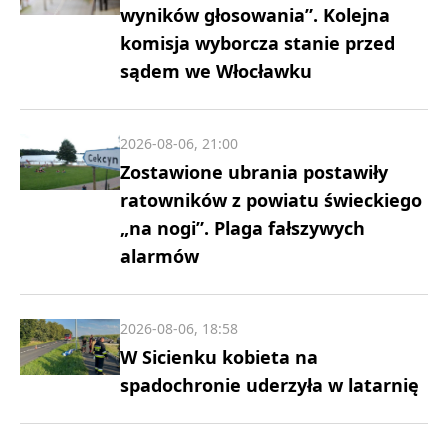
wyników głosowania”. Kolejna
komisja wyborcza stanie przed
sądem we Włocławku
2026-08-06, 21:00
Zostawione ubrania postawiły
ratowników z powiatu świeckiego
„na nogi”. Plaga fałszywych
alarmów
2026-08-06, 18:58
W Sicienku kobieta na
spadochronie uderzyła w latarnię