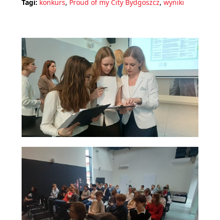
Tagi:
konkurs
,
Proud of my City Bydgoszcz
,
wyniki