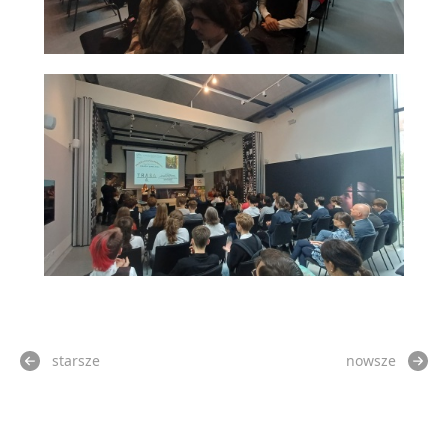
starsze
nowsze