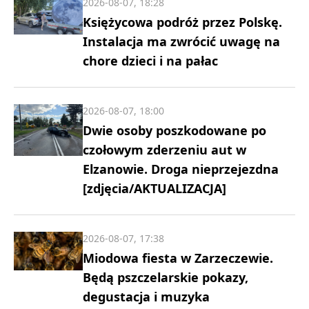
2026-08-07, 18:28
Księżycowa podróż przez Polskę.
Instalacja ma zwrócić uwagę na
chore dzieci i na pałac
2026-08-07, 18:00
Dwie osoby poszkodowane po
czołowym zderzeniu aut w
Elzanowie. Droga nieprzejezdna
[zdjęcia/AKTUALIZACJA]
2026-08-07, 17:38
Miodowa fiesta w Zarzeczewie.
Będą pszczelarskie pokazy,
degustacja i muzyka