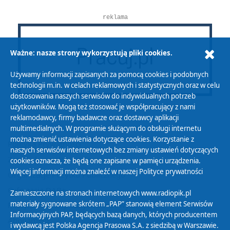
reklama
Ważne: nasze strony wykorzystują pliki cookies.
Używamy informacji zapisanych za pomocą cookies i podobnych
technologii m.in. w celach reklamowych i statystycznych oraz w celu
dostosowania naszych serwisów do indywidualnych potrzeb
użytkowników. Mogą też stosować je współpracujący z nami
reklamodawcy, firmy badawcze oraz dostawcy aplikacji
multimedialnych. W programie służącym do obsługi internetu
można zmienić ustawienia dotyczące cookies. Korzystanie z
Polityka Prywatności
naszych serwisów internetowych bez zmiany ustawień dotyczących
Zasady korzystania z Serwisu
cookies oznacza, że będą one zapisane w pamięci urządzenia.
Więcej informacji można znaleźć w naszej
Polityce prywatności
Organizacje Pożytku Publicznego
Cyfryzacja DAB+
Zamieszczone na stronach internetowych www.radiopik.pl
materiały sygnowane skrótem „PAP” stanowią element Serwisów
Polityka ochrony danych osobowych
Informacyjnych PAP, będących bazą danych, których producentem
Abonament
i wydawcą jest Polska Agencja Prasowa S.A. z siedzibą w Warszawie.