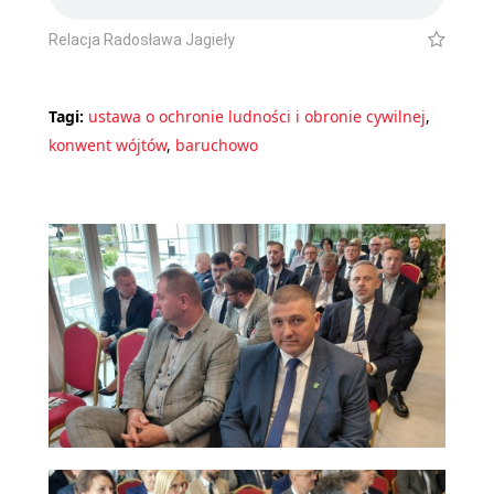
Relacja Radosława Jagieły
Tagi:
ustawa o ochronie ludności i obronie cywilnej
,
konwent wójtów
,
baruchowo