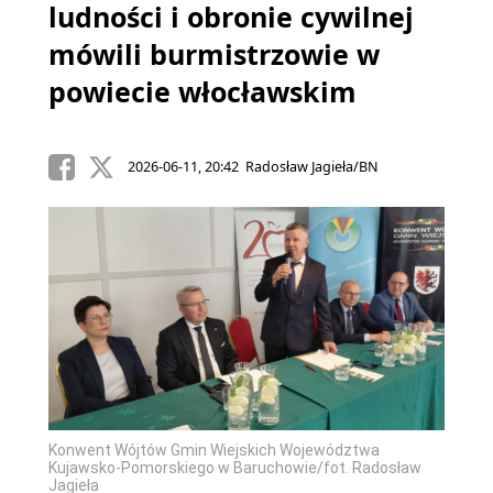
ludności i obronie cywilnej
mówili burmistrzowie w
powiecie włocławskim
2026-06-11, 20:42 Radosław Jagieła/BN
Konwent Wójtów Gmin Wiejskich Województwa
Kujawsko-Pomorskiego w Baruchowie/fot. Radosław
Jagieła