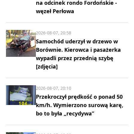
na odcinek rondo Fordońskie -
węzeł Perłowa
2026-08-07, 20:58
Samochód uderzył w drzewo w
Borównie. Kierowca i pasażerka
wypadli przez przednią szybę
[zdjęcia]
2026-08-07, 20:10
Przekroczył prędkość o ponad 50
km/h. Wymierzono surową karę,
bo to była „recydywa”