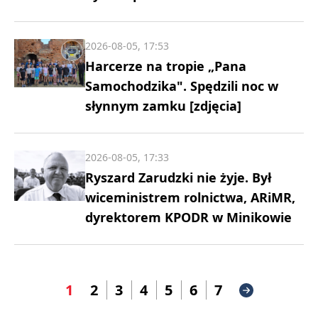
2026-08-05, 17:53
Harcerze na tropie „Pana
Samochodzika". Spędzili noc w
słynnym zamku [zdjęcia]
2026-08-05, 17:33
Ryszard Zarudzki nie żyje. Był
wiceministrem rolnictwa, ARiMR,
dyrektorem KPODR w Minikowie
1
2
3
4
5
6
7