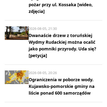
pożar przy ul. Kossaka [wideo,
zdjęcia]
2026-08-05, 21:30
Dwanaście drzew z toruńskiej
Wydmy Rudackiej można ocalić
jako pomniki przyrody. Uda się?
[petycja]
2026-08-05, 20:26
Ograniczenia w poborze wody.
Kujawsko-pomorskie gminy na
liście ponad 600 samorządów