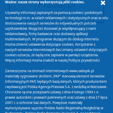
Ważne: nasze strony wykorzystują pliki cookies.
Używamy informacji zapisanych za pomocą cookies i podobnych
technologii m.in. w celach reklamowych i statystycznych oraz w celu
dostosowania naszych serwisów do indywidualnych potrzeb
użytkowników. Mogą też stosować je współpracujący z nami
reklamodawcy, firmy badawcze oraz dostawcy aplikacji
multimedialnych. W programie służącym do obsługi internetu
można zmienić ustawienia dotyczące cookies. Korzystanie z
Polityka Prywatności
naszych serwisów internetowych bez zmiany ustawień dotyczących
Zasady korzystania z Serwisu
cookies oznacza, że będą one zapisane w pamięci urządzenia.
Więcej informacji można znaleźć w naszej
Polityce prywatności
Organizacje Pożytku Publicznego
Cyfryzacja DAB+
Zamieszczone na stronach internetowych www.radiopik.pl
materiały sygnowane skrótem „PAP” stanowią element Serwisów
Polityka ochrony danych osobowych
Informacyjnych PAP, będących bazą danych, których producentem
Abonament
i wydawcą jest Polska Agencja Prasowa S.A. z siedzibą w Warszawie.
Zamówienia publiczne
Chronione są one przepisami ustawy z dnia 4 lutego 1994 r. o
prawie autorskim i prawach pokrewnych oraz ustawy z dnia 27 lipca
2001 r. o ochronie baz danych. Powyższe materiały
Biuletyn Informacji Publicznej
wykorzystywane są przez Polskie Radio Regionalną Rozgłośnię w