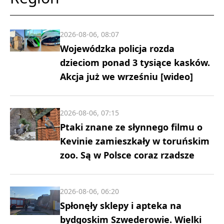
2026-08-06, 08:07
Wojewódzka policja rozda
dzieciom ponad 3 tysiące kasków.
Akcja już we wrześniu [wideo]
2026-08-06, 07:15
Ptaki znane ze słynnego filmu o
Kevinie zamieszkały w toruńskim
zoo. Są w Polsce coraz rzadsze
2026-08-06, 06:20
Spłonęły sklepy i apteka na
bydgoskim Szwederowie. Wielki