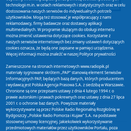
technologii m.in. w celach reklamowych i statystycznych oraz w celu
dostosowania naszych serwisów do indywidualnych potrzeb
użytkowników. Mogą też stosować je współpracujący z nami
reklamodawcy, firmy badawcze oraz dostawcy aplikacji
multimedialnych. W programie służącym do obsługi internetu
można zmienić ustawienia dotyczące cookies. Korzystanie z
Polityka Prywatności
naszych serwisów internetowych bez zmiany ustawień dotyczących
Zasady korzystania z Serwisu
cookies oznacza, że będą one zapisane w pamięci urządzenia.
Więcej informacji można znaleźć w naszej
Polityce prywatności
Organizacje Pożytku Publicznego
Cyfryzacja DAB+
Zamieszczone na stronach internetowych www.radiopik.pl
materiały sygnowane skrótem „PAP” stanowią element Serwisów
Polityka ochrony danych osobowych
Informacyjnych PAP, będących bazą danych, których producentem
Abonament
i wydawcą jest Polska Agencja Prasowa S.A. z siedzibą w Warszawie.
Zamówienia publiczne
Chronione są one przepisami ustawy z dnia 4 lutego 1994 r. o
prawie autorskim i prawach pokrewnych oraz ustawy z dnia 27 lipca
2001 r. o ochronie baz danych. Powyższe materiały
Biuletyn Informacji Publicznej
wykorzystywane są przez Polskie Radio Regionalną Rozgłośnię w
Bydgoszczy „Polskie Radio Pomorza i Kujaw” S.A. na podstawie
stosownej umowy licencyjnej. Jakiekolwiek wykorzystywanie
przedmiotowych materiałów przez użytkowników Portalu, poza