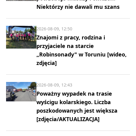
Niektórzy nie dawali mu szans
2026-08-09, 12:50
Znajomi z pracy, rodzina i
przyjaciele na starcie
„Robinsonady" w Toruniu [wideo,
zdjęcia]
2026-08-09, 12:43
Poważny wypadek na trasie
wyścigu kolarskiego. Liczba
poszkodowanych jest większa
[zdjęcia/AKTUALIZACJA]