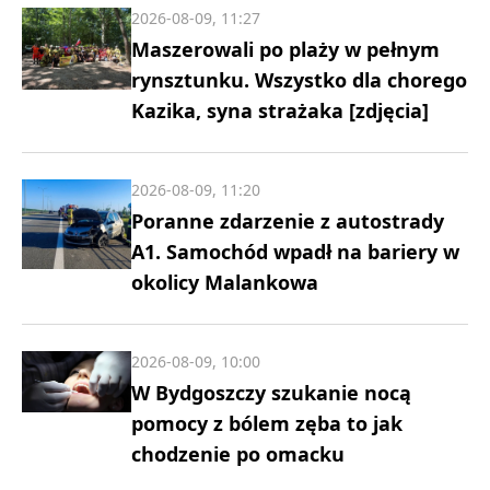
2026-08-09, 11:27
Maszerowali po plaży w pełnym
rynsztunku. Wszystko dla chorego
Kazika, syna strażaka [zdjęcia]
2026-08-09, 11:20
Poranne zdarzenie z autostrady
A1. Samochód wpadł na bariery w
okolicy Malankowa
2026-08-09, 10:00
W Bydgoszczy szukanie nocą
pomocy z bólem zęba to jak
chodzenie po omacku