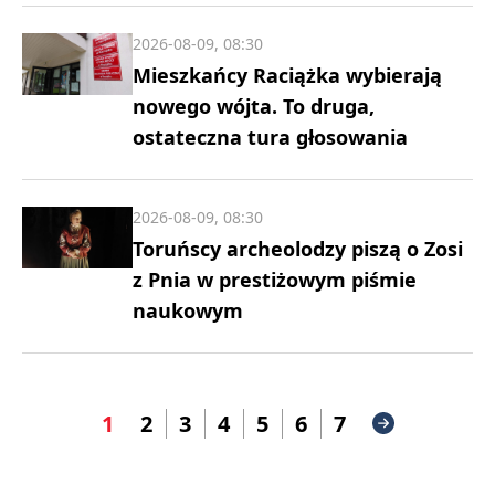
2026-08-09, 08:30
Mieszkańcy Raciążka wybierają
nowego wójta. To druga,
ostateczna tura głosowania
2026-08-09, 08:30
Toruńscy archeolodzy piszą o Zosi
z Pnia w prestiżowym piśmie
naukowym
1
2
3
4
5
6
7