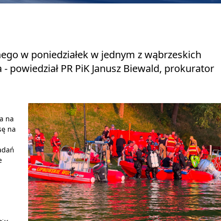
onego w poniedziałek w jednym z wąbrzeskich
 - powiedział PR PiK Janusz Biewald, prokurator
sa na
sę na
adań
e