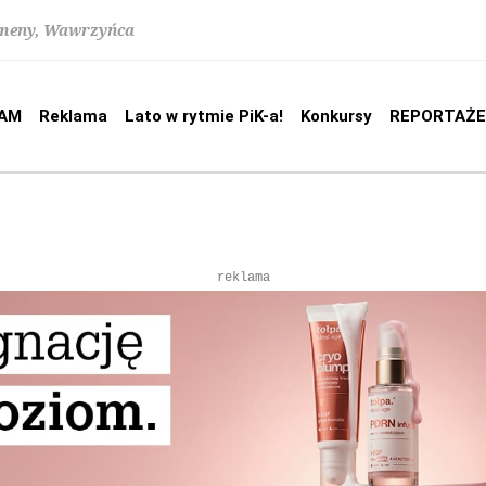
lomeny, Wawrzyńca
AM
Reklama
Lato w rytmie PiK-a!
Konkursy
REPORTAŻE
reklama