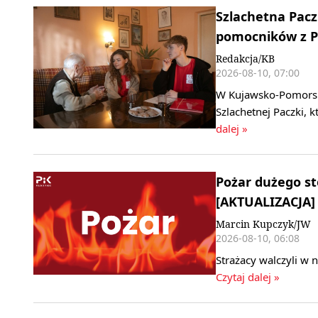
Szlachetna Paczk
pomocników z P
Redakcja/KB
2026-08-10, 07:00
W Kujawsko-Pomorski
Szlachetnej Paczki, 
dalej »
Pożar dużego st
[AKTUALIZACJA]
Marcin Kupczyk/JW
2026-08-10, 06:08
Strażacy walczyli w
Czytaj dalej »