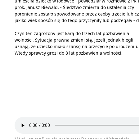
umieściła dziecko w lodówce - powiedział w rozmowie z PR 
prok. Janusz Biewald. - Śledztwo zmierza do ustalenia czy
poronienie zostało spowodowane przez osoby trzecie lub c
jakikolwiek sposób się do tego przyczyniły lub podżegały - d
Czyn ten zagrożony jest karą do trzech lat pozbawienia
wolności. Sytuacja prawna zmieni się, jeżeli jednak biegli
uznają, że dziecko miało szansę na przeżycie po urodzeniu.
Wtedy sprawcy grozi do 8 lat pozbawienia wolności.