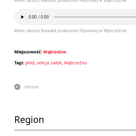
Mówi Janusz Biewald, prokurator Rejonowy w Wąbrzeźnie
Mówi Janusz Biewald, prokurator Rejonowy w Wąbrzeźnie
Miejscowość:
Wąbrzeźno
Tagi:
płód
,
sekcja zwłok
,
Wąbrzeźno
starsze
Region