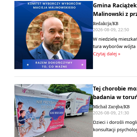
Gmina Raciążek 
Malinowski z p
Redakcja/KB
2026-08-09, 22:50
W niedzielę mieszka
tura wyborów wójta n
Czytaj dalej »
Tej chorobie mo
badania w toru
Michał Zaręba/KB
2026-08-09, 21:30
Dzieci i dorośli mog
konsultacji psychol