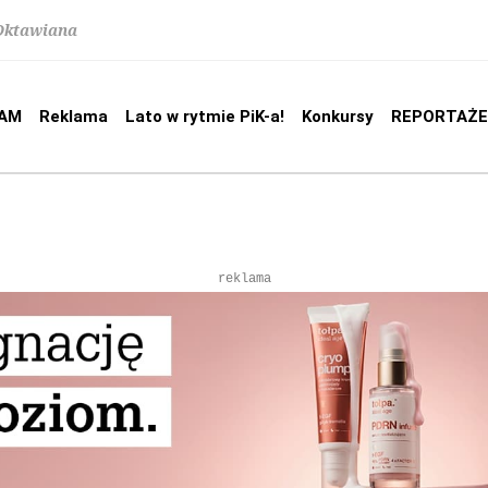
 Oktawiana
AM
Reklama
Lato w rytmie PiK-a!
Konkursy
REPORTAŻE
reklama