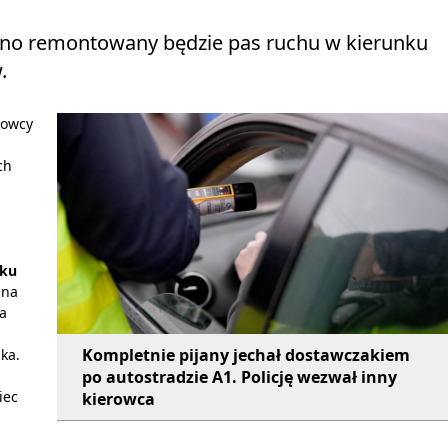
rzno remontowany będzie pas ruchu w kierunku
.
rowcy
ch
nku
 na
a
Kompletnie pijany jechał dostawczakiem
ka.
po autostradzie A1. Policję wezwał inny
iec
kierowca