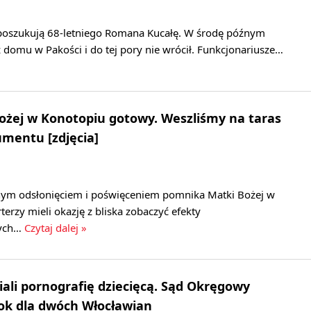
u poszukują 68-letniego Romana Kucałę. W środę późnym
domu w Pakości i do tej pory nie wrócił. Funkcjonariusze…
ożej w Konotopiu gotowy. Weszliśmy na taras
entu [zdjęcia]
alnym odsłonięciem i poświęceniem pomnika Matki Bożej w
terzy mieli okazję z bliska zobaczyć efekty
nych…
Czytaj dalej »
iali pornografię dziecięcą. Sąd Okręgowy
ok dla dwóch Włocławian