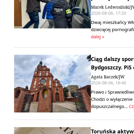
Marek Ledwosiński/
2026-08-06, 17:20
Dwaj mieszkańcy Wło
dziecięcej pornogra
dalej »
Ciąg dalszy spo
Bydgoszczy. PiS
Agata Raczek/JW
2026-08-06, 16:40
Prawo i Sprawiedliw
Chodzi o wyłączenie
dopuszczalnego…
Cz
Toruńska aktywi