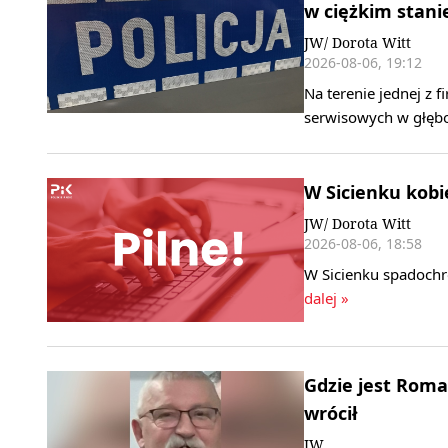
w ciężkim stani
JW/ Dorota Witt
2026-08-06, 19:12
Na terenie jednej z
serwisowych w głębo
W Sicienku kobi
JW/ Dorota Witt
2026-08-06, 18:58
W Sicienku spadochro
dalej »
Gdzie jest Roma
wrócił
JW