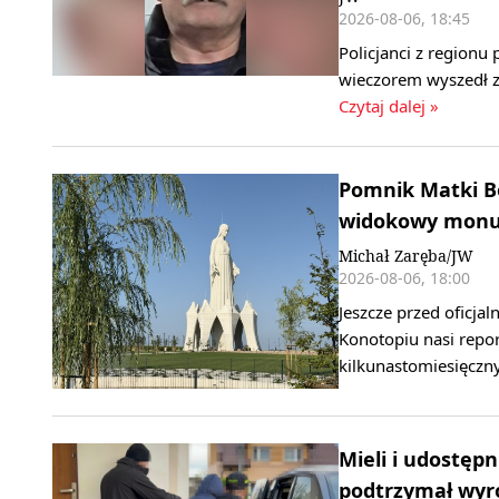
2026-08-06, 18:45
Policjanci z region
wieczorem wyszedł z 
Czytaj dalej »
Pomnik Matki B
widokowy monum
Michał Zaręba/JW
2026-08-06, 18:00
Jeszcze przed oficj
Konotopiu nasi repor
kilkunastomiesięcz
Mieli i udostępn
podtrzymał wyr