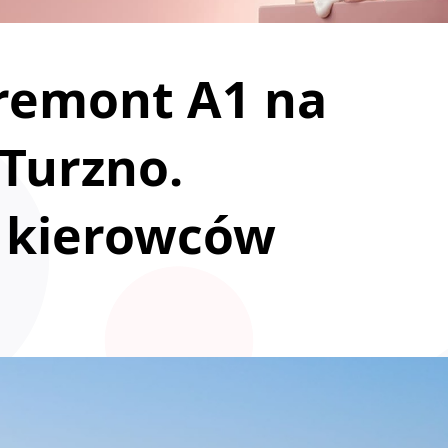
 remont A1 na
Turzno.
a kierowców