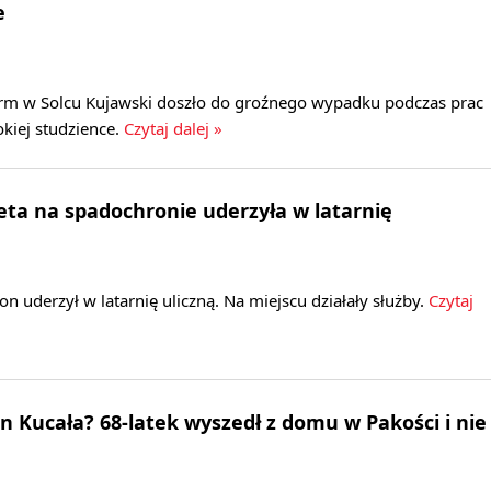
e
 firm w Solcu Kujawski doszło do groźnego wypadku podczas prac
kiej studzience.
Czytaj dalej »
eta na spadochronie uderzyła w latarnię
n uderzył w latarnię uliczną. Na miejscu działały służby.
Czytaj
n Kucała? 68-latek wyszedł z domu w Pakości i nie