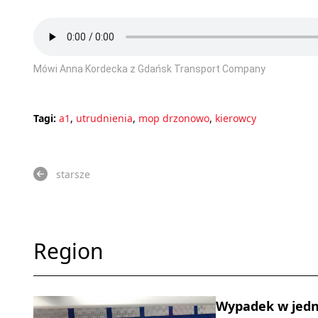
Mówi Anna Kordecka z Gdańsk Transport Company
Tagi:
a1
,
utrudnienia
,
mop drzonowo
,
kierowcy
starsze
Region
Wypadek w jedn