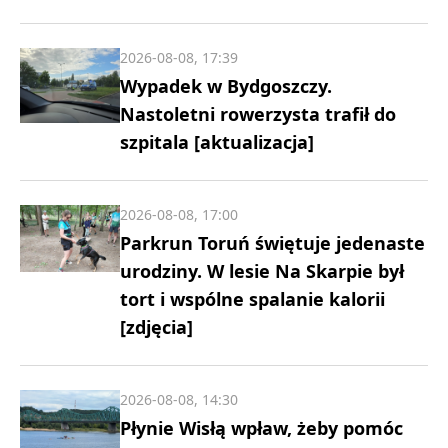
2026-08-08, 17:39
Wypadek w Bydgoszczy.
Nastoletni rowerzysta trafił do
szpitala [aktualizacja]
2026-08-08, 17:00
Parkrun Toruń świętuje jedenaste
urodziny. W lesie Na Skarpie był
tort i wspólne spalanie kalorii
[zdjęcia]
2026-08-08, 14:30
Płynie Wisłą wpław, żeby pomóc