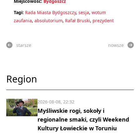
Miejscowość:
Bydgoszcz
Tagi:
Rada Miasta Bydgoszczy
,
sesja
,
wotum
zaufania
,
absolutorium
,
Rafał Bruski
,
prezydent
starsze
nowsze
Region
2026-08-08, 22:32
Myśliwskie rogi, sokoły i
regionalne smaki, czyli Weekend
Kultury Łowieckie w Toruniu