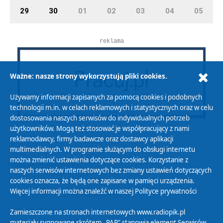
29
30
01
02
03
04
05
reklama
Ważne: nasze strony wykorzystują pliki cookies.
Używamy informacji zapisanych za pomocą cookies i podobnych
technologii m.in. w celach reklamowych i statystycznych oraz w celu
dostosowania naszych serwisów do indywidualnych potrzeb
użytkowników. Mogą też stosować je współpracujący z nami
reklamodawcy, firmy badawcze oraz dostawcy aplikacji
multimedialnych. W programie służącym do obsługi internetu
można zmienić ustawienia dotyczące cookies. Korzystanie z
Polityka Prywatności
naszych serwisów internetowych bez zmiany ustawień dotyczących
Zasady korzystania z Serwisu
cookies oznacza, że będą one zapisane w pamięci urządzenia.
Więcej informacji można znaleźć w naszej
Polityce prywatności
Organizacje Pożytku Publicznego
Cyfryzacja DAB+
Zamieszczone na stronach internetowych www.radiopik.pl
materiały sygnowane skrótem „PAP” stanowią element Serwisów