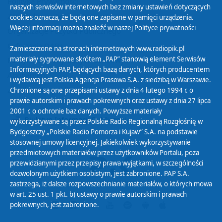
Polityka Prywatności
naszych serwisów internetowych bez zmiany ustawień dotyczących
Zasady korzystania z Serwisu
cookies oznacza, że będą one zapisane w pamięci urządzenia.
Więcej informacji można znaleźć w naszej
Polityce prywatności
Organizacje Pożytku Publicznego
Cyfryzacja DAB+
Zamieszczone na stronach internetowych www.radiopik.pl
materiały sygnowane skrótem „PAP” stanowią element Serwisów
Polityka ochrony danych osobowych
Informacyjnych PAP, będących bazą danych, których producentem
Abonament
i wydawcą jest Polska Agencja Prasowa S.A. z siedzibą w Warszawie.
Zamówienia publiczne
Chronione są one przepisami ustawy z dnia 4 lutego 1994 r. o
prawie autorskim i prawach pokrewnych oraz ustawy z dnia 27 lipca
2001 r. o ochronie baz danych. Powyższe materiały
Biuletyn Informacji Publicznej
wykorzystywane są przez Polskie Radio Regionalną Rozgłośnię w
Bydgoszczy „Polskie Radio Pomorza i Kujaw” S.A. na podstawie
stosownej umowy licencyjnej. Jakiekolwiek wykorzystywanie
przedmiotowych materiałów przez użytkowników Portalu, poza
przewidzianymi przez przepisy prawa wyjątkami, w szczególności
dozwolonym użytkiem osobistym, jest zabronione. PAP S.A.
zastrzega, iż dalsze rozpowszechnianie materiałów, o których mowa
w art. 25 ust. 1 pkt. b) ustawy o prawie autorskim i prawach
pokrewnych, jest zabronione.