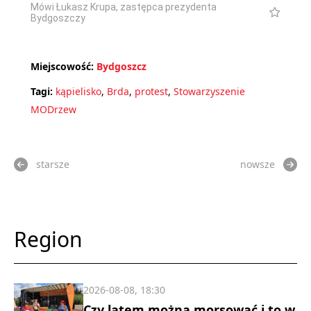
Mówi Łukasz Krupa, zastępca prezydenta
Bydgoszczy
Miejscowość:
Bydgoszcz
Tagi:
kąpielisko
,
Brda
,
protest
,
Stowarzyszenie
MODrzew
starsze
nowsze
Region
2026-08-08, 18:30
Czy latem można morsować i to w