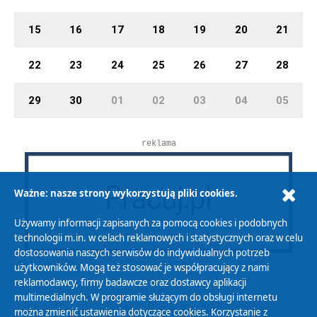
15
16
17
18
19
20
21
22
23
24
25
26
27
28
29
30
01
02
03
04
05
reklama
Ważne: nasze strony wykorzystują pliki cookies.
Używamy informacji zapisanych za pomocą cookies i podobnych
technologii m.in. w celach reklamowych i statystycznych oraz w celu
dostosowania naszych serwisów do indywidualnych potrzeb
użytkowników. Mogą też stosować je współpracujący z nami
reklamodawcy, firmy badawcze oraz dostawcy aplikacji
multimedialnych. W programie służącym do obsługi internetu
można zmienić ustawienia dotyczące cookies. Korzystanie z