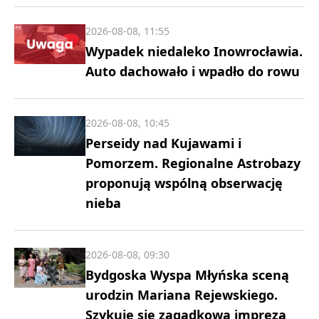
2026-08-08, 11:55
Wypadek niedaleko Inowrocławia.
Auto dachowało i wpadło do rowu
2026-08-08, 10:45
Perseidy nad Kujawami i
Pomorzem. Regionalne Astrobazy
proponują wspólną obserwację
nieba
2026-08-08, 09:30
Bydgoska Wyspa Młyńska sceną
urodzin Mariana Rejewskiego.
Szykuje się zagadkowa impreza