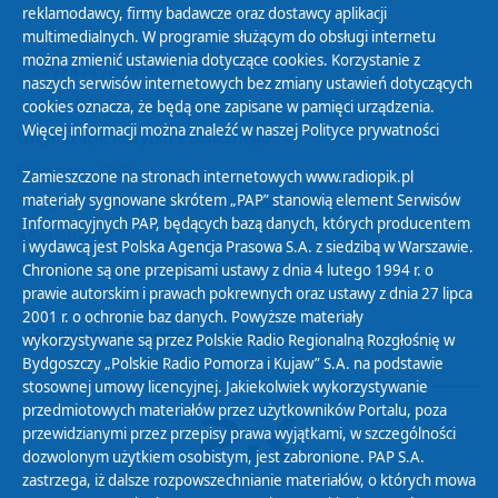
reklamodawcy, firmy badawcze oraz dostawcy aplikacji
multimedialnych. W programie służącym do obsługi internetu
można zmienić ustawienia dotyczące cookies. Korzystanie z
Polityka Prywatności
naszych serwisów internetowych bez zmiany ustawień dotyczących
Zasady korzystania z Serwisu
cookies oznacza, że będą one zapisane w pamięci urządzenia.
Więcej informacji można znaleźć w naszej
Polityce prywatności
Organizacje Pożytku Publicznego
Cyfryzacja DAB+
Zamieszczone na stronach internetowych www.radiopik.pl
materiały sygnowane skrótem „PAP” stanowią element Serwisów
Polityka ochrony danych osobowych
Informacyjnych PAP, będących bazą danych, których producentem
Abonament
i wydawcą jest Polska Agencja Prasowa S.A. z siedzibą w Warszawie.
Zamówienia publiczne
Chronione są one przepisami ustawy z dnia 4 lutego 1994 r. o
prawie autorskim i prawach pokrewnych oraz ustawy z dnia 27 lipca
2001 r. o ochronie baz danych. Powyższe materiały
Biuletyn Informacji Publicznej
wykorzystywane są przez Polskie Radio Regionalną Rozgłośnię w
Bydgoszczy „Polskie Radio Pomorza i Kujaw” S.A. na podstawie
stosownej umowy licencyjnej. Jakiekolwiek wykorzystywanie
przedmiotowych materiałów przez użytkowników Portalu, poza
przewidzianymi przez przepisy prawa wyjątkami, w szczególności
dozwolonym użytkiem osobistym, jest zabronione. PAP S.A.
zastrzega, iż dalsze rozpowszechnianie materiałów, o których mowa