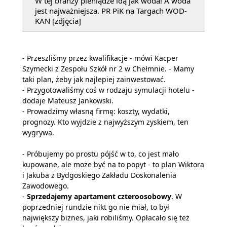
W tej branży pieniądze idą jak woda! A woda
jest najważniejsza. PR PiK na Targach WOD-
KAN [zdjęcia]
- Przeszliśmy przez kwalifikacje - mówi Kacper
Szymecki z Zespołu Szkół nr 2 w Chełmnie. - Mamy
taki plan, żeby jak najlepiej zainwestować.
- Przygotowaliśmy coś w rodzaju symulacji hotelu -
dodaje Mateusz Jankowski.
- Prowadzimy własną firmę: koszty, wydatki,
prognozy. Kto wyjdzie z najwyższym zyskiem, ten
wygrywa.
- Próbujemy po prostu pójść w to, co jest mało
kupowane, ale może być na to popyt - to plan Wiktora
i Jakuba z Bydgoskiego Zakładu Doskonalenia
Zawodowego.
-
Sprzedajemy apartament czteroosobowy
. W
poprzedniej rundzie nikt go nie miał, to był
największy biznes, jaki robiliśmy. Opłacało się też