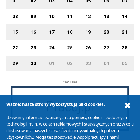
01
02
03
04
05
06
07
08
09
10
11
12
13
14
15
16
17
18
19
20
21
22
23
24
25
26
27
28
29
30
01
02
03
04
05
reklama
Ważne: nasze strony wykorzystują pliki cookies.
Używamy informacji zapisanych za pomocą cookies i podobnych
technologii m.in. w celach reklamowych i statystycznych oraz w celu
dostosowania naszych serwisów do indywidualnych potrzeb
użytkowników. Mogą też stosować je współpracujący z nami