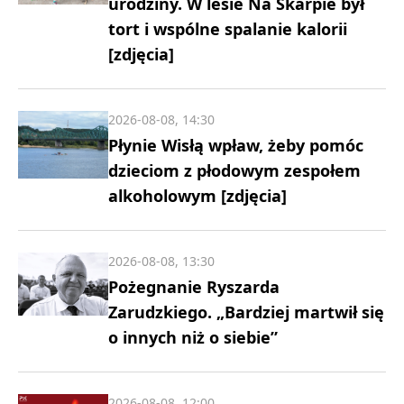
urodziny. W lesie Na Skarpie był
tort i wspólne spalanie kalorii
[zdjęcia]
2026-08-08, 14:30
Płynie Wisłą wpław, żeby pomóc
dzieciom z płodowym zespołem
alkoholowym [zdjęcia]
2026-08-08, 13:30
Pożegnanie Ryszarda
Zarudzkiego. „Bardziej martwił się
o innych niż o siebie”
2026-08-08, 12:00