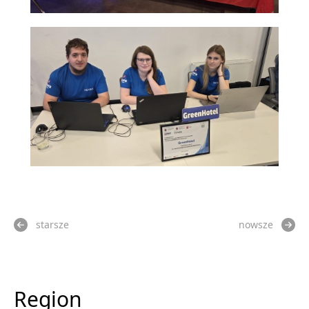
starsze
nowsze
Region