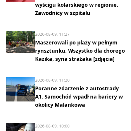
wyścigu kolarskiego w regionie.
Zawodnicy w szpitalu
2026-08-09, 11:27
Maszerowali po plaży w pełnym
rynsztunku. Wszystko dla chorego
Kazika, syna strażaka [zdjęcia]
2026-08-09, 11:20
Poranne zdarzenie z autostrady
A1. Samochód wpadł na bariery w
okolicy Malankowa
2026-08-09, 10:00