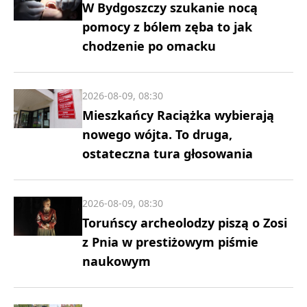
W Bydgoszczy szukanie nocą
pomocy z bólem zęba to jak
chodzenie po omacku
2026-08-09, 08:30
Mieszkańcy Raciążka wybierają
nowego wójta. To druga,
ostateczna tura głosowania
2026-08-09, 08:30
Toruńscy archeolodzy piszą o Zosi
z Pnia w prestiżowym piśmie
naukowym