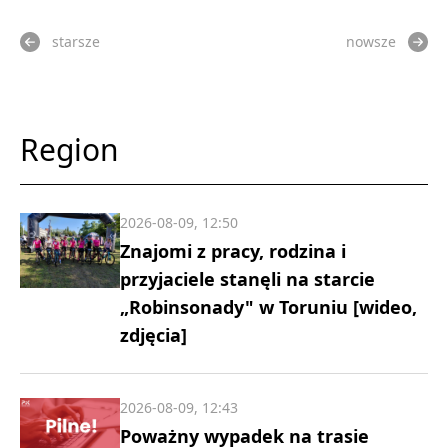
starsze
nowsze
Region
2026-08-09, 12:50
Znajomi z pracy, rodzina i
przyjaciele stanęli na starcie
„Robinsonady" w Toruniu [wideo,
zdjęcia]
2026-08-09, 12:43
Poważny wypadek na trasie