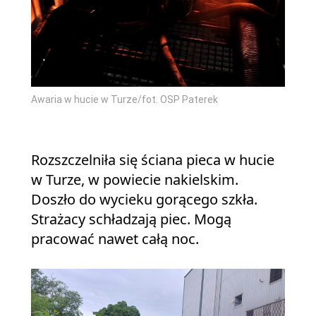
Awaria w hucie w Turze/fot. OSP Paterek
Rozszczelniła się ściana pieca w hucie
w Turze, w powiecie nakielskim.
Doszło do wycieku gorącego szkła.
Strażacy schładzają piec. Mogą
pracować nawet całą noc.