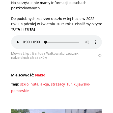
Na szczęście nie mamy informacji o osobach
poszkodowanych.
Do podobnych zdarzeń doszło w tej hucie w 2022
roku, a później w kwietniu 2025 roku. Pisaliśmy o tym:
TUTAJ
i
TUTAJ
Mówi st. kpt. Bartosz Walkowiak, rzecznik
nakielskich strażaków
Miejscowość:
Nakło
Tagi:
szkło
,
huta
,
akcja
,
strażacy
,
Tur
,
kujawsko-
pomorskie