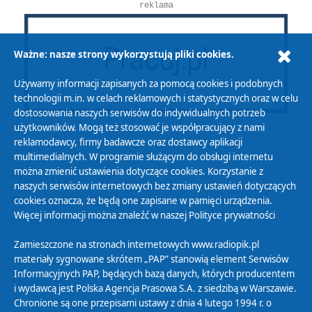
reklama
Ważne: nasze strony wykorzystują pliki cookies.
Używamy informacji zapisanych za pomocą cookies i podobnych
technologii m.in. w celach reklamowych i statystycznych oraz w celu
dostosowania naszych serwisów do indywidualnych potrzeb
użytkowników. Mogą też stosować je współpracujący z nami
reklamodawcy, firmy badawcze oraz dostawcy aplikacji
multimedialnych. W programie służącym do obsługi internetu
można zmienić ustawienia dotyczące cookies. Korzystanie z
Polityka Prywatności
naszych serwisów internetowych bez zmiany ustawień dotyczących
Zasady korzystania z Serwisu
cookies oznacza, że będą one zapisane w pamięci urządzenia.
Więcej informacji można znaleźć w naszej
Polityce prywatności
Organizacje Pożytku Publicznego
Cyfryzacja DAB+
Zamieszczone na stronach internetowych www.radiopik.pl
materiały sygnowane skrótem „PAP” stanowią element Serwisów
Polityka ochrony danych osobowych
Informacyjnych PAP, będących bazą danych, których producentem
Abonament
i wydawcą jest Polska Agencja Prasowa S.A. z siedzibą w Warszawie.
Zamówienia publiczne
Chronione są one przepisami ustawy z dnia 4 lutego 1994 r. o