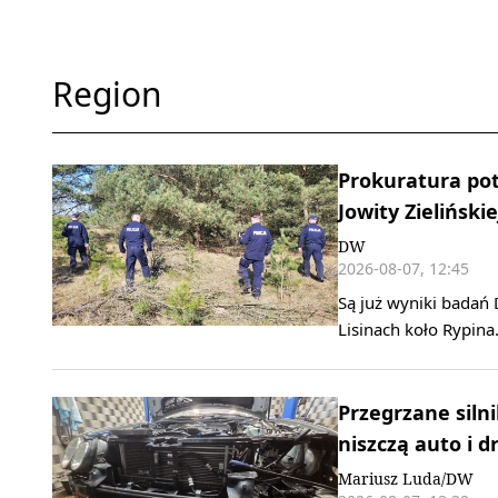
Region
Prokuratura pot
Jowity Zielińskie
DW
2026-08-07, 12:45
Są już wyniki badań 
Lisinach koło Rypina
Przegrzane silni
niszczą auto i d
Mariusz Luda/DW