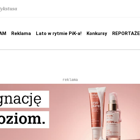
Sykstusa
AM
Reklama
Lato w rytmie PiK-a!
Konkursy
REPORTAŻE
reklama