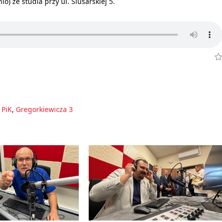
) ze studia przy ul. Ślusarskiej 5.
 PiK
,
Gregorkiewicza 3