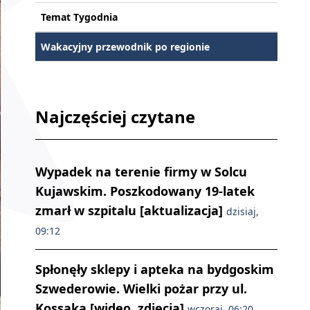
Temat Tygodnia
Wakacyjny przewodnik po regionie
Najczęściej czytane
Wypadek na terenie firmy w Solcu
Kujawskim. Poszkodowany 19-latek
zmarł w szpitalu [aktualizacja]
dzisiaj,
09:12
Spłonęły sklepy i apteka na bydgoskim
Szwederowie. Wielki pożar przy ul.
Kossaka [wideo, zdjęcia]
wczoraj, 06:20