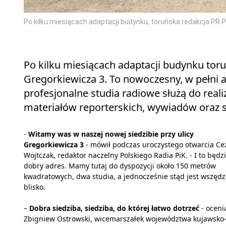
Po kilku miesiącach adaptacji budynku, toruńska redakcja PR PiK
Po kilku miesiącach adaptacji budynku toruń
Gregorkiewicza 3. To nowoczesny, w pełni 
profesjonalne studia radiowe służą do rea
materiałów reporterskich, wywiadów oraz s
-
Witamy was w naszej nowej siedzibie przy ulicy
Gregorkiewicza 3
- mówił podczas uroczystego otwarcia Ce
Wojtczak, redaktor naczelny Polskiego Radia PiK. - I to będz
dobry adres. Mamy tutaj do dyspozycji około 150 metrów
kwadratowych, dwa studia, a jednocześnie stąd jest wszędz
blisko.
–
Dobra siedziba, siedziba, do której łatwo dotrzeć
- oceni
Zbigniew Ostrowski, wicemarszałek województwa kujawsko