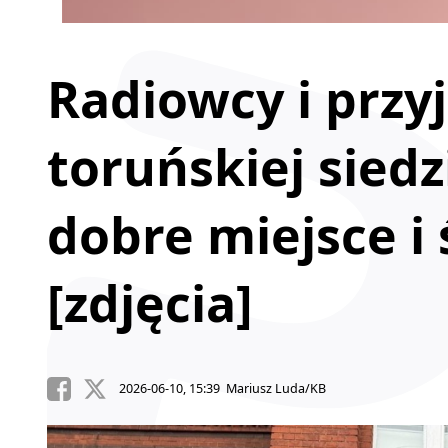
Radiowcy i przy
toruńskiej sied
dobre miejsce i
[zdjęcia]
2026-06-10, 15:39 Mariusz Luda/KB