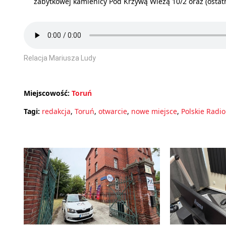
zabytkowej kamienicy Pod Krzywą Wieżą 10/2 oraz (ostatnio
Relacja Mariusza Ludy
Miejscowość:
Toruń
Tagi:
redakcja
,
Toruń
,
otwarcie
,
nowe miejsce
,
Polskie Radio