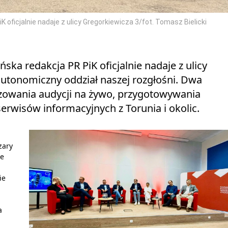
 oficjalnie nadaje z ulicy Gregorkiewicza 3/fot. Tomasz Bielicki
ska redakcja PR PiK oficjalnie nadaje z ulicy
autonomiczny oddział naszej rozgłośni. Dwa
lizowania audycji na żywo, przygotowywania
erwisów informacyjnych z Torunia i okolic.
zary
ie
ie
a
-