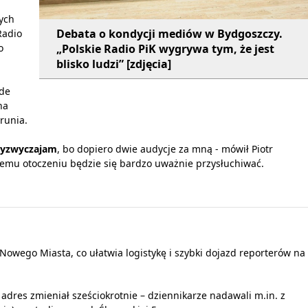
ych
Debata o kondycji mediów w Bydgoszczy.
Radio
„Polskie Radio PiK wygrywa tym, że jest
o
blisko ludzi” [zdjęcia]
ede
na
runia.
rzyzwyczajam
, bo dopiero dwie audycje za mną - mówił Piotr
owemu otoczeniu będzie się bardzo uważnie przysłuchiwać.
Nowego Miasta, co ułatwia logistykę i szybki dojazd reporterów na
t adres zmieniał sześciokrotnie – dziennikarze nadawali m.in. z