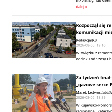
też zakazy. Tak sam
dalej »
Rozpoczął się r
komunikacji mie
Redakcja/KB
2026-08-05, 19:10
W związku z remonte
odcinku od Szosy Che
Za tydzień finał
„gazowe serce P
Marek Ledwosiński/P
2026-08-05, 18:39
W Kujawsko-Pomorskie
regionalnej, Katarzy