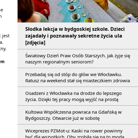
ne
n
Słodka lekcja w bydgoskiej szkole. Dzieci
zajadały i poznawały sekretne życia ula
 jest
a.
[zdjęcia]
tny.
Światowy Dzień Praw Osób Starszych. Jak żyje się
ym
naszym regionalnym seniorom?
Przebadaj się od stóp do głów we Włocławku.
Ratusz na weekend stał się miasteczkiem zdrowia
Osadzeni z Włocławka na drodze do lepszego
życia. Dzięki tej pracy mogą wyjść na prostą
Kultowa Współczesna powraca na Gdańską w
Bydgoszczy. Otwarcie już w sobotę
Wiceprezes PZMot-u: Kaski na rower powinny
być dla wszystkich. Oby zrobiła się na to moda