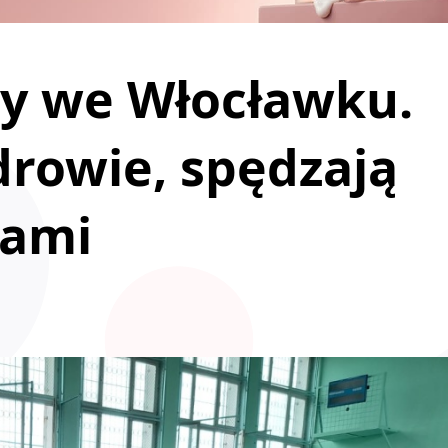
zy we Włocławku.
drowie, spędzają
kami