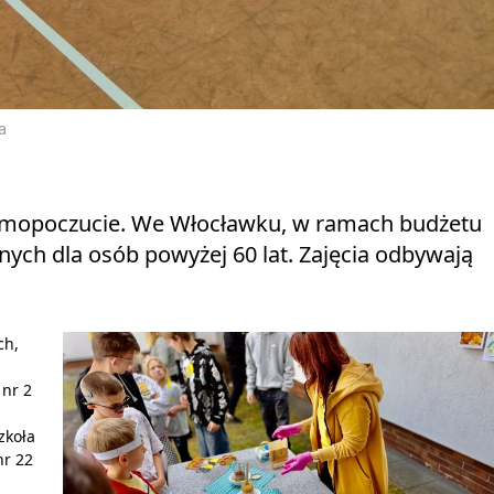
a
samopoczucie. We Włocławku, w ramach budżetu
nych dla osób powyżej 60 lat. Zajęcia odbywają
ch,
 nr 2
zkoła
nr 22