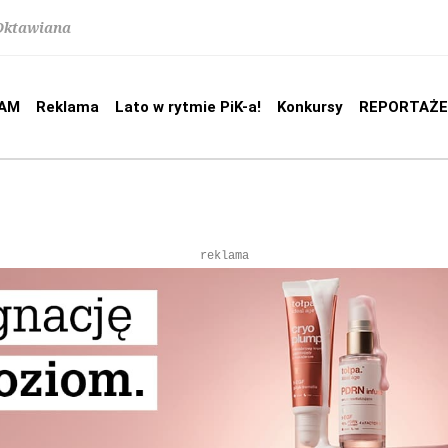
 Oktawiana
AM
Reklama
Lato w rytmie PiK-a!
Konkursy
REPORTAŻE
reklama