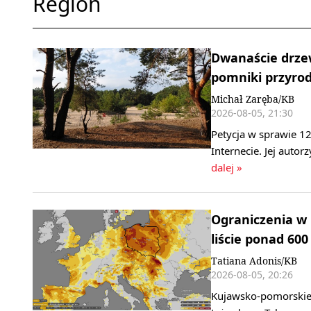
Region
Dwanaście drzew
pomniki przyrody
Michał Zaręba/KB
2026-08-05, 21:30
Petycja w sprawie 1
Internecie. Jej autor
dalej »
Ograniczenia w
liście ponad 60
Tatiana Adonis/KB
2026-08-05, 20:26
Kujawsko-pomorskie 