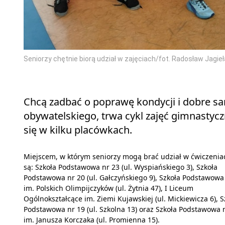
Seniorzy chętnie biorą udział w zajęciach/fot. Radosław Jagieł
Chcą zadbać o poprawę kondycji i dobre 
obywatelskiego, trwa cykl zajęć gimnastycz
się w kilku placówkach.
Miejscem, w którym seniorzy mogą brać udział w ćwiczenia
są: Szkoła Podstawowa nr 23 (ul. Wyspiańskiego 3), Szkoła
Podstawowa nr 20 (ul. Gałczyńskiego 9), Szkoła Podstawowa
im. Polskich Olimpijczyków (ul. Żytnia 47), I Liceum
Ogólnokształcące im. Ziemi Kujawskiej (ul. Mickiewicza 6), S
Podstawowa nr 19 (ul. Szkolna 13) oraz Szkoła Podstawowa 
im. Janusza Korczaka (ul. Promienna 15).