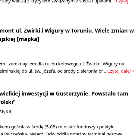
orządy walczą z kryzysem związanym z suszą i upałami…
Czytaj
emont ul. Żwirki i Wigury w Toruniu. Wiele zmian w
jskiej [mapka]
m i zamknięciem dla ruchu kołowego ul. Żwirki i Wigury na
łmińskiej do ul. św. Józefa, od środy 5 sierpnia br…
Czytaj dalej »
 wielkiej inwestycji w Gustorzynie. Powstało tam
olski"
AP/KB
m gościła w środę (5.08) minister funduszy i polityki
na Pełczyńska- Nałęcz. Odwiedziła potężny terminal gazowy…