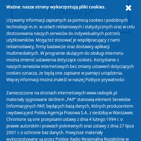
Ważne: nasze strony wykorzystują pliki cookies.
Używamy informacji zapisanych za pomocą cookies i podobnych
technologii m.in. w celach reklamowych i statystycznych oraz w celu
dostosowania naszych serwisów do indywidualnych potrzeb
użytkowników. Mogą też stosować je współpracujący z nami
reklamodawcy, firmy badawcze oraz dostawcy aplikacji
multimedialnych. W programie służącym do obsługi internetu
można zmienić ustawienia dotyczące cookies. Korzystanie z
Polityka Prywatności
naszych serwisów internetowych bez zmiany ustawień dotyczących
Zasady korzystania z Serwisu
cookies oznacza, że będą one zapisane w pamięci urządzenia.
Więcej informacji można znaleźć w naszej
Polityce prywatności
Organizacje Pożytku Publicznego
Cyfryzacja DAB+
Zamieszczone na stronach internetowych www.radiopik.pl
materiały sygnowane skrótem „PAP” stanowią element Serwisów
Polityka ochrony danych osobowych
Informacyjnych PAP, będących bazą danych, których producentem
Abonament
i wydawcą jest Polska Agencja Prasowa S.A. z siedzibą w Warszawie.
Zamówienia publiczne
Chronione są one przepisami ustawy z dnia 4 lutego 1994 r. o
prawie autorskim i prawach pokrewnych oraz ustawy z dnia 27 lipca
2001 r. o ochronie baz danych. Powyższe materiały
Biuletyn Informacji Publicznej
wykorzystywane są przez Polskie Radio Regionalną Rozgłośnię w