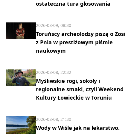
ostateczna tura głosowania
2026-08-09, 08:30
Toruńscy archeolodzy piszą o Zosi
z Pnia w prestiżowym piśmie
naukowym
2026-08-08, 22:32
Myśliwskie rogi, sokoły i
regionalne smaki, czyli Weekend
Kultury Łowieckie w Toruniu
2026-08-08, 21:30
Wody w Wiśle jak na lekarstwo.