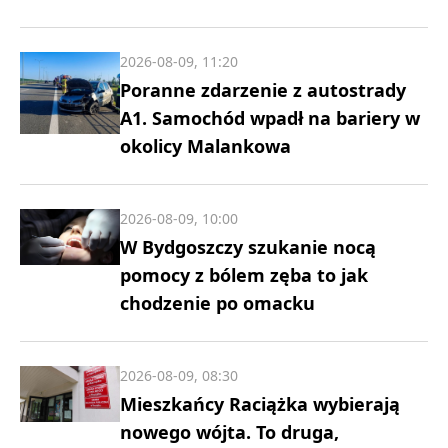
2026-08-09, 11:20
Poranne zdarzenie z autostrady
A1. Samochód wpadł na bariery w
okolicy Malankowa
2026-08-09, 10:00
W Bydgoszczy szukanie nocą
pomocy z bólem zęba to jak
chodzenie po omacku
2026-08-09, 08:30
Mieszkańcy Raciążka wybierają
nowego wójta. To druga,