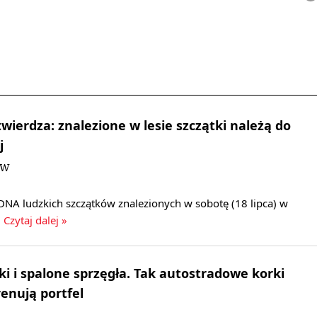
wierdza: znalezione w lesie szczątki należą do
j
DW
DNA ludzkich szczątków znalezionych w sobotę (18 lipca) w
.
Czytaj dalej »
ki i spalone sprzęgła. Tak autostradowe korki
renują portfel