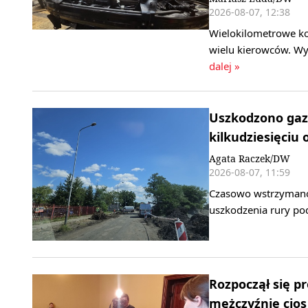
2026-08-07, 12:38
Wielokilometrowe ko
wielu kierowców. Wy
dalej »
Uszkodzono gaz
kilkudziesięciu 
Agata Raczek/DW
2026-08-07, 11:59
Czasowo wstrzymano 
uszkodzenia rury po
Rozpoczął się pr
mężczyźnie cio