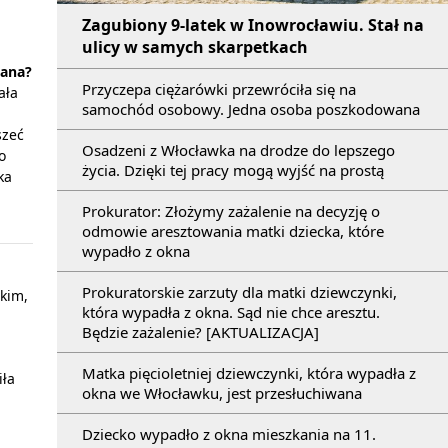
Zagubiony 9-latek w Inowrocławiu. Stał na
ulicy w samych skarpetkach
jana?
Przyczepa ciężarówki przewróciła się na
ała
samochód osobowy. Jedna osoba poszkodowana
szeć
Osadzeni z Włocławka na drodze do lepszego
o
życia. Dzięki tej pracy mogą wyjść na prostą
ka
Prokurator: Złożymy zażalenie na decyzję o
odmowie aresztowania matki dziecka, które
wypadło z okna
Prokuratorskie zarzuty dla matki dziewczynki,
żkim,
która wypadła z okna. Sąd nie chce aresztu.
Będzie zażalenie? [AKTUALIZACJA]
Matka pięcioletniej dziewczynki, która wypadła z
iła
okna we Włocławku, jest przesłuchiwana
Dziecko wypadło z okna mieszkania na 11.