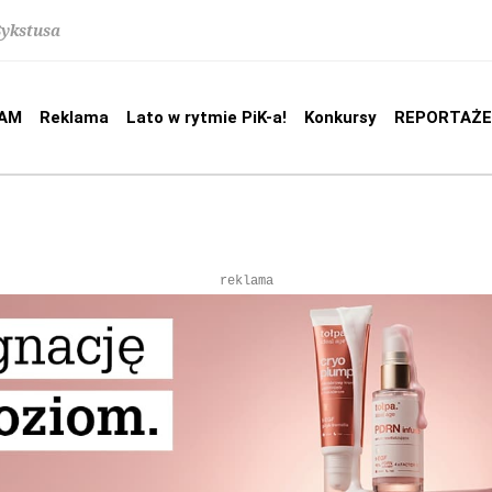
Sykstusa
AM
Reklama
Lato w rytmie PiK-a!
Konkursy
REPORTAŻE
reklama