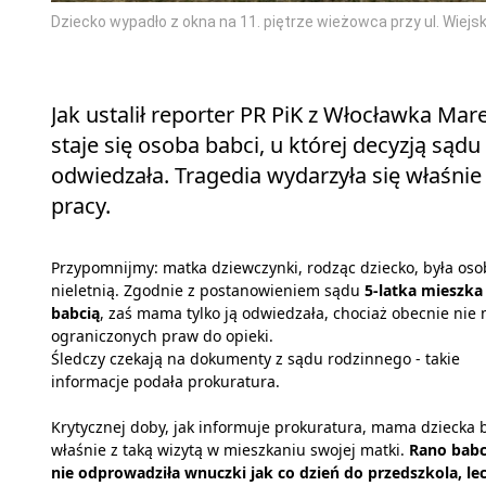
Dziecko wypadło z okna na 11. piętrze wieżowca przy ul. Wiej
Jak ustalił reporter PR PiK z Włocławka Ma
staje się osoba babci, u której decyzją sąd
odwiedzała. Tragedia wydarzyła się właśnie
pracy.
Przypomnijmy: matka dziewczynki, rodząc dziecko, była oso
nieletnią. Zgodnie z postanowieniem sądu
5-latka mieszka
babcią
, zaś mama tylko ją odwiedzała, chociaż obecnie nie
ograniczonych praw do opieki.
Śledczy czekają na dokumenty z sądu rodzinnego - takie
informacje podała prokuratura.
Krytycznej doby, jak informuje prokuratura, mama dziecka 
właśnie z taką wizytą w mieszkaniu swojej matki.
Rano babc
nie odprowadziła wnuczki jak co dzień do przedszkola, le