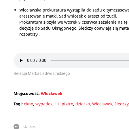
Włocławska prokuratura wystąpiła do sądu o tymczasow
aresztowanie matki. Sąd wniosek o areszt odrzucił.
Prokuratura złożyła we wtorek 9 czerwca zażalenie na tę
decyzję do Sądu Okręgowego. Śledczy obawiają się matac
rozpatrzył.
Relacja Marka Ledwosińskiego
Miejscowość:
Włocławek
Tagi:
okno
,
wypadek
,
11. piętro
,
dziecko
,
Włocławek
,
śledczy
starsze