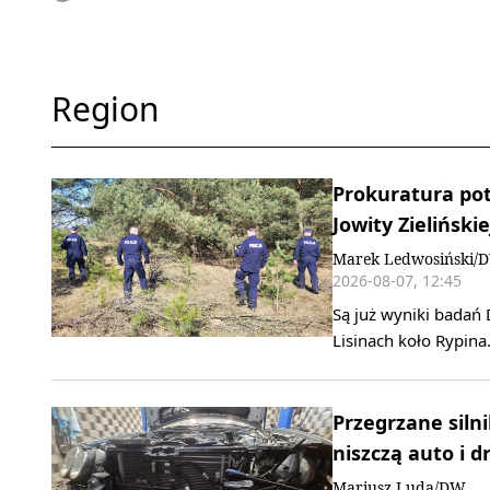
Region
Prokuratura pot
Jowity Zielińskie
Marek Ledwosiński/
2026-08-07, 12:45
Są już wyniki badań 
Lisinach koło Rypina
Przegrzane silni
niszczą auto i d
Mariusz Luda/DW