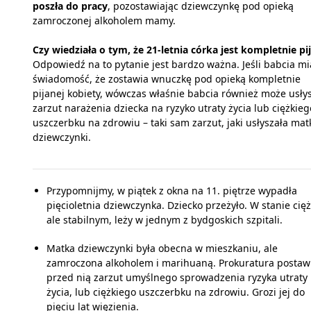
poszła do pracy
, pozostawiając dziewczynkę pod opieką
zamroczonej alkoholem mamy.
Czy wiedziała o tym, że 21-letnia córka jest kompletnie pi
Odpowiedź na to pytanie jest bardzo ważna. Jeśli babcia mi
świadomość, że zostawia wnuczkę pod opieką kompletnie
pijanej kobiety, wówczas właśnie babcia również może usły
zarzut narażenia dziecka na ryzyko utraty życia lub ciężkieg
uszczerbku na zdrowiu – taki sam zarzut, jaki usłyszała mat
dziewczynki.
Przypomnijmy, w piątek z okna na 11. piętrze wypadła
pięcioletnia dziewczynka. Dziecko przeżyło. W stanie cię
ale stabilnym, leży w jednym z bydgoskich szpitali.
Matka dziewczynki była obecna w mieszkaniu, ale
zamroczona alkoholem i marihuaną. Prokuratura postaw
przed nią zarzut umyślnego sprowadzenia ryzyka utraty
życia, lub ciężkiego uszczerbku na zdrowiu. Grozi jej do
pięciu lat więzienia.