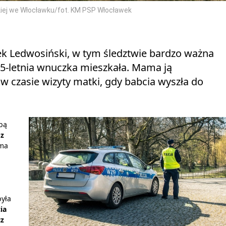
skiej we Włocławku/fot. KM PSP Włocławek
rek Ledwosiński, w tym śledztwie bardzo ważna
u 5-letnia wnuczka mieszkała. Mama ją
 w czasie wizyty matki, gdy babcia wyszła do
bą
 z
 ma
była
ia
cz