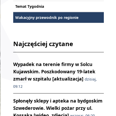
Temat Tygodnia
Wakacyjny przewodnik po regionie
Najczęściej czytane
Wypadek na terenie firmy w Solcu
Kujawskim. Poszkodowany 19-latek
zmarł w szpitalu [aktualizacja]
dzisiaj,
09:12
Spłonęły sklepy i apteka na bydgoskim
Szwederowie. Wielki pożar przy ul.
Kossaka [wideo, zdjęcia]
wczoraj, 06:20