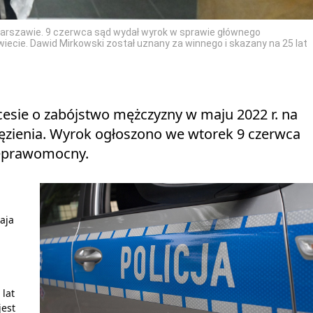
arszawie. 9 czerwca sąd wydał wyrok w sprawie głównego
cie. Dawid Mirkowski został uznany za winnego i skazany na 25 lat
esie o zabójstwo mężczyzny w maju 2022 r. na
ięzienia. Wyrok ogłoszono we wtorek 9 czerwca
ieprawomocny.
aja
lat
jest