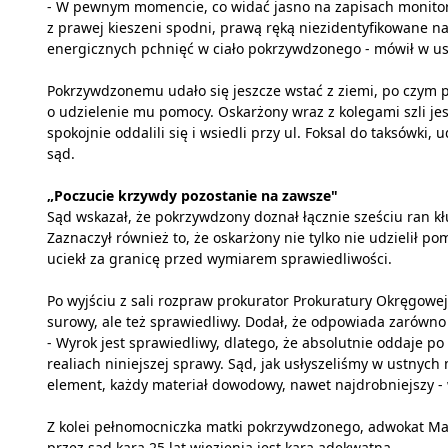
- W pewnym momencie, co widać jasno na zapisach monitor
z prawej kieszeni spodni, prawą ręką niezidentyfikowane na
energicznych pchnięć w ciało pokrzywdzonego - mówił w u
Pokrzywdzonemu udało się jeszcze wstać z ziemi, po czym 
o udzielenie mu pomocy. Oskarżony wraz z kolegami szli je
spokojnie oddalili się i wsiedli przy ul. Foksal do taksówki,
sąd.
„Poczucie krzywdy pozostanie na zawsze"
Sąd wskazał, że pokrzywdzony doznał łącznie sześciu ran kł
Zaznaczył również to, że oskarżony nie tylko nie udzielił p
uciekł za granicę przed wymiarem sprawiedliwości.
Po wyjściu z sali rozpraw prokurator Prokuratury Okręgowej
surowy, ale też sprawiedliwy. Dodał, że odpowiada zarówno
- Wyrok jest sprawiedliwy, dlatego, że absolutnie oddaje po
realiach niniejszej sprawy. Sąd, jak usłyszeliśmy w ustny
element, każdy materiał dowodowy, nawet najdrobniejszy - 
Z kolei pełnomocniczka matki pokrzywdzonego, adwokat Ma
przez sąd kara 25 lat więzienia jest karą adekwatną.