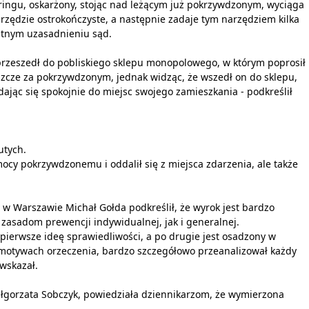
ingu, oskarżony, stojąc nad leżącym już pokrzywdzonym, wyciąga
rzędzie ostrokończyste, a następnie zadaje tym narzędziem kilka
stnym uzasadnieniu sąd.
przeszedł do pobliskiego sklepu monopolowego, w którym poprosił
szcze za pokrzywdzonym, jednak widząc, że wszedł on do sklepu,
 udając się spokojnie do miejsc swojego zamieszkania - podkreślił
utych.
omocy pokrzywdzonemu i oddalił się z miejsca zdarzenia, ale także
 w Warszawie Michał Gołda podkreślił, że wyrok jest bardzo
 zasadom prewencji indywidualnej, jak i generalnej.
 pierwsze ideę sprawiedliwości, a po drugie jest osadzony w
ch motywach orzeczenia, bardzo szczegółowo przeanalizował każdy
wskazał.
łgorzata Sobczyk, powiedziała dziennikarzom, że wymierzona