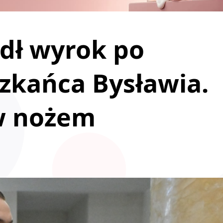
dł wyrok po
zkańca Bysławia.
ów nożem