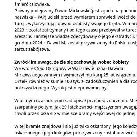
śmierć człowieka.
Główny podejrzany Dawid Mirkowski (jest zgoda na podani
nazwiska – PAP) uciekł przed wymiarem sprawiedliwości do
Turcji, wykorzystując dowód osobisty swojego brata. W mar
2023 r. został zatrzymany i od tego czasu przebywał w ture
areszcie. Tamtejsze władze zdecydowały o jego ekstradycji.
grudniu 2024 r. Dawid M. został przywieziony do Polski i usł
zarzut zabójstwa.
Zwrócił im uwagę, że źle się zachowują wobec kobiety
We wtorek Sąd Okręgowy w Warszawie uznał Dawida
Mirkowskiego winnym i wymierzył mu karę 25 lat więzienia.
Orzekł również w sumie 100 tys. zł zadośćuczynienia dla ro
pokrzywdzonego. Wyrok jest nieprawomocny.
W ustnym uzasadnieniu sąd opisał przebieg zdarzenia. Mi
szarpaniny po tym, jak 29-latek zwrócił mężczyznom uwagę,
chwili przeniosła się w miejsce bramy wejściowej do jednej 
W tej bramie znajdowali się już tylko oskarżony, jego kole
oskarżonego i jego kolegów, pokrzywdzony został przewróc