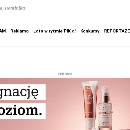
na, Dominika
AM
Reklama
Lato w rytmie PiK-a!
Konkursy
REPORTAŻE
reklama