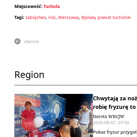
Miejscowość:
Tuchola
Tagi:
zabójstwo
,
nóż
,
Warszawa
,
Bysław
,
powiat tucholski
starsze
Region
Chwytają za noż
robię fryzurę to
Dorota Witt/JW
2026-08-07, 07:50
Pokaz fryzur przygo