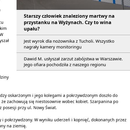
e
Starszy człowiek znaleziony martwy na
przystanku na Wyżynach. Czy to wina
cu
ckim
upału?
 W
yszał
Jest wyrok dla nożownika z Tucholi. Wszystko
nagrały kamery monitoringu
Dawid M. usłyszał zarzut zabójstwa w Warszawie.
Jego ofiara pochodziła z naszego regionu
dziny
ędzy oskarżonym i jego kolegami a pokrzywdzonym doszło do
 że zachowują się niestosownie wobec kobiet. Szarpanina po
z posesji przy ul. Nowy Świat.
dzy i pokrzywdzony. W wyniku uderzeń i kopnięć, dokonanych przez
ony na ziemię.