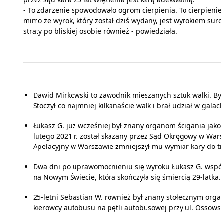
- To zdarzenie spowodowało ogrom cierpienia. To cierpieni
mimo że wyrok, który został dziś wydany, jest wyrokiem sur
straty po bliskiej osobie również - powiedziała.
Dawid Mirkowski to zawodnik mieszanych sztuk walki. By
Stoczył co najmniej kilkanaście walk i brał udział w gala
Łukasz G. już wcześniej był znany organom ścigania jako
lutego 2021 r. został skazany przez Sąd Okręgowy w Warsz
Apelacyjny w Warszawie zmniejszył mu wymiar kary do tr
Dwa dni po uprawomocnieniu się wyroku Łukasz G. wspól
na Nowym Świecie, która skończyła się śmiercią 29-latka.
25-letni Sebastian W. również był znany stołecznym orga
kierowcy autobusu na pętli autobusowej przy ul. Ossow