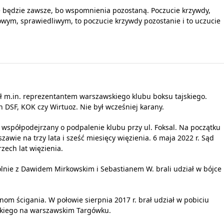
e będzie zawsze, bo wspomnienia pozostaną. Poczucie krzywdy,
owym, sprawiedliwym, to poczucie krzywdy pozostanie i to uczucie
ł m.in. reprezentantem warszawskiego klubu boksu tajskiego.
ch DSF, KOK czy Wirtuoz. Nie był wcześniej karany.
 współpodejrzany o podpalenie klubu przy ul. Foksal. Na początku
awie na trzy lata i sześć miesięcy więzienia. 6 maja 2022 r. Sąd
zech lat więzienia.
nie z Dawidem Mirkowskim i Sebastianem W. brali udział w bójce
nom ścigania. W połowie sierpnia 2017 r. brał udział w pobiciu
skiego na warszawskim Targówku.