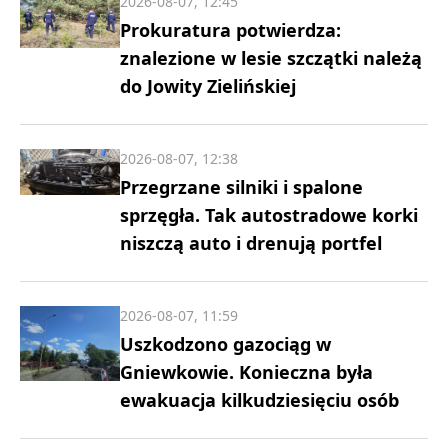
2026-08-07, 12:45
Prokuratura potwierdza:
znalezione w lesie szczątki należą
do Jowity Zielińskiej
2026-08-07, 12:38
Przegrzane silniki i spalone
sprzęgła. Tak autostradowe korki
niszczą auto i drenują portfel
2026-08-07, 11:59
Uszkodzono gazociąg w
Gniewkowie. Konieczna była
ewakuacja kilkudziesięciu osób