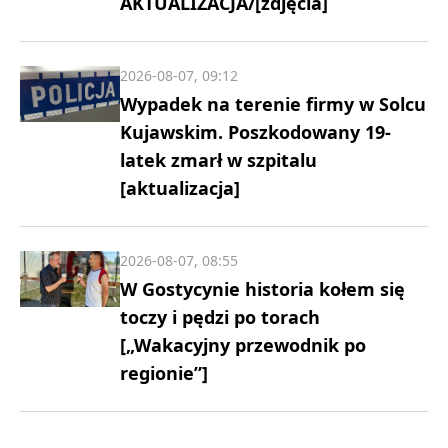
AKTUALIZACJA/[zdjęcia]
2026-08-07, 09:12
Wypadek na terenie firmy w Solcu
Kujawskim. Poszkodowany 19-
latek zmarł w szpitalu
[aktualizacja]
2026-08-07, 08:55
W Gostycynie historia kołem się
toczy i pędzi po torach
[„Wakacyjny przewodnik po
regionie”]