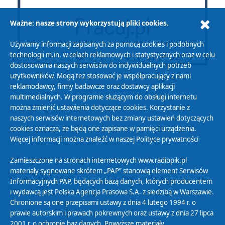
Ważne: nasze strony wykorzystują pliki cookies.
Używamy informacji zapisanych za pomocą cookies i podobnych
technologii m.in. w celach reklamowych i statystycznych oraz w celu
dostosowania naszych serwisów do indywidualnych potrzeb
użytkowników. Mogą też stosować je współpracujący z nami
reklamodawcy, firmy badawcze oraz dostawcy aplikacji
multimedialnych. W programie służącym do obsługi internetu
można zmienić ustawienia dotyczące cookies. Korzystanie z
Polityka Prywatności
naszych serwisów internetowych bez zmiany ustawień dotyczących
Zasady korzystania z Serwisu
cookies oznacza, że będą one zapisane w pamięci urządzenia.
Więcej informacji można znaleźć w naszej
Polityce prywatności
Organizacje Pożytku Publicznego
Cyfryzacja DAB+
Zamieszczone na stronach internetowych www.radiopik.pl
materiały sygnowane skrótem „PAP” stanowią element Serwisów
Polityka ochrony danych osobowych
Informacyjnych PAP, będących bazą danych, których producentem
Abonament
i wydawcą jest Polska Agencja Prasowa S.A. z siedzibą w Warszawie.
Zamówienia publiczne
Chronione są one przepisami ustawy z dnia 4 lutego 1994 r. o
prawie autorskim i prawach pokrewnych oraz ustawy z dnia 27 lipca
2001 r. o ochronie baz danych. Powyższe materiały