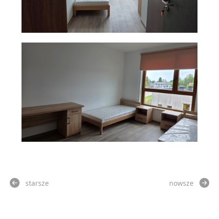
starsze
nowsze