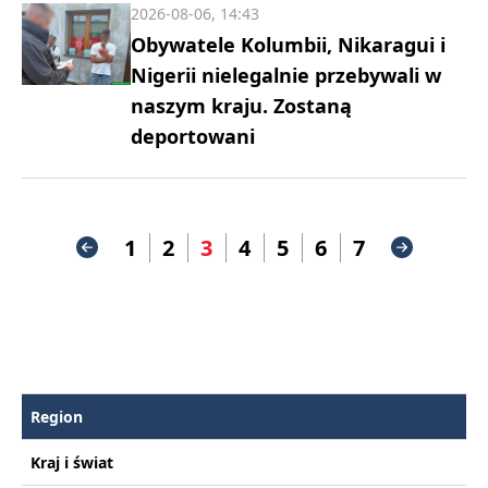
2026-08-06, 14:43
Obywatele Kolumbii, Nikaragui i
Nigerii nielegalnie przebywali w
naszym kraju. Zostaną
deportowani
1
2
3
4
5
6
7
Region
Kraj i świat