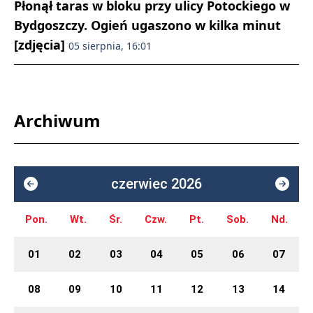
Płonął taras w bloku przy ulicy Potockiego w
Bydgoszczy. Ogień ugaszono w kilka minut
[zdjęcia]
05 sierpnia, 16:01
Archiwum
czerwiec 2026
Pon.
Wt.
Śr.
Czw.
Pt.
Sob.
Nd.
01
02
03
04
05
06
07
08
09
10
11
12
13
14