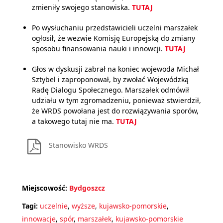
zmieniły swojego stanowiska.
TUTAJ
Po wysłuchaniu przedstawicieli uczelni marszałek
ogłosił, że wezwie Komisję Europejską do zmiany
sposobu finansowania nauki i innowcji.
TUTAJ
Głos w dyskusji zabrał na koniec wojewoda Michał
Sztybel i zaproponował, by zwołać Wojewódzką
Radę Dialogu Społecznego. Marszałek odmówił
udziału w tym zgromadzeniu, ponieważ stwierdził,
że WRDS powołana jest do rozwiązywania sporów,
a takowego tutaj nie ma.
TUTAJ
Stanowisko WRDS
Miejscowość:
Bydgoszcz
Tagi:
uczelnie
,
wyższe
,
kujawsko-pomorskie
,
innowacje
,
spór
,
marszałek
,
kujawsko-pomorskie