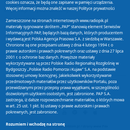
Zasady korzystania z Serwisu
cookies oznacza, że będą one zapisane w pamięci urządzenia.
Więcej informacji można znaleźć w naszej
Polityce prywatności
Organizacje Pożytku Publicznego
Cyfryzacja DAB+
Zamieszczone na stronach internetowych www.radiopik.pl
materiały sygnowane skrótem „PAP” stanowią element Serwisów
Polityka ochrony danych osobowych
Informacyjnych PAP, będących bazą danych, których producentem
Abonament
i wydawcą jest Polska Agencja Prasowa S.A. z siedzibą w Warszawie.
Zamówienia publiczne
Chronione są one przepisami ustawy z dnia 4 lutego 1994 r. o
prawie autorskim i prawach pokrewnych oraz ustawy z dnia 27 lipca
2001 r. o ochronie baz danych. Powyższe materiały
Biuletyn Informacji Publicznej
wykorzystywane są przez Polskie Radio Regionalną Rozgłośnię w
Bydgoszczy „Polskie Radio Pomorza i Kujaw” S.A. na podstawie
stosownej umowy licencyjnej. Jakiekolwiek wykorzystywanie
przedmiotowych materiałów przez użytkowników Portalu, poza
przewidzianymi przez przepisy prawa wyjątkami, w szczególności
dozwolonym użytkiem osobistym, jest zabronione. PAP S.A.
zastrzega, iż dalsze rozpowszechnianie materiałów, o których mowa
w art. 25 ust. 1 pkt. b) ustawy o prawie autorskim i prawach
pokrewnych, jest zabronione.
Rozumiem i wchodzę na stronę
Projekt i realizacja: © 2022
Webtom.pl
/
strony www Piła