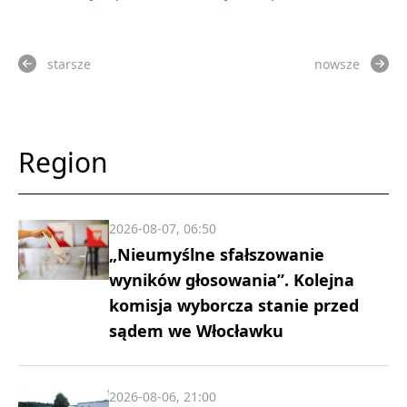
starsze
nowsze
Region
2026-08-07, 06:50
„Nieumyślne sfałszowanie
wyników głosowania”. Kolejna
komisja wyborcza stanie przed
sądem we Włocławku
2026-08-06, 21:00