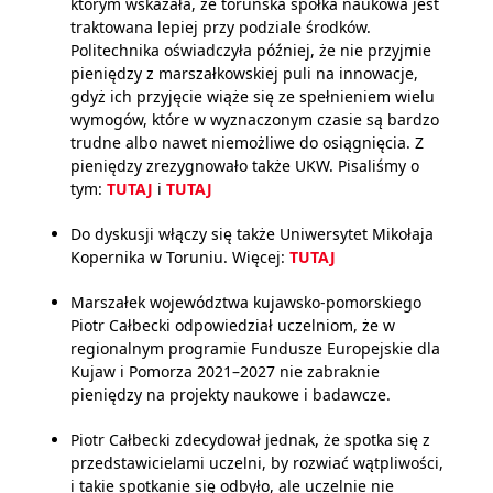
którym wskazała, że toruńska spółka naukowa jest
traktowana lepiej przy podziale środków.
Politechnika oświadczyła później, że nie przyjmie
pieniędzy z marszałkowskiej puli na innowacje,
gdyż ich przyjęcie wiąże się ze spełnieniem wielu
wymogów, które w wyznaczonym czasie są bardzo
trudne albo nawet niemożliwe do osiągnięcia. Z
pieniędzy zrezygnowało także UKW. Pisaliśmy o
tym:
TUTAJ
i
TUTAJ
Do dyskusji włączy się także Uniwersytet Mikołaja
Kopernika w Toruniu. Więcej:
TUTAJ
Marszałek województwa kujawsko-pomorskiego
Piotr Całbecki odpowiedział uczelniom, że w
regionalnym programie Fundusze Europejskie dla
Kujaw i Pomorza 2021–2027 nie zabraknie
pieniędzy na projekty naukowe i badawcze.
Piotr Całbecki zdecydował jednak, że spotka się z
przedstawicielami uczelni, by rozwiać wątpliwości,
i takie spotkanie się odbyło, ale uczelnie nie