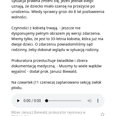
Sytuacja prawna zmieni się, jeżeli jednak biegli
uznają, że dziecko miało szansę na przeżycie po
urodzeniu. Wtedy sprawcy grozi do 8 lat pozbawienia
wolności.
Czynności z kobietą trwają. - Jeszcze nie
dysponujemy pełnym obrazem jej wersji zdarzenia.
Wiemy tylko, że jest to 33-letnia kobieta, która już ma
dwoje dzieci. O zdarzeniu powiadomiliśmy sąd
rodzinny, żeby dokonał wglądu w sytuację rodziny.
Prokuratura przesłuchuje świadków i zbiera
dokumentację medyczną. - Musimy tu wiele wątków
wyjaśnić - dodał prok. Janusz Biewald.
Na czwartek (11 czerwca) zaplanowano sekcję zwłok
płodu.
Mówi Janusz Biewald, prokurator rejonowy w