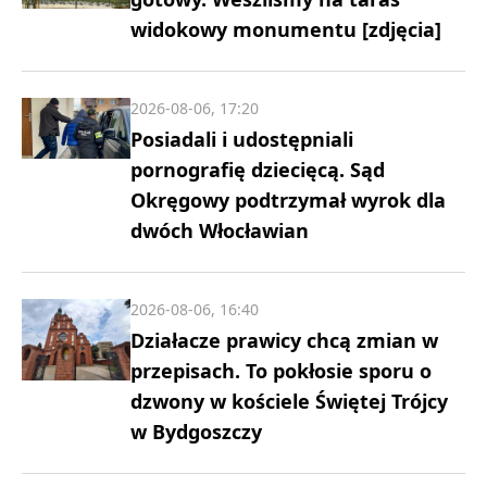
widokowy monumentu [zdjęcia]
2026-08-06, 17:20
Posiadali i udostępniali
pornografię dziecięcą. Sąd
Okręgowy podtrzymał wyrok dla
dwóch Włocławian
2026-08-06, 16:40
Działacze prawicy chcą zmian w
przepisach. To pokłosie sporu o
dzwony w kościele Świętej Trójcy
w Bydgoszczy