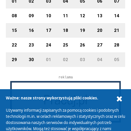
01
02
03
04
05
06
07
08
09
10
11
12
13
14
15
16
17
18
19
20
21
22
23
24
25
26
27
28
29
30
01
02
03
04
05
reklama
Ważne: nasze strony wykorzystują pliki cookies.
Używamy informacji zapisanych za pomocą cookies i podobnych
technologii m.in. w celach reklamowych i statystycznych oraz w celu
dostosowania naszych serwisów do indywidualnych potrzeb
użytkowników. Mogą też stosować je współpracujący z nami