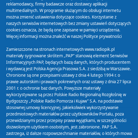
reklamodawcy, firmy badawcze oraz dostawcy aplikacji
multimedialnych. W programie służącym do obsługi internetu
można zmienić ustawienia dotyczące cookies. Korzystanie z
Polityka Prywatności
naszych serwisów internetowych bez zmiany ustawień dotyczących
Zasady korzystania z Serwisu
cookies oznacza, że będą one zapisane w pamięci urządzenia.
Więcej informacji można znaleźć w naszej
Polityce prywatności
Organizacje Pożytku Publicznego
Cyfryzacja DAB+
Zamieszczone na stronach internetowych www.radiopik.pl
materiały sygnowane skrótem „PAP” stanowią element Serwisów
Polityka ochrony danych osobowych
Informacyjnych PAP, będących bazą danych, których producentem
Abonament
i wydawcą jest Polska Agencja Prasowa S.A. z siedzibą w Warszawie.
Zamówienia publiczne
Chronione są one przepisami ustawy z dnia 4 lutego 1994 r. o
prawie autorskim i prawach pokrewnych oraz ustawy z dnia 27 lipca
2001 r. o ochronie baz danych. Powyższe materiały
Biuletyn Informacji Publicznej
wykorzystywane są przez Polskie Radio Regionalną Rozgłośnię w
Bydgoszczy „Polskie Radio Pomorza i Kujaw” S.A. na podstawie
stosownej umowy licencyjnej. Jakiekolwiek wykorzystywanie
przedmiotowych materiałów przez użytkowników Portalu, poza
przewidzianymi przez przepisy prawa wyjątkami, w szczególności
dozwolonym użytkiem osobistym, jest zabronione. PAP S.A.
zastrzega, iż dalsze rozpowszechnianie materiałów, o których mowa