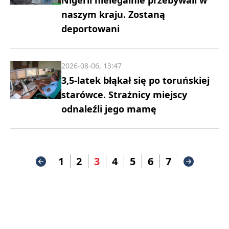
Nigerii nielegalnie przebywali w
naszym kraju. Zostaną
deportowani
2026-08-06, 13:47
3,5-latek błąkał się po toruńskiej
starówce. Strażnicy miejscy
odnaleźli jego mamę
1
2
3
4
5
6
7