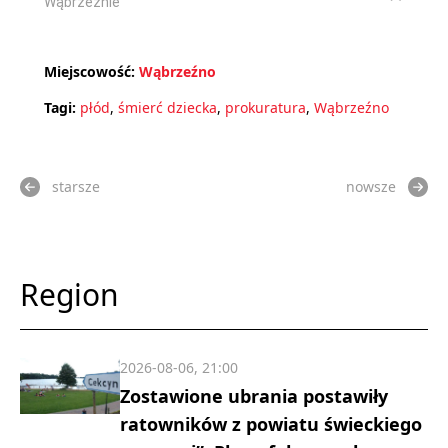
Wąbrzeźnie
Miejscowość:
Wąbrzeźno
Tagi:
płód
,
śmierć dziecka
,
prokuratura
,
Wąbrzeźno
starsze
nowsze
Region
2026-08-06, 21:00
Zostawione ubrania postawiły
ratowników z powiatu świeckiego