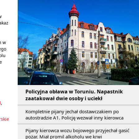
w
akaz
m w
ego
olu
e
Policyjna obława w Toruniu. Napastnik
zaatakował dwie osoby i uciekł
l
,
Kompletnie pijany jechał dostawczakiem po
autostradzie A1. Policję wezwał inny kierowca
skie
Pijany kierowca wozu bojowego przyjechał gasić
pożar. Miał promil alkoholu we krwi