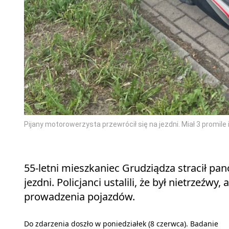
Pijany motorowerzysta przewrócił się na jezdni. Miał 3 promil
55-letni mieszkaniec Grudziądza stracił p
jezdni. Policjanci ustalili, że był nietrze
prowadzenia pojazdów.
Do zdarzenia doszło w poniedziałek (8 czerwca). Badanie