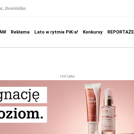
na, Dominika
AM
Reklama
Lato w rytmie PiK-a!
Konkursy
REPORTAŻE
reklama