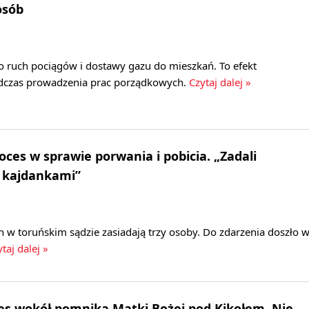
osób
ruch pociągów i dostawy gazu do mieszkań. To efekt
dczas prowadzenia prac porządkowych.
Czytaj dalej »
oces w sprawie porwania i pobicia. „Zadali
s kajdankami”
 w toruńskim sądzie zasiadają trzy osoby. Do zdarzenia doszło 
taj dalej »
nes wokół pomnika Matki Bożej pod Kikołem. Nie