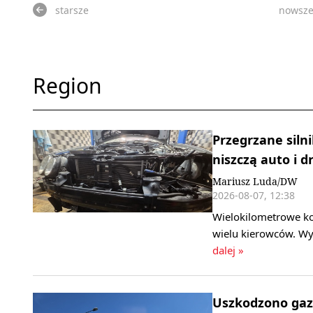
starsze
nowsz
Region
Przegrzane silni
niszczą auto i d
Mariusz Luda/DW
2026-08-07, 12:38
Wielokilometrowe ko
wielu kierowców. Wy
dalej »
Uszkodzono gaz