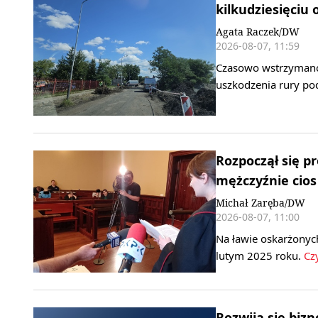
kilkudziesięciu 
Agata Raczek/DW
2026-08-07, 11:59
Czasowo wstrzymano 
uszkodzenia rury po
Rozpoczął się pr
mężczyźnie cio
Michał Zaręba/DW
2026-08-07, 11:00
Na ławie oskarżonych
lutym 2025 roku.
Czy
Rozwija się biz