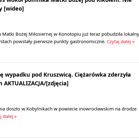
y [wideo]
tki Bożej Miłosiernej w Konotopiu już teraz pobudziła lokaln
rystach powstały pierwsze punkty gastronomiczne.
Czytaj dalej »
ę wypadku pod Kruszwicą. Ciężarówka zderzyła
m AKTUALIZACJA/[zdjęcia]
ia doszło w Kobylnikach w powiecie inowrocławskim na drodze
j dalej »