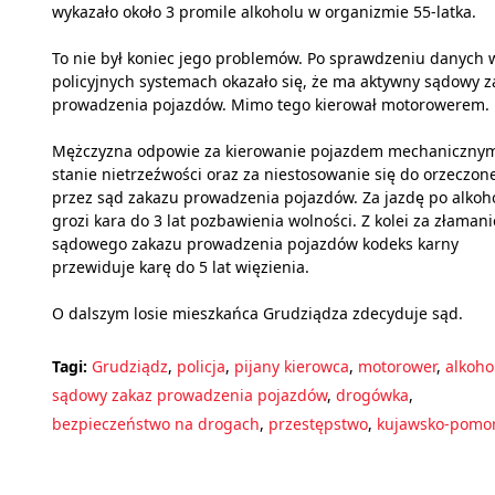
wykazało około 3 promile alkoholu w organizmie 55-latka.
To nie był koniec jego problemów. Po sprawdzeniu danych 
policyjnych systemach okazało się, że ma aktywny sądowy z
prowadzenia pojazdów. Mimo tego kierował motorowerem.
Mężczyzna odpowie za kierowanie pojazdem mechaniczny
stanie nietrzeźwości oraz za niestosowanie się do orzeczon
przez sąd zakazu prowadzenia pojazdów. Za jazdę po alkoh
grozi kara do 3 lat pozbawienia wolności. Z kolei za złamani
sądowego zakazu prowadzenia pojazdów kodeks karny
przewiduje karę do 5 lat więzienia.
O dalszym losie mieszkańca Grudziądza zdecyduje sąd.
Tagi:
Grudziądz
,
policja
,
pijany kierowca
,
motorower
,
alkoho
sądowy zakaz prowadzenia pojazdów
,
drogówka
,
bezpieczeństwo na drogach
,
przestępstwo
,
kujawsko-pomor