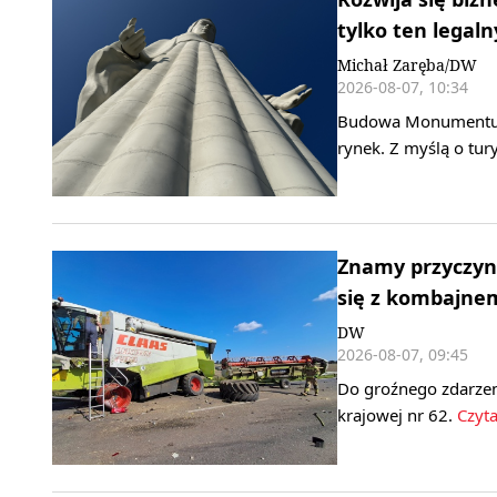
tylko ten legaln
Michał Zaręba/DW
2026-08-07, 10:34
Budowa Monumentu Ma
rynek. Z myślą o tu
Znamy przyczyn
się z kombajne
DW
2026-08-07, 09:45
Do groźnego zdarzen
krajowej nr 62.
Czyta