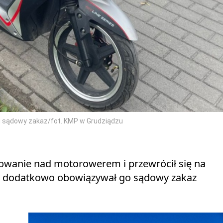
e i sądowy zakaz/fot. KMP w Grudziądzu
anowanie nad motorowerem i przewrócił się na
źwy, a dodatkowo obowiązywał go sądowy zakaz