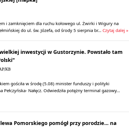
m i zamknięciem dla ruchu kołowego ul. Żwirki i Wigury na
łmińskiej do ul. św. Józefa, od środy 5 sierpnia br…
Czytaj dalej »
 wielkiej inwestycji w Gustorzynie. Powstało tam
olski"
AP/KB
m gościła w środę (5.08) minister funduszy i polityki
na Pełczyńska- Nałęcz. Odwiedziła potężny terminal gazowy…
alewa Pomorskiego pomógł przy porodzie... na