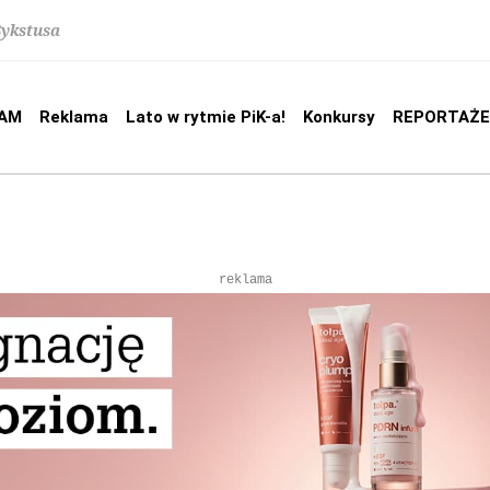
Sykstusa
AM
Reklama
Lato w rytmie PiK-a!
Konkursy
REPORTAŻE
reklama