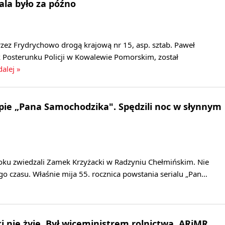
ala było za późno
zez Frydrychowo drogą krajową nr 15, asp. sztab. Paweł
k Posterunku Policji w Kowalewie Pomorskim, został
dalej »
pie „Pana Samochodzika". Spędzili noc w słynnym
toku zwiedzali Zamek Krzyżacki w Radzyniu Chełmińskim. Nie
o czasu. Właśnie mija 55. rocznica powstania serialu „Pan…
i nie żyje. Był wiceministrem rolnictwa, ARiMR,