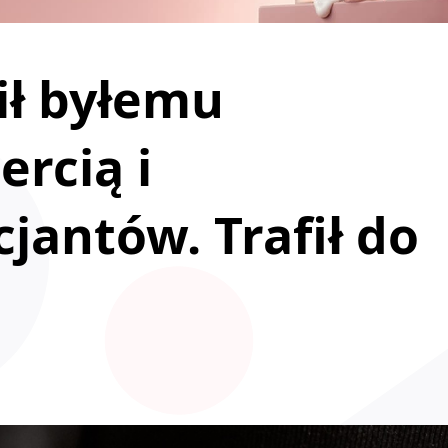
ił byłemu
rcią i
jantów. Trafił do