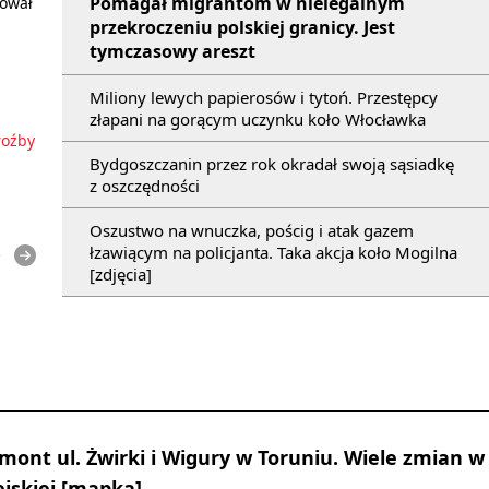
Pomagał migrantom w nielegalnym
sował
przekroczeniu polskiej granicy. Jest
tymczasowy areszt
Miliony lewych papierosów i tytoń. Przestępcy
złapani na gorącym uczynku koło Włocławka
roźby
Bydgoszczanin przez rok okradał swoją sąsiadkę
z oszczędności
Oszustwo na wnuczka, pościg i atak gazem
łzawiącym na policjanta. Taka akcja koło Mogilna
e
[zdjęcia]
emont ul. Żwirki i Wigury w Toruniu. Wiele zmian w
jskiej [mapka]