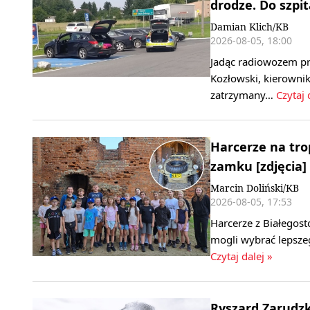
drodze. Do szpit
Damian Klich/KB
2026-08-05, 18:00
Jadąc radiowozem pr
Kozłowski, kierowni
zatrzymany…
Czytaj 
Harcerze na tro
zamku [zdjęcia]
Marcin Doliński/KB
2026-08-05, 17:53
Harcerze z Białegos
mogli wybrać lepszeg
Czytaj dalej »
Ryszard Zarudzk