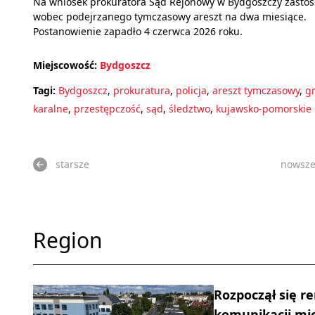
Na wniosek prokuratora Sąd Rejonowy w Bydgoszczy zasto
wobec podejrzanego tymczasowy areszt na dwa miesiące.
Postanowienie zapadło 4 czerwca 2026 roku.
Miejscowość:
Bydgoszcz
Tagi:
Bydgoszcz
,
prokuratura
,
policja
,
areszt tymczasowy
,
g
karalne
,
przestępczość
,
sąd
,
śledztwo
,
kujawsko-pomorskie
starsze
nowsz
Region
Rozpoczął się r
komunikacji mie