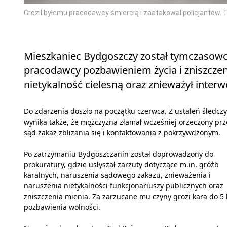
Groził byłemu pracodawcy śmiercią i zaatakował policjantów. Tr
Mieszkaniec Bydgoszczy został tymczasowo
pracodawcy pozbawieniem życia i zniszczen
nietykalność cielesną oraz znieważył inter
Do zdarzenia doszło na początku czerwca. Z ustaleń śledcz
wynika także, że mężczyzna złamał wcześniej orzeczony prz
sąd zakaz zbliżania się i kontaktowania z pokrzywdzonym.
Po zatrzymaniu Bydgoszczanin został doprowadzony do
prokuratury, gdzie usłyszał zarzuty dotyczące m.in. gróźb
karalnych, naruszenia sądowego zakazu, znieważenia i
naruszenia nietykalności funkcjonariuszy publicznych oraz
zniszczenia mienia. Za zarzucane mu czyny grozi kara do 5 
pozbawienia wolności.