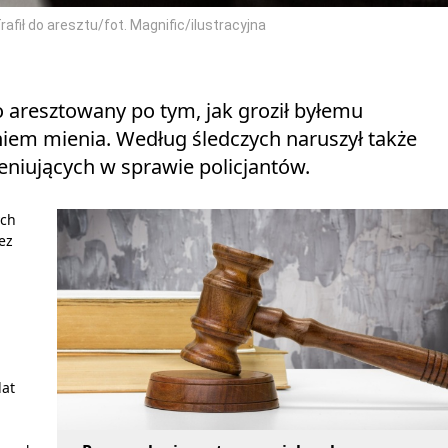
afił do aresztu/fot. Magnific/ilustracyjna
 aresztowany po tym, jak groził byłemu
iem mienia. Według śledczych naruszył także
weniujących w sprawie policjantów.
ych
ez
lat