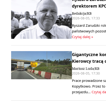
dyrektorem KP
Redakcja/KB
2026-08-05, 17:33
Ryszard Zarudzki roln
państwowych pozost
Czytaj dalej »
Gigantyczne kor
Kierowcy tracą 
Mariusz Luda/KB
2026-08-05, 17:30
Prace prowadzone są
Kopytkowo. Przez to 
przejazdu…
Czytaj da