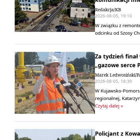
Redakcja/KB
2026-08-05, 19:10
W związku z remonte
odcinku od Szosy Che
Za tydzień finał
„gazowe serce P
Marek Ledwosiński/P
2026-08-05, 18:39
W Kujawsko-Pomorskie
regionalnej, Katarzy
Czytaj dalej »
Policjant z Kow