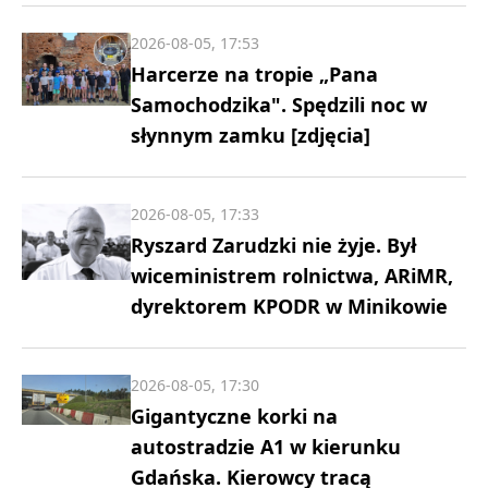
2026-08-05, 17:53
Harcerze na tropie „Pana
Samochodzika". Spędzili noc w
słynnym zamku [zdjęcia]
2026-08-05, 17:33
Ryszard Zarudzki nie żyje. Był
wiceministrem rolnictwa, ARiMR,
dyrektorem KPODR w Minikowie
2026-08-05, 17:30
Gigantyczne korki na
autostradzie A1 w kierunku
Gdańska. Kierowcy tracą