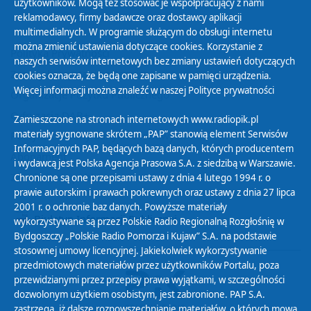
użytkowników. Mogą też stosować je współpracujący z nami
reklamodawcy, firmy badawcze oraz dostawcy aplikacji
multimedialnych. W programie służącym do obsługi internetu
można zmienić ustawienia dotyczące cookies. Korzystanie z
Polityka Prywatności
naszych serwisów internetowych bez zmiany ustawień dotyczących
Zasady korzystania z Serwisu
cookies oznacza, że będą one zapisane w pamięci urządzenia.
Więcej informacji można znaleźć w naszej
Polityce prywatności
Organizacje Pożytku Publicznego
Cyfryzacja DAB+
Zamieszczone na stronach internetowych www.radiopik.pl
materiały sygnowane skrótem „PAP” stanowią element Serwisów
Polityka ochrony danych osobowych
Informacyjnych PAP, będących bazą danych, których producentem
Abonament
i wydawcą jest Polska Agencja Prasowa S.A. z siedzibą w Warszawie.
Zamówienia publiczne
Chronione są one przepisami ustawy z dnia 4 lutego 1994 r. o
prawie autorskim i prawach pokrewnych oraz ustawy z dnia 27 lipca
2001 r. o ochronie baz danych. Powyższe materiały
Biuletyn Informacji Publicznej
wykorzystywane są przez Polskie Radio Regionalną Rozgłośnię w
Bydgoszczy „Polskie Radio Pomorza i Kujaw” S.A. na podstawie
stosownej umowy licencyjnej. Jakiekolwiek wykorzystywanie
przedmiotowych materiałów przez użytkowników Portalu, poza
przewidzianymi przez przepisy prawa wyjątkami, w szczególności
dozwolonym użytkiem osobistym, jest zabronione. PAP S.A.
zastrzega, iż dalsze rozpowszechnianie materiałów, o których mowa