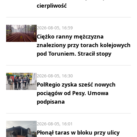
cierpliwość
2026-08-05, 16:59
Ciężko ranny mężczyzna
znaleziony przy torach kolejowych
pod Toruniem. Stracił stopy
2026-08-05, 16:30
PolRegio zyska sześć nowych
pociągów od Pesy. Umowa
podpisana
2026-08-05, 16:01
Płonął taras w bloku przy ulicy