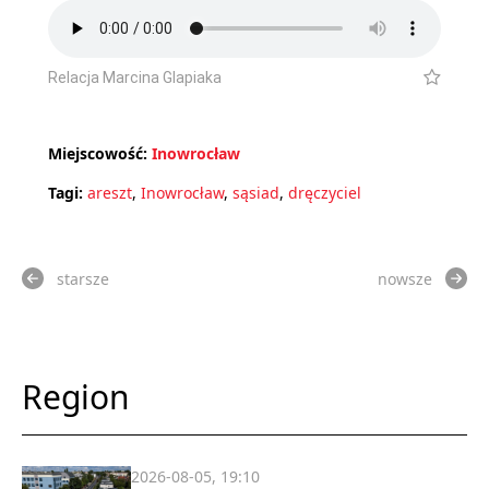
Relacja Marcina Glapiaka
Miejscowość:
Inowrocław
Tagi:
areszt
,
Inowrocław
,
sąsiad
,
dręczyciel
starsze
nowsze
Region
2026-08-05, 19:10