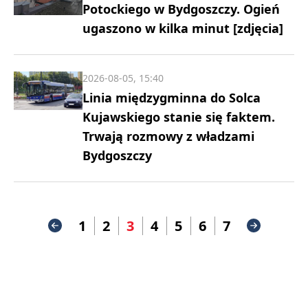
Potockiego w Bydgoszczy. Ogień
ugaszono w kilka minut [zdjęcia]
2026-08-05, 15:40
Linia międzygminna do Solca
Kujawskiego stanie się faktem.
Trwają rozmowy z władzami
Bydgoszczy
1
2
3
4
5
6
7