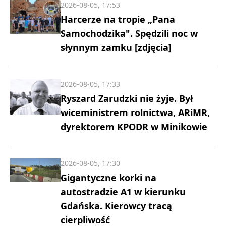
2026-08-05, 17:53
Harcerze na tropie „Pana
Samochodzika". Spędzili noc w
słynnym zamku [zdjęcia]
2026-08-05, 17:33
Ryszard Zarudzki nie żyje. Był
wiceministrem rolnictwa, ARiMR,
dyrektorem KPODR w Minikowie
2026-08-05, 17:30
Gigantyczne korki na
autostradzie A1 w kierunku
Gdańska. Kierowcy tracą
cierpliwość