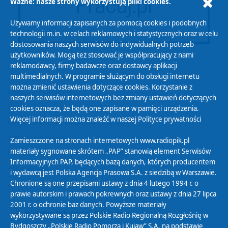
Ważne: nasze strony wykorzystują pliki cookies.
Używamy informacji zapisanych za pomocą cookies i podobnych
technologii m.in. w celach reklamowych i statystycznych oraz w celu
dostosowania naszych serwisów do indywidualnych potrzeb
użytkowników. Mogą też stosować je współpracujący z nami
reklamodawcy, firmy badawcze oraz dostawcy aplikacji
multimedialnych. W programie służącym do obsługi internetu
można zmienić ustawienia dotyczące cookies. Korzystanie z
Polityka Prywatności
naszych serwisów internetowych bez zmiany ustawień dotyczących
Zasady korzystania z Serwisu
cookies oznacza, że będą one zapisane w pamięci urządzenia.
Więcej informacji można znaleźć w naszej
Polityce prywatności
Organizacje Pożytku Publicznego
Cyfryzacja DAB+
Zamieszczone na stronach internetowych www.radiopik.pl
materiały sygnowane skrótem „PAP” stanowią element Serwisów
Polityka ochrony danych osobowych
Informacyjnych PAP, będących bazą danych, których producentem
Abonament
i wydawcą jest Polska Agencja Prasowa S.A. z siedzibą w Warszawie.
Zamówienia publiczne
Chronione są one przepisami ustawy z dnia 4 lutego 1994 r. o
prawie autorskim i prawach pokrewnych oraz ustawy z dnia 27 lipca
2001 r. o ochronie baz danych. Powyższe materiały
Biuletyn Informacji Publicznej
wykorzystywane są przez Polskie Radio Regionalną Rozgłośnię w
Bydgoszczy „Polskie Radio Pomorza i Kujaw” S.A. na podstawie