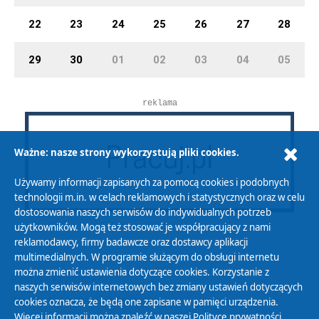
22
23
24
25
26
27
28
29
30
01
02
03
04
05
reklama
Ważne: nasze strony wykorzystują pliki cookies.
Używamy informacji zapisanych za pomocą cookies i podobnych
technologii m.in. w celach reklamowych i statystycznych oraz w celu
dostosowania naszych serwisów do indywidualnych potrzeb
użytkowników. Mogą też stosować je współpracujący z nami
reklamodawcy, firmy badawcze oraz dostawcy aplikacji
multimedialnych. W programie służącym do obsługi internetu
można zmienić ustawienia dotyczące cookies. Korzystanie z
Polityka Prywatności
naszych serwisów internetowych bez zmiany ustawień dotyczących
Zasady korzystania z Serwisu
cookies oznacza, że będą one zapisane w pamięci urządzenia.
Więcej informacji można znaleźć w naszej
Polityce prywatności