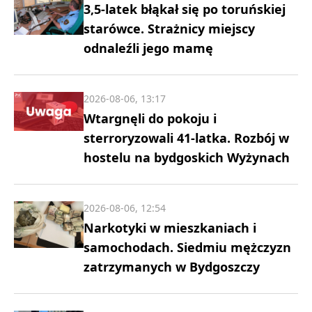
3,5-latek błąkał się po toruńskiej
starówce. Strażnicy miejscy
odnaleźli jego mamę
2026-08-06, 13:17
Wtargnęli do pokoju i
sterroryzowali 41-latka. Rozbój w
hostelu na bydgoskich Wyżynach
2026-08-06, 12:54
Narkotyki w mieszkaniach i
samochodach. Siedmiu mężczyzn
zatrzymanych w Bydgoszczy