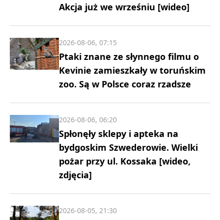
Akcja już we wrześniu [wideo]
2026-08-06, 07:15
Ptaki znane ze słynnego filmu o
Kevinie zamieszkały w toruńskim
zoo. Są w Polsce coraz rzadsze
2026-08-06, 06:20
Spłonęły sklepy i apteka na
bydgoskim Szwederowie. Wielki
pożar przy ul. Kossaka [wideo,
zdjęcia]
2026-08-05, 21:30