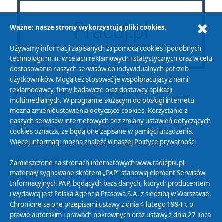
Ważne: nasze strony wykorzystują pliki cookies.
Używamy informacji zapisanych za pomocą cookies i podobnych
technologii m.in. w celach reklamowych i statystycznych oraz w celu
dostosowania naszych serwisów do indywidualnych potrzeb
użytkowników. Mogą też stosować je współpracujący z nami
reklamodawcy, firmy badawcze oraz dostawcy aplikacji
multimedialnych. W programie służącym do obsługi internetu
można zmienić ustawienia dotyczące cookies. Korzystanie z
Polityka Prywatności
naszych serwisów internetowych bez zmiany ustawień dotyczących
Zasady korzystania z Serwisu
cookies oznacza, że będą one zapisane w pamięci urządzenia.
Więcej informacji można znaleźć w naszej
Polityce prywatności
Organizacje Pożytku Publicznego
Cyfryzacja DAB+
Zamieszczone na stronach internetowych www.radiopik.pl
materiały sygnowane skrótem „PAP” stanowią element Serwisów
Polityka ochrony danych osobowych
Informacyjnych PAP, będących bazą danych, których producentem
Abonament
i wydawcą jest Polska Agencja Prasowa S.A. z siedzibą w Warszawie.
Zamówienia publiczne
Chronione są one przepisami ustawy z dnia 4 lutego 1994 r. o
prawie autorskim i prawach pokrewnych oraz ustawy z dnia 27 lipca