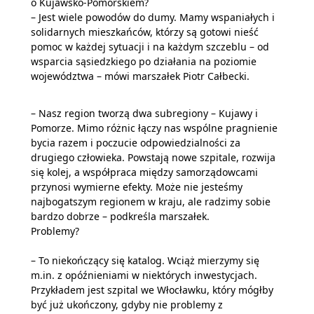
o Kujawsko-Pomorskiem?
– Jest wiele powodów do dumy. Mamy wspaniałych i
solidarnych mieszkańców, którzy są gotowi nieść
pomoc w każdej sytuacji i na każdym szczeblu – od
wsparcia sąsiedzkiego po działania na poziomie
województwa – mówi marszałek Piotr Całbecki.
– Nasz region tworzą dwa subregiony – Kujawy i
Pomorze. Mimo różnic łączy nas wspólne pragnienie
bycia razem i poczucie odpowiedzialności za
drugiego człowieka. Powstają nowe szpitale, rozwija
się kolej, a współpraca między samorządowcami
przynosi wymierne efekty. Może nie jesteśmy
najbogatszym regionem w kraju, ale radzimy sobie
bardzo dobrze – podkreśla marszałek.
Problemy?
– To niekończący się katalog. Wciąż mierzymy się
m.in. z opóźnieniami w niektórych inwestycjach.
Przykładem jest szpital we Włocławku, który mógłby
być już ukończony, gdyby nie problemy z