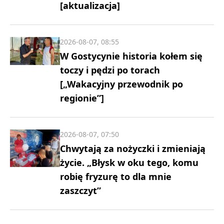
[aktualizacja]
2026-08-07, 08:55
W Gostycynie historia kołem się
toczy i pędzi po torach
[„Wakacyjny przewodnik po
regionie”]
2026-08-07, 07:50
Chwytają za nożyczki i zmieniają
życie. „Błysk w oku tego, komu
robię fryzurę to dla mnie
zaszczyt”