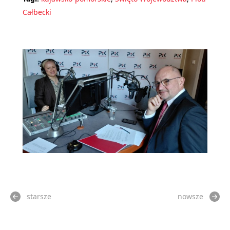
Całbecki
starsze
nowsze