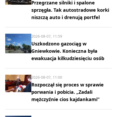
Przegrzane silniki i spalone
sprzęgła. Tak autostradowe korki
niszczą auto i drenują portfel
2026-08-07, 11:59
Uszkodzono gazociąg w
Gniewkowie. Konieczna była
ewakuacja kilkudziesięciu osób
2026-08-07, 11:00
Rozpoczął się proces w sprawie
porwania i pobicia. „Zadali
mężczyźnie cios kajdankami”