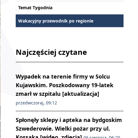
Temat Tygodnia
Wakacyjny przewodnik po regionie
Najczęściej czytane
Wypadek na terenie firmy w Solcu
Kujawskim. Poszkodowany 19-latek
zmarł w szpitalu [aktualizacja]
przedwczoraj, 09:12
Spłonęły sklepy i apteka na bydgoskim
Szwederowie. Wielki pożar przy ul.
Kossaka [wideo, zdjęcia]
06 sierpnia, 06:20