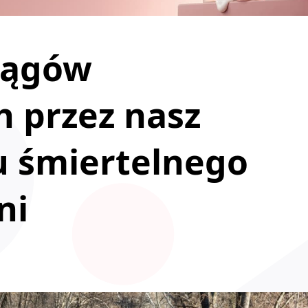
iągów
h przez nasz
u śmiertelnego
ni