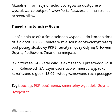
Aktualne informacje o ruchu pociągów są dostępne w
wyszukiwarce połączeń www.PortalPasazera.pl i na stronac
przewoźników.
Tragedia na torach w Gdyni
Opóźnienia to efekt śmiertelnego wypadku, do którego dosz
dziś o godz. 10:35. Kobieta w miejscu niedozwolonym wtar
pod pociąg służbowy PKP Intercity między Gdynią Orłowem
Gdynią Redłowem. Zmarła na miejscu.
Jak przekazał PAP Rafał Wilgusiak z zespołu prasowego Pols
Linii Kolejowych SA, czynności służb w miejscu wypadku
zakończono o godz. 13.09 i wtedy wznowiono ruch pociągów
Tagi:
pociąg
,
PKP
,
opóźnienia
,
śmiertelny wypadek
,
Gdynia
,
Bydgoszcz
starsze