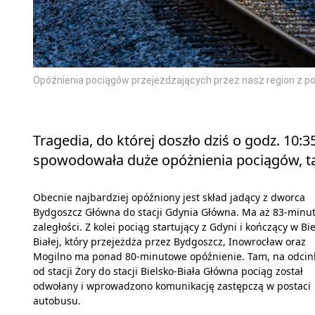
Opóźnienia pociągów przejeżdżających przez nasz region z po
Tragedia, do której doszło dziś o godz. 1
spowodowała duże opóżnienia pociągów, tak
Obecnie najbardziej opóźniony jest skład jadący z dworca
Bydgoszcz Główna do stacji Gdynia Główna. Ma aż 83-minu
zaległości. Z kolei pociąg startujący z Gdyni i kończący w Bi
Białej, który przejeżdża przez Bydgoszcz, Inowrocław oraz
Mogilno ma ponad 80-minutowe opóźnienie. Tam, na odcin
od stacji Żory do stacji Bielsko-Biała Główna pociąg został
odwołany i wprowadzono komunikację zastępczą w postaci
autobusu.