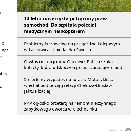
h
14-letni rowerzysta potrącony przez
samochód. Do szpitala poleciał
medycznym helikopterem
ło
Problemy kierowców na przejeździe kolejowym
gnęła
w Laskowicach niedaleko Świecia
 a
O włos od tragedii w Obrowie. Policja szuka
kobiety, która odskoczyła przed szarżującym audi
kich
Śmiertelny wypadek na torach. Motocyklista
wjechał pod pociąg relacji Chełmża-Unisław
.
[aktualizacja]
PKP ogłosiło przetarg na remont nieczynnego
zabytkowego dworca w Ciechocinku
nowsze