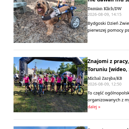
Damian Klich/DW
2026-08-09, 14:15
Bydgoski Dzień Zwier
pierwszej pomocy ps
Znajomi z pracy,
Toruniu [wideo, 
Michał Zaręba/KB
2026-08-09, 12:50
To część ogólnopols
organizowanych z my
dalej »