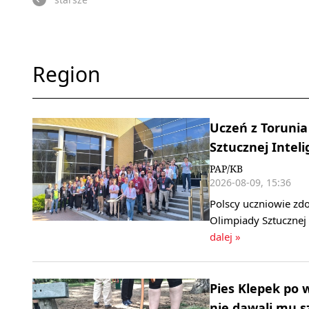
Region
Uczeń z Toruni
Sztucznej Inteli
PAP/KB
2026-08-09, 15:36
Polscy uczniowie zdo
Olimpiady Sztucznej 
dalej »
Pies Klepek po 
nie dawali mu s