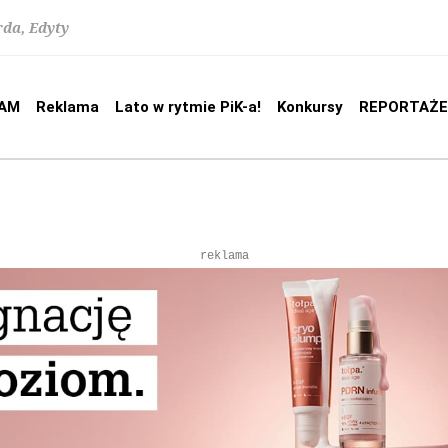
rda, Edyty
AM
Reklama
Lato w rytmie PiK-a!
Konkursy
REPORTAŻE
reklama