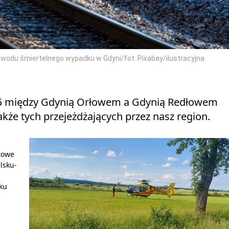
wodu śmiertelnego wypadku w Gdyni/fot. Pixabay/ilustracyjna
0:35 między Gdynią Orłowem a Gdynią Redłowem
że tych przejeżdżających przez nasz region.
towe
elsku-
ku