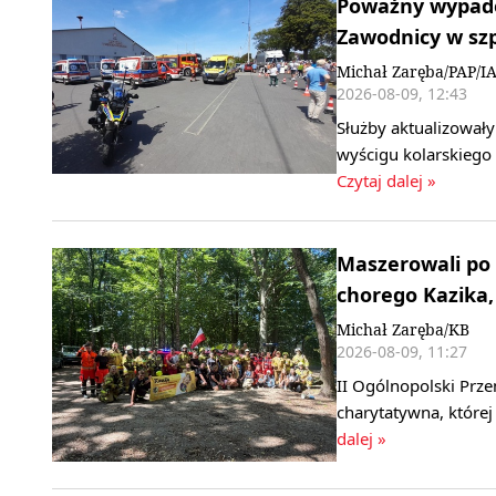
Poważny wypadek
Zawodnicy w szp
Michał Zaręba/PAP/I
2026-08-09, 12:43
Służby aktualizowały
wyścigu kolarskiego
Czytaj dalej »
Maszerowali po 
chorego Kazika, 
Michał Zaręba/KB
2026-08-09, 11:27
II Ogólnopolski Prze
charytatywna, której
dalej »