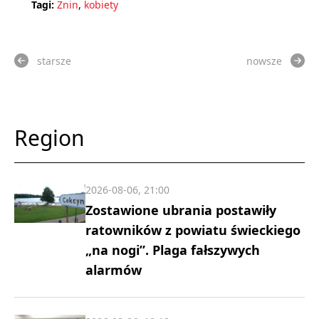
Tagi:
Żnin
,
kobiety
starsze
nowsze
Region
2026-08-06, 21:00
Zostawione ubrania postawiły
ratowników z powiatu świeckiego
„na nogi”. Plaga fałszywych
alarmów