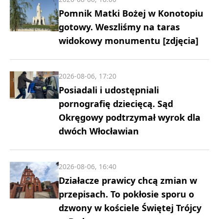
Pomnik Matki Bożej w Konotopiu
gotowy. Weszliśmy na taras
widokowy monumentu [zdjęcia]
2026-08-06, 17:20
Posiadali i udostępniali
pornografię dziecięcą. Sąd
Okręgowy podtrzymał wyrok dla
dwóch Włocławian
2026-08-06, 16:40
Działacze prawicy chcą zmian w
przepisach. To pokłosie sporu o
dzwony w kościele Świętej Trójcy