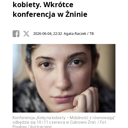
kobiety. Wkrótce
konferencja w Żninie
2026-06-04, 22:32 Agata Raczek / TB
Konferencja „Kolej na kobiety – Mobilność z równowagą”
odbędzie się 10 i 11 czerwca w Cukrowni Żnin. / Fot.
Pixabay / ilustracyjne