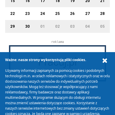
15
16
17
18
19
20
21
22
23
24
25
26
27
28
29
30
01
02
03
04
05
reklama
Ważne: nasze strony wykorzystują pliki cookies.
Używamy informacji zapisanych za pomocą cookies i podobnych
technologii m.in. w celach reklamowych i statystycznych oraz w celu
dostosowania naszych serwisów do indywidualnych potrzeb
użytkowników. Mogą też stosować je współpracujący z nami
reklamodawcy, firmy badawcze oraz dostawcy aplikacji
multimedialnych. W programie służącym do obsługi internetu
można zmienić ustawienia dotyczące cookies. Korzystanie z
Polityka Prywatności
naszych serwisów internetowych bez zmiany ustawień dotyczących
Zasady korzystania z Serwisu
cookies oznacza, że będą one zapisane w pamięci urządzenia.