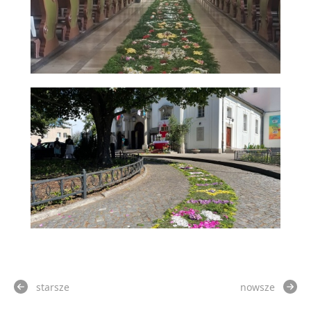
starsze
nowsze