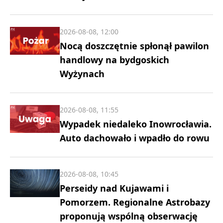
2026-08-08, 12:00
Nocą doszczętnie spłonął pawilon
handlowy na bydgoskich
Wyżynach
2026-08-08, 11:55
Wypadek niedaleko Inowrocławia.
Auto dachowało i wpadło do rowu
2026-08-08, 10:45
Perseidy nad Kujawami i
Pomorzem. Regionalne Astrobazy
proponują wspólną obserwację