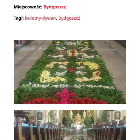
Miejscowość:
Bydgoszcz
Tagi:
kwietny dywan
,
Bydgoszcz