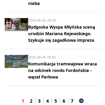
nieba
2026-08-08, 09:30
Bydgoska Wyspa Młyńska sceną
urodzin Mariana Rejewskiego.
Szykuje się zagadkowa impreza
2026-08-08, 08:00
Komunikacja tramwajowa wraca
na odcinek rondo Fordońskie -
węzeł Perłowa
1
2
3
4
5
6
7