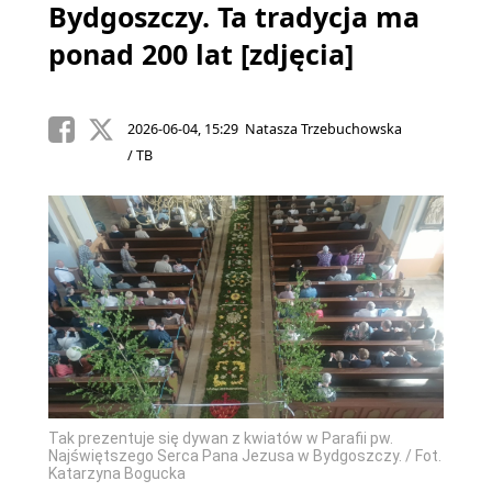
Bydgoszczy. Ta tradycja ma
ponad 200 lat [zdjęcia]
2026-06-04, 15:29 Natasza Trzebuchowska
/ TB
Tak prezentuje się dywan z kwiatów w Parafii pw.
Najświętszego Serca Pana Jezusa w Bydgoszczy. / Fot.
Katarzyna Bogucka