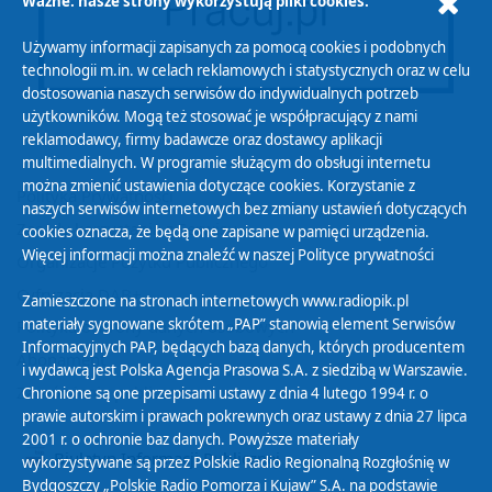
Ważne: nasze strony wykorzystują pliki cookies.
Używamy informacji zapisanych za pomocą cookies i podobnych
technologii m.in. w celach reklamowych i statystycznych oraz w celu
dostosowania naszych serwisów do indywidualnych potrzeb
użytkowników. Mogą też stosować je współpracujący z nami
reklamodawcy, firmy badawcze oraz dostawcy aplikacji
multimedialnych. W programie służącym do obsługi internetu
można zmienić ustawienia dotyczące cookies. Korzystanie z
Polityka Prywatności
naszych serwisów internetowych bez zmiany ustawień dotyczących
Zasady korzystania z Serwisu
cookies oznacza, że będą one zapisane w pamięci urządzenia.
Więcej informacji można znaleźć w naszej
Polityce prywatności
Organizacje Pożytku Publicznego
Cyfryzacja DAB+
Zamieszczone na stronach internetowych www.radiopik.pl
materiały sygnowane skrótem „PAP” stanowią element Serwisów
Polityka ochrony danych osobowych
Informacyjnych PAP, będących bazą danych, których producentem
Abonament
i wydawcą jest Polska Agencja Prasowa S.A. z siedzibą w Warszawie.
Zamówienia publiczne
Chronione są one przepisami ustawy z dnia 4 lutego 1994 r. o
prawie autorskim i prawach pokrewnych oraz ustawy z dnia 27 lipca
2001 r. o ochronie baz danych. Powyższe materiały
Biuletyn Informacji Publicznej
wykorzystywane są przez Polskie Radio Regionalną Rozgłośnię w
Bydgoszczy „Polskie Radio Pomorza i Kujaw” S.A. na podstawie