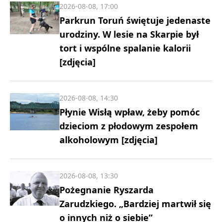
2026-08-08, 17:00
Parkrun Toruń świętuje jedenaste
urodziny. W lesie na Skarpie był
tort i wspólne spalanie kalorii
[zdjęcia]
2026-08-08, 14:30
Płynie Wisłą wpław, żeby pomóc
dzieciom z płodowym zespołem
alkoholowym [zdjęcia]
2026-08-08, 13:30
Pożegnanie Ryszarda
Zarudzkiego. „Bardziej martwił się
o innych niż o siebie”