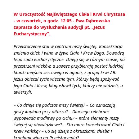
W Uroczystość Najświętszego Ciała i Krwi Chrystusa
- w czwartek, o godz. 12:05 - Ewa Dąbrowska
zaprasza do wysłuchania audycji pt. „Jezus
Eucharystyczny”.
Przeistoczenie stoi w centrum mszy świętej. Konsekracja
zmienia chleb i wino w żywe Ciało i Krew Boga. Dowodzą
tego cuda eucharystyczne. Dzieją się w różnym czasie, na
przestrzeni wieków, a zawsze przybierają postać ludzkiej
tkanki mięśnia sercowego w agonii, z grupą krwi AB.
Jezus obiecał życie wieczne tym, którzy będą spożywać
Jego Ciało i Krew, błogosławił tych, którzy nie widzieli, a
uwierzyli.
– Co dzieje się podczas mszy świętej? – Co oznaczają
gesty kapłana przy ołtarzu? – Dlaczego celebrans
wypowiada modlitwy po cichu? – Które elementy mszy
świętej są obowiązkowe? – Kto może konsekrować Ciało i
Krew Pańską? – Co się dzieje z okruszkami chleba i
kroplami wina po Przeistoczeniu?