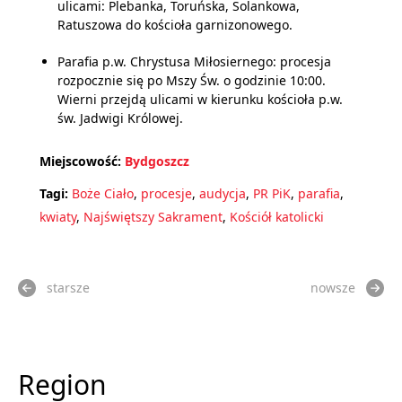
ulicami: Plebanka, Toruńska, Solankowa,
Ratuszowa do kościoła garnizonowego.
Parafia p.w. Chrystusa Miłosiernego: procesja
rozpocznie się po Mszy Św. o godzinie 10:00.
Wierni przejdą ulicami w kierunku kościoła p.w.
św. Jadwigi Królowej.
Miejscowość:
Bydgoszcz
Tagi:
Boże Ciało
,
procesje
,
audycja
,
PR PiK
,
parafia
,
kwiaty
,
Najświętszy Sakrament
,
Kościół katolicki
starsze
nowsze
Region