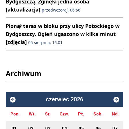
Bydgoszczą. Zginęła jedna osoba
[aktualizacja]
przedwczoraj, 06:56
Płonął taras w bloku przy ulicy Potockiego w
Bydgoszczy. Ogień ugaszono w kilka minut
[zdjęcia]
05 sierpnia, 16:01
Archiwum
czerwiec 2026
Pon.
Wt.
Śr.
Czw.
Pt.
Sob.
Nd.
01
02
03
04
05
06
07