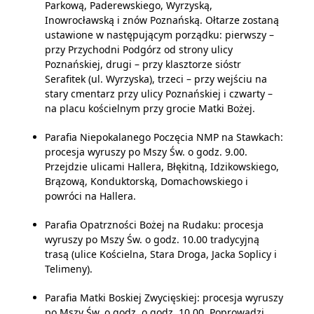
Parkową, Paderewskiego, Wyrzyską,
Inowrocławską i znów Poznańską.
Ołtarze zostaną
ustawione w następującym porządku:
pierwszy
–
przy Przychodni Podgórz od strony ulicy
Poznańskiej,
drugi
–
przy klasztorze sióstr
Serafitek (ul. Wyrzyska),
trzeci –
przy wejściu na
stary cmentarz przy ulicy Poznańskiej
i czwarty –
na placu kościelnym przy grocie Matki Bożej.
Parafia Niepokalanego Poczęcia NMP na Stawkach:
procesja wyruszy po Mszy Św. o godz. 9.00.
Przejdzie ulicami Hallera, Błękitną, Idzikowskiego,
Brązową, Konduktorską, Domachowskiego i
powróci na Hallera.
Parafia Opatrzności Bożej na Rudaku: procesja
wyruszy po Mszy Św. o godz. 10.00 tradycyjną
trasą (ulice Kościelna, Stara Droga, Jacka Soplicy i
Telimeny).
Parafia Matki Boskiej Zwycięskiej: procesja wyruszy
po Mszy Św. o godz. o godz. 10.00. Poprowadzi