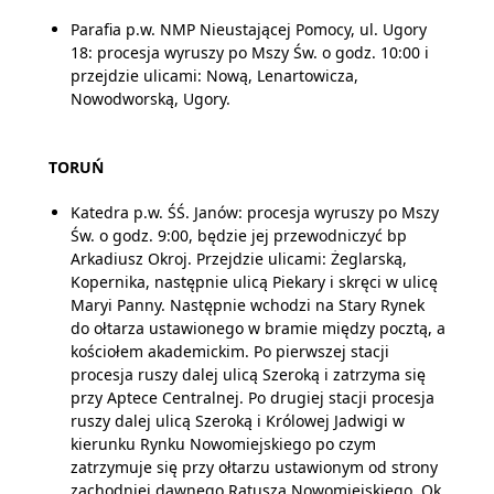
Parafia p.w. NMP Nieustającej Pomocy, ul. Ugory
18: procesja wyruszy po Mszy Św. o godz. 10:00 i
przejdzie ulicami: Nową, Lenartowicza,
Nowodworską, Ugory.
TORUŃ
Katedra p.w. ŚŚ. Janów: procesja wyruszy po Mszy
Św. o godz. 9:00, będzie jej przewodniczyć bp
Arkadiusz Okroj. Przejdzie ulicami: Żeglarską,
Kopernika, następnie ulicą Piekary i skręci w ulicę
Maryi Panny. Następnie wchodzi na Stary Rynek
do ołtarza ustawionego w bramie między pocztą, a
kościołem akademickim. Po pierwszej stacji
procesja ruszy dalej ulicą Szeroką i zatrzyma się
przy Aptece Centralnej. Po drugiej stacji procesja
ruszy dalej ulicą Szeroką i Królowej Jadwigi w
kierunku Rynku Nowomiejskiego po czym
zatrzymuje się przy ołtarzu ustawionym od strony
zachodniej dawnego Ratusza Nowomiejskiego. Ok.