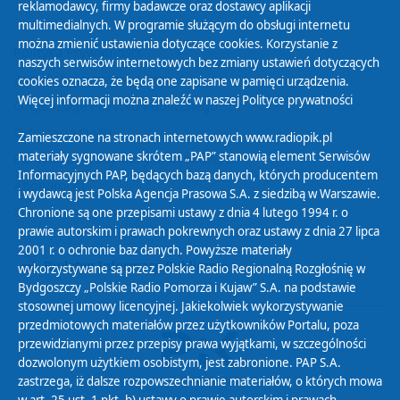
reklamodawcy, firmy badawcze oraz dostawcy aplikacji
multimedialnych. W programie służącym do obsługi internetu
można zmienić ustawienia dotyczące cookies. Korzystanie z
Polityka Prywatności
naszych serwisów internetowych bez zmiany ustawień dotyczących
Zasady korzystania z Serwisu
cookies oznacza, że będą one zapisane w pamięci urządzenia.
Więcej informacji można znaleźć w naszej
Polityce prywatności
Organizacje Pożytku Publicznego
Cyfryzacja DAB+
Zamieszczone na stronach internetowych www.radiopik.pl
materiały sygnowane skrótem „PAP” stanowią element Serwisów
Polityka ochrony danych osobowych
Informacyjnych PAP, będących bazą danych, których producentem
Abonament
i wydawcą jest Polska Agencja Prasowa S.A. z siedzibą w Warszawie.
Zamówienia publiczne
Chronione są one przepisami ustawy z dnia 4 lutego 1994 r. o
prawie autorskim i prawach pokrewnych oraz ustawy z dnia 27 lipca
2001 r. o ochronie baz danych. Powyższe materiały
Biuletyn Informacji Publicznej
wykorzystywane są przez Polskie Radio Regionalną Rozgłośnię w
Bydgoszczy „Polskie Radio Pomorza i Kujaw” S.A. na podstawie
stosownej umowy licencyjnej. Jakiekolwiek wykorzystywanie
przedmiotowych materiałów przez użytkowników Portalu, poza
przewidzianymi przez przepisy prawa wyjątkami, w szczególności
dozwolonym użytkiem osobistym, jest zabronione. PAP S.A.
zastrzega, iż dalsze rozpowszechnianie materiałów, o których mowa