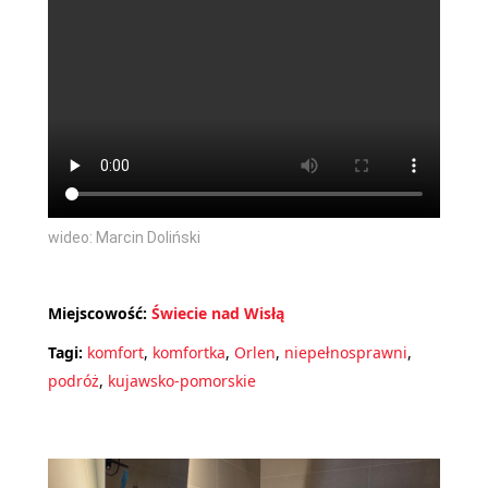
wideo: Marcin Doliński
Miejscowość:
Świecie nad Wisłą
Tagi:
komfort
,
komfortka
,
Orlen
,
niepełnosprawni
,
podróż
,
kujawsko-pomorskie