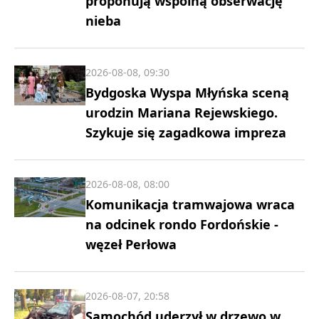
proponują wspólną obserwację
nieba
2026-08-08, 09:30
Bydgoska Wyspa Młyńska sceną
urodzin Mariana Rejewskiego.
Szykuje się zagadkowa impreza
2026-08-08, 08:00
Komunikacja tramwajowa wraca
na odcinek rondo Fordońskie -
węzeł Perłowa
2026-08-07, 20:58
Samochód uderzył w drzewo w