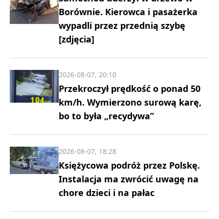
Borównie. Kierowca i pasażerka
wypadli przez przednią szybę
[zdjęcia]
2026-08-07, 20:10
Przekroczył prędkość o ponad 50
km/h. Wymierzono surową karę,
bo to była „recydywa”
2026-08-07, 18:28
Księżycowa podróż przez Polskę.
Instalacja ma zwrócić uwagę na
chore dzieci i na pałac