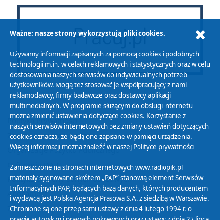
Ważne: nasze strony wykorzystują pliki cookies.
Używamy informacji zapisanych za pomocą cookies i podobnych
technologii m.in. w celach reklamowych i statystycznych oraz w celu
dostosowania naszych serwisów do indywidualnych potrzeb
użytkowników. Mogą też stosować je współpracujący z nami
reklamodawcy, firmy badawcze oraz dostawcy aplikacji
multimedialnych. W programie służącym do obsługi internetu
można zmienić ustawienia dotyczące cookies. Korzystanie z
Polityka Prywatności
naszych serwisów internetowych bez zmiany ustawień dotyczących
Zasady korzystania z Serwisu
cookies oznacza, że będą one zapisane w pamięci urządzenia.
Więcej informacji można znaleźć w naszej
Polityce prywatności
Organizacje Pożytku Publicznego
Cyfryzacja DAB+
Zamieszczone na stronach internetowych www.radiopik.pl
materiały sygnowane skrótem „PAP” stanowią element Serwisów
Polityka ochrony danych osobowych
Informacyjnych PAP, będących bazą danych, których producentem
Abonament
i wydawcą jest Polska Agencja Prasowa S.A. z siedzibą w Warszawie.
Zamówienia publiczne
Chronione są one przepisami ustawy z dnia 4 lutego 1994 r. o
prawie autorskim i prawach pokrewnych oraz ustawy z dnia 27 lipca