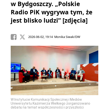
w Bydgoszczy. „Polskie
Radio PiK wygrywa tym, że
jest blisko ludzi” [zdjęcia]
2026-06-02, 19:14 Monika Siwak/DW
W Instytucie Komunikacji Społecznej i Mediów
Uniwersytetu Kazimierza Wielkiego zorganizowano
debatę na temat współczesności i przyszłości