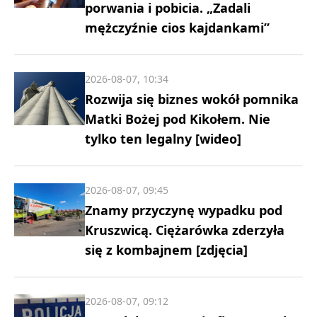
porwania i pobicia. „Zadali
mężczyźnie cios kajdankami”
2026-08-07, 10:34
Rozwija się biznes wokół pomnika
Matki Bożej pod Kikołem. Nie
tylko ten legalny [wideo]
2026-08-07, 09:45
Znamy przyczynę wypadku pod
Kruszwicą. Ciężarówka zderzyła
się z kombajnem [zdjęcia]
2026-08-07, 09:12