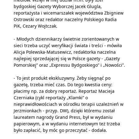
bydgoskiej Gazety Wyborczej Jacek Glugla,
reportażysta i wicemarszałek województwa Zbigniew
Ostrowski oraz redaktor naczelny Polskiego Radia
PiK, Cezary Wojtczak.
- Młodych dziennikarzy świetnie zorientowanych w
sieci trzeba uczyć weryfikacji świata i treści - mówiła
Alicja Polewska-Matusewicz, redaktorka naczelna
najlepiej sprzedającej się w Polsce gazety - „Gazety
Pomorskiej” oraz „Expressu Bydgoskiego” i „Nowości”.
- To jest produkt ekskluzywny. Żeby sięgnąć po
gazetę, trzeba mieć czas. Do tego kwestia ceny:
płacimy np. za dobry reportaż. Reportaż Macieja
Czerniaka (cykl reportaży „Klamki” o
nieprawidłowościach w ośrodku terapii uzależnień w
Jerzmionkach - przyp. DW), dzięki któremu został
laureatem nagrody Grand Press, był w wydaniu
papierowym, a w wydaniu internetowym też trzeba
było zapłacić, by móc go przeczytać - dodała.