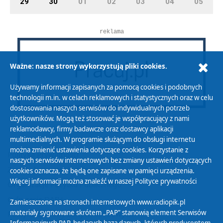
29
30
01
02
03
04
05
reklama
Ważne: nasze strony wykorzystują pliki cookies.
Używamy informacji zapisanych za pomocą cookies i podobnych
technologii m.in. w celach reklamowych i statystycznych oraz w celu
dostosowania naszych serwisów do indywidualnych potrzeb
użytkowników. Mogą też stosować je współpracujący z nami
reklamodawcy, firmy badawcze oraz dostawcy aplikacji
multimedialnych. W programie służącym do obsługi internetu
można zmienić ustawienia dotyczące cookies. Korzystanie z
Polityka Prywatności
naszych serwisów internetowych bez zmiany ustawień dotyczących
Zasady korzystania z Serwisu
cookies oznacza, że będą one zapisane w pamięci urządzenia.
Więcej informacji można znaleźć w naszej
Polityce prywatności
Organizacje Pożytku Publicznego
Cyfryzacja DAB+
Zamieszczone na stronach internetowych www.radiopik.pl
materiały sygnowane skrótem „PAP” stanowią element Serwisów
Polityka ochrony danych osobowych