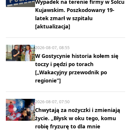
Wypadek na terenie firmy w Solcu
Kujawskim. Poszkodowany 19-
latek zmarł w szpitalu
[aktualizacja]
2026-08-07, 08:55
W Gostycynie historia kołem się
toczy i pędzi po torach
[„Wakacyjny przewodnik po
regionie”]
2026-08-07, 07:50
Chwytają za nożyczki i zmieniają
życie. „Błysk w oku tego, komu
robię fryzurę to dla mnie