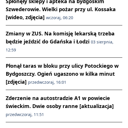
Spłonęły sklepy i apteka na bydgoskim
Szwederowie. Wielki pożar przy ul. Kossaka
[wideo, zdjęcia]
wczoraj, 06:20
Zmiany w ZUS. Na komisję lekarską trzeba
będzie jeździć do Gdańska i Łodzi
03 sierpnia,
12:59
Płonął taras w bloku przy ulicy Potockiego w
Bydgoszczy. Ogień ugaszono w kilka minut
[zdjęcia]
przedwczoraj, 16:01
Zderzenie na autostradzie A1 w powiecie
świeckim. Dwie osoby ranne [aktualizacja]
przedwczoraj, 11:51