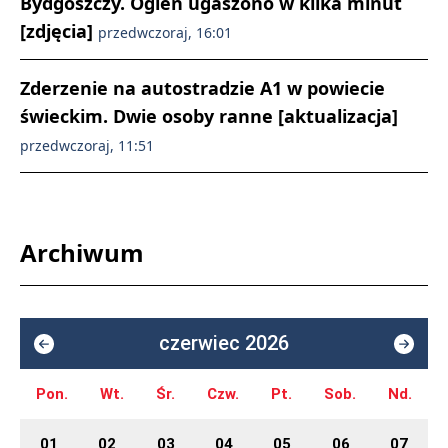
Bydgoszczy. Ogień ugaszono w kilka minut
[zdjęcia]
przedwczoraj, 16:01
Zderzenie na autostradzie A1 w powiecie
świeckim. Dwie osoby ranne [aktualizacja]
przedwczoraj, 11:51
Archiwum
czerwiec 2026
Pon.
Wt.
Śr.
Czw.
Pt.
Sob.
Nd.
01
02
03
04
05
06
07