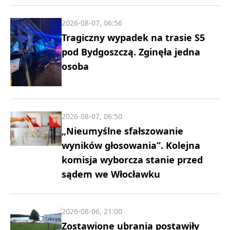
2026-08-07, 06:56
Tragiczny wypadek na trasie S5
pod Bydgoszczą. Zginęła jedna
osoba
2026-08-07, 06:50
„Nieumyślne sfałszowanie
wyników głosowania”. Kolejna
komisja wyborcza stanie przed
sądem we Włocławku
2026-08-06, 21:00
Zostawione ubrania postawiły