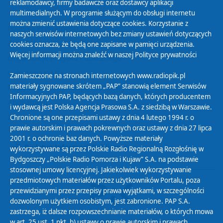
reklamodawcy, firmy badawcze oraz dostawcy aplikacji
multimedialnych. W programie służącym do obsługi internetu
można zmienić ustawienia dotyczące cookies. Korzystanie z
Polityka Prywatności
naszych serwisów internetowych bez zmiany ustawień dotyczących
Zasady korzystania z Serwisu
cookies oznacza, że będą one zapisane w pamięci urządzenia.
Więcej informacji można znaleźć w naszej
Polityce prywatności
Organizacje Pożytku Publicznego
Cyfryzacja DAB+
Zamieszczone na stronach internetowych www.radiopik.pl
materiały sygnowane skrótem „PAP” stanowią element Serwisów
Polityka ochrony danych osobowych
Informacyjnych PAP, będących bazą danych, których producentem
Abonament
i wydawcą jest Polska Agencja Prasowa S.A. z siedzibą w Warszawie.
Zamówienia publiczne
Chronione są one przepisami ustawy z dnia 4 lutego 1994 r. o
prawie autorskim i prawach pokrewnych oraz ustawy z dnia 27 lipca
2001 r. o ochronie baz danych. Powyższe materiały
Biuletyn Informacji Publicznej
wykorzystywane są przez Polskie Radio Regionalną Rozgłośnię w
Bydgoszczy „Polskie Radio Pomorza i Kujaw” S.A. na podstawie
stosownej umowy licencyjnej. Jakiekolwiek wykorzystywanie
przedmiotowych materiałów przez użytkowników Portalu, poza
przewidzianymi przez przepisy prawa wyjątkami, w szczególności
dozwolonym użytkiem osobistym, jest zabronione. PAP S.A.
zastrzega, iż dalsze rozpowszechnianie materiałów, o których mowa
w art. 25 ust. 1 pkt. b) ustawy o prawie autorskim i prawach