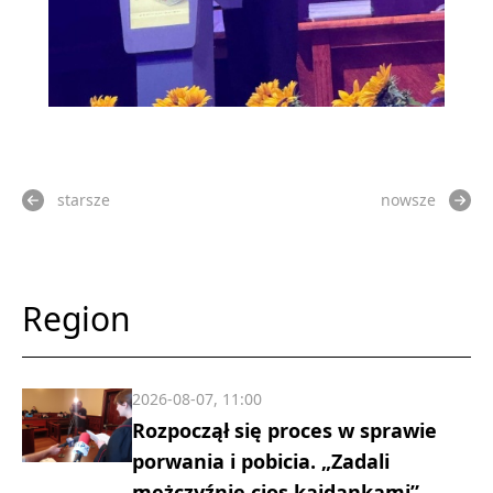
starsze
nowsze
Region
2026-08-07, 11:00
Rozpoczął się proces w sprawie
porwania i pobicia. „Zadali
mężczyźnie cios kajdankami”