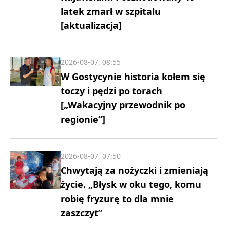
latek zmarł w szpitalu
[aktualizacja]
2026-08-07, 08:55
W Gostycynie historia kołem się
toczy i pędzi po torach
[„Wakacyjny przewodnik po
regionie”]
2026-08-07, 07:50
Chwytają za nożyczki i zmieniają
życie. „Błysk w oku tego, komu
robię fryzurę to dla mnie
zaszczyt”