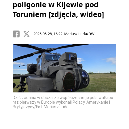
poligonie w Kijewie pod
Toruniem [zdjęcia, wideo]
2026-05-28, 16:22 Mariusz Luda/DW
Dziś zadania w obszarze współczesnego pola walki po
raz pierwszy w Europie wykonali Polacy, Amerykanie i
Brytyjczycy/Fot. Mariusz Luda