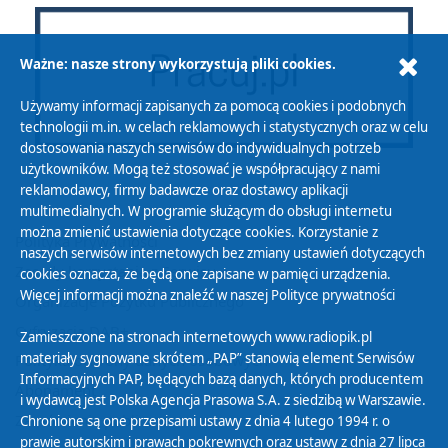
Ważne: nasze strony wykorzystują pliki cookies.
Używamy informacji zapisanych za pomocą cookies i podobnych
technologii m.in. w celach reklamowych i statystycznych oraz w celu
dostosowania naszych serwisów do indywidualnych potrzeb
użytkowników. Mogą też stosować je współpracujący z nami
reklamodawcy, firmy badawcze oraz dostawcy aplikacji
multimedialnych. W programie służącym do obsługi internetu
można zmienić ustawienia dotyczące cookies. Korzystanie z
Polityka Prywatności
naszych serwisów internetowych bez zmiany ustawień dotyczących
Zasady korzystania z Serwisu
cookies oznacza, że będą one zapisane w pamięci urządzenia.
Więcej informacji można znaleźć w naszej
Polityce prywatności
Organizacje Pożytku Publicznego
Cyfryzacja DAB+
Zamieszczone na stronach internetowych www.radiopik.pl
materiały sygnowane skrótem „PAP” stanowią element Serwisów
Polityka ochrony danych osobowych
Informacyjnych PAP, będących bazą danych, których producentem
Abonament
i wydawcą jest Polska Agencja Prasowa S.A. z siedzibą w Warszawie.
Zamówienia publiczne
Chronione są one przepisami ustawy z dnia 4 lutego 1994 r. o
prawie autorskim i prawach pokrewnych oraz ustawy z dnia 27 lipca