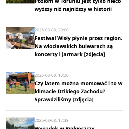
Poziom w Toruniu jest tylko nieco
wyższy niż najniższy w historii
2026-08-08, 20:00
Festiwal Wisły płynie przez region.
Na włocławskich bulwarach są
koncerty i jarmark [zdjęcia]
2026-08-08, 18:30
Czy latem można morsować i to w
klimacie Dzikiego Zachodu?
Sprawdziliśmy [zdjęcia]
2026-08-08, 17:39
Wypadek w Bydgoszczy.