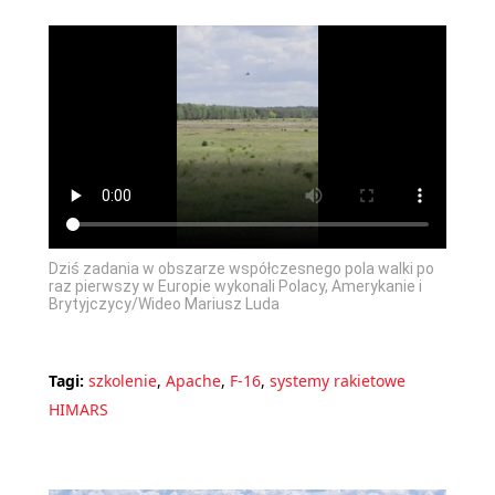
Dziś zadania w obszarze współczesnego pola walki po
raz pierwszy w Europie wykonali Polacy, Amerykanie i
Brytyjczycy/Wideo Mariusz Luda
Tagi:
szkolenie
,
Apache
,
F-16
,
systemy rakietowe
HIMARS